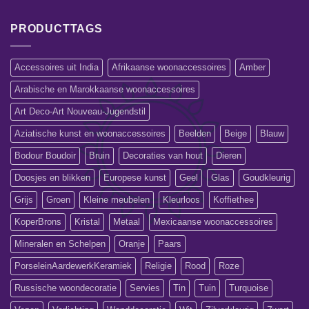
PRODUCTTAGS
Accessoires uit India
Afrikaanse woonaccessoires
Amber
Arabische en Marokkaanse woonaccessoires
Art Deco-Art Nouveau-Jugendstil
Aziatische kunst en woonaccessoires
Beelden
Beige
Blauw
Bodour Boudoir
Bruin
Decoraties van hout
Dieren
Doosjes en blikken
Europese kunst
Geel
Glas
Goudkleurig
Grijs
Groen
Kleine meubelen
Kleurloos
Koffiethee
KoperBrons
Kristal
Metaal
Mexicaanse woonaccessoires
Mineralen en Schelpen
Oranje
Paars
PorseleinAardewerkKeramiek
Religie
Rood
Roze
Russische woondecoratie
Servies
Tin
Tuin
Turquoise