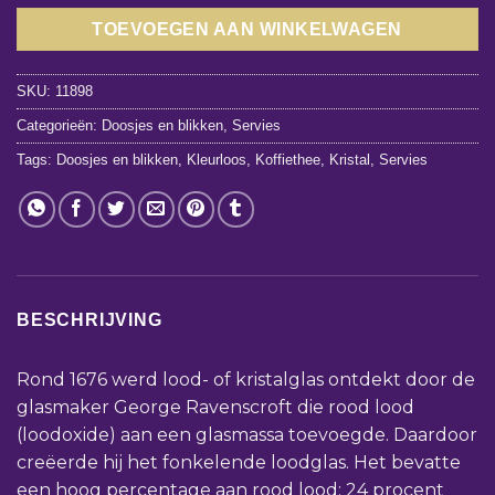
TOEVOEGEN AAN WINKELWAGEN
SKU:
11898
Categorieën:
Doosjes en blikken
,
Servies
Tags:
Doosjes en blikken
,
Kleurloos
,
Koffiethee
,
Kristal
,
Servies
BESCHRIJVING
Rond 1676 werd lood- of kristalglas ontdekt door de
glasmaker George Ravenscroft die rood lood
(loodoxide) aan een glasmassa toevoegde. Daardoor
creëerde hij het fonkelende loodglas. Het bevatte
een hoog percentage aan rood lood; 24 procent