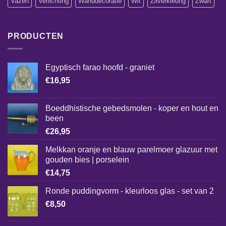
Vazen
Verlichting
Wanddecoratie
Wit
Zilverkleurig
Zwart
PRODUCTEN
Egyptisch farao hoofd - graniet
€
16,95
Boeddhistische gebedsmolen - koper en hout en
been
€
26,95
Melkkan oranje en blauw parelmoer glazuur met
gouden bies | porselein
€
14,75
Ronde puddingvorm - kleurloos glas - set van 2
€
8,50