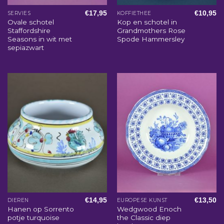
€
17,95
€
10,95
SERVIES
KOFFIETHEE
Ovale schotel
Kop en schotel in
Staffordshire
Grandmothers Rose
Seasons in wit met
Spode Hammersley
sepiazwart
€
14,95
€
13,50
DIEREN
EUROPESE KUNST
Hanen op Sorrento
Wedgwood Enoch
potje turquoise
the Classic diep