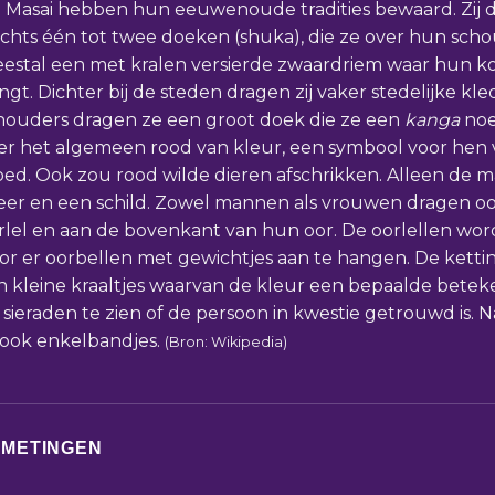
 Masai hebben hun eeuwenoude tradities bewaard. Zij d
echts één tot twee doeken (shuka), die ze over hun sch
estal een met kralen versierde zwaardriem waar hun k
ngt. Dichter bij de steden dragen zij vaker stedelijke kl
houders dragen ze een groot doek die ze een
kanga
noe
er het algemeen rood van kleur, een symbool voor hen 
oed. Ook zou rood wilde dieren afschrikken. Alleen de
eer en een schild. Zowel mannen als vrouwen dragen oo
rlel en aan de bovenkant van hun oor. De oorlellen wo
or er oorbellen met gewichtjes aan te hangen. De ketti
n kleine kraaltjes waarvan de kleur een bepaalde beteken
 sieraden te zien of de persoon in kwestie getrouwd is. 
 ook enkelbandjes.
(Bron: Wikipedia)
FMETINGEN