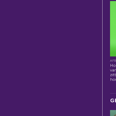
Ho
va
zi
ho
G