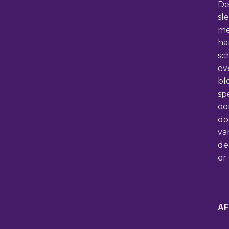
De
sl
me
ha
sc
ov
bl
sp
oo
do
va
de
er
A