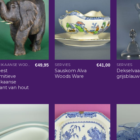
€
49,95
€
41,00
AFRIKAANSE WOONACCESSOIRES
SERVIES
SERVIES
est
Sauskom Alva
Dekselvaa
mitieve
Woods Ware
grijsblauw
ikaanse
fant van hout