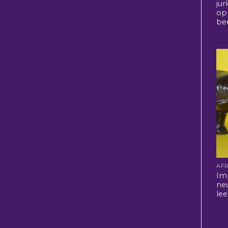
jur
op
be
Im
ne
lee