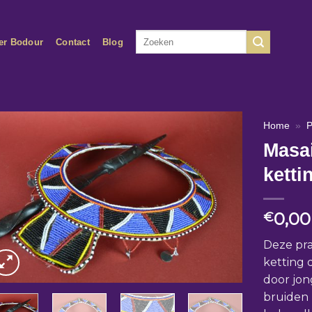
Zoeken
er Bodour
Contact
Blog
naar:
Home
»
P
Masai
ketti
0,00
€
Deze pra
ketting 
door jon
bruiden 