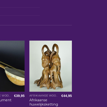
€
39,95
€
44,95
AFRIKAANSE WOONACCESSOIRES
AFRIKAANSE WOONACCESSOIRES
rument
Afrikaanse
huwelijksketting