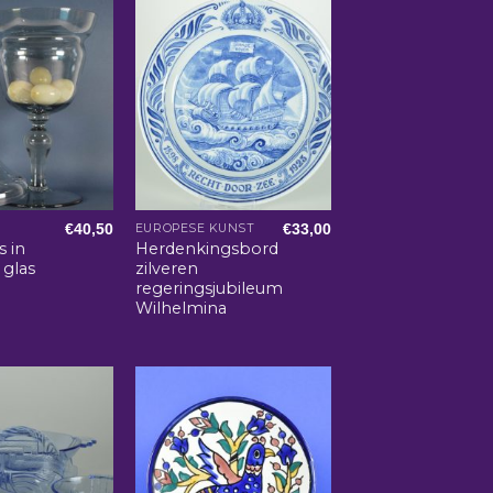
€
40,50
€
33,00
EUROPESE KUNST
s in
Herdenkingsbord
 glas
zilveren
regeringsjubileum
Wilhelmina