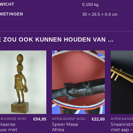
WICHT
0,150 kg
METINGEN
30 × 26,5 × 0,4 cm
E ZOU OOK KUNNEN HOUDEN VAN …
€
54,95
€
22,00
AFRIKAANSE WOONACCESSOIRES
AFRIKAANSE WOONACCESSOIRES
ikaanse
Speer Masai
Snaarinst
ouw met
Afrika
met aap –