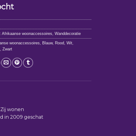
ocht
5
:
Afrikaanse woonaccessoires
,
Wanddecoratie
aanse woonaccessoires
,
Blauw
,
Rood
,
Wit
,
g
,
Zwart
 Zij wonen
rd in 2009 geschat