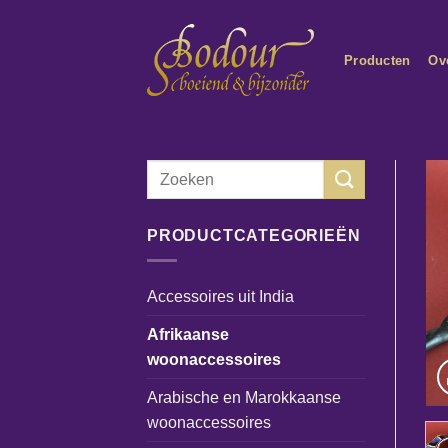
Ga
naar
Producten
Ov
inhoud
Zoeken
naar:
PRODUCTCATEGORIEËN
Accessoires uit India
Afrikaanse
woonaccessoires
Arabische en Marokkaanse
woonaccessoires