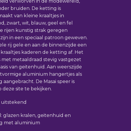
eid verworven in de modewereld,
nder bruiden. De ketting is
akt van kleine kraaltjes in
d, zwart, wit, blauw, geel en fel
De rijen kunstig strak geregen
s zijn in een speciaal patroon geweven.
le rij gele en aan de binnenzijde een
e kraaltjes kaderen de ketting af. Het
s met metaaldraad stevig vastgezet
asis van geitenhuid. Aan weerszijde
tvormige aluminium hangertjes als
ng aangebracht. De Masai speer is
 deze site te bekijken.
: uitstekend
l: glazen kralen, geitenhuid en
ag met aluminium