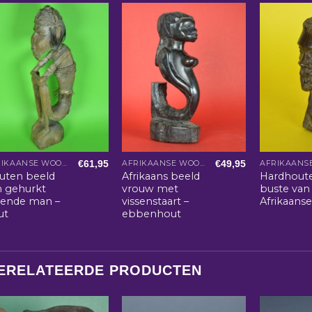
€
61,95
€
49,95
AFRIKAANSE WOONACCESSOIRES
AFRIKAANSE WOONACCESSOIRES
uten beeld
Afrikaans beeld
Hardhout
n gehurkt
vrouw met
buste van
ttende man –
vissenstaart –
Afrikaans
ut
ebbenhout
ERELATEERDE PRODUCTEN