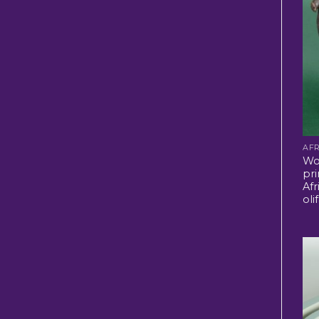
Wo
pri
Afr
oli