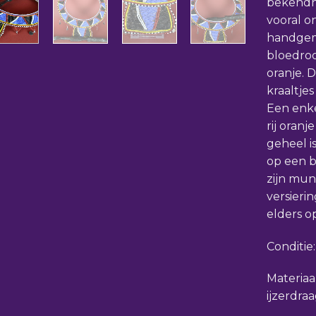
bekendh
vooral o
handgema
bloedroo
oranje. 
kraaltje
Een enke
rij oranj
geheel i
op een b
zijn mun
versieri
elders op
Conditie
Materiaa
ijzerdra