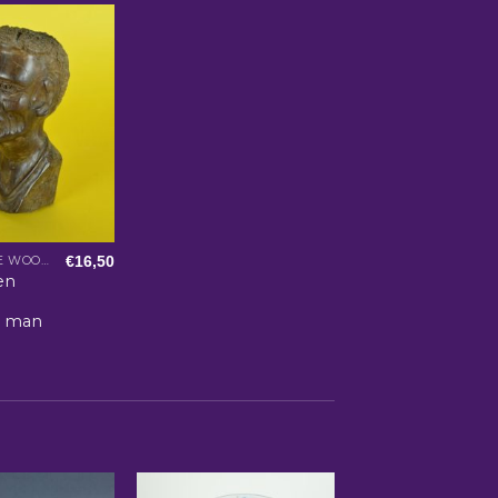
€
16,50
AFRIKAANSE WOONACCESSOIRES
en
e man