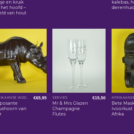
kje en kruik
kalebas, 
 het hoofd –
dierenhui
eld van hout
€
65,95
€
15,50
AFRIKAANSE WOONACCESSOIRES
SERVIES
posante
Mr & Mrs Glazen
Bete Mask
ushoorn van
Champagne
Ivoorkust
r
Flutes
Afrika