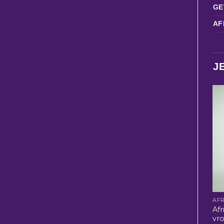
GE
AF
J
Afr
vr