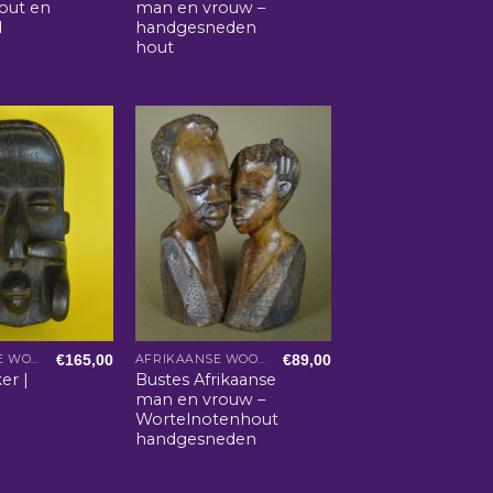
hout en
man en vrouw –
d
handgesneden
hout
€
165,00
€
89,00
AFRIKAANSE WOONACCESSOIRES
AFRIKAANSE WOONACCESSOIRES
er |
Bustes Afrikaanse
man en vrouw –
Wortelnotenhout
handgesneden