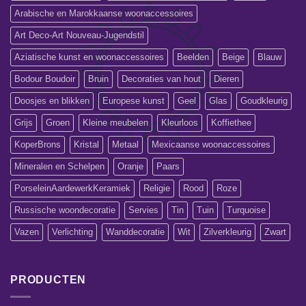
Arabische en Marokkaanse woonaccessoires
Art Deco-Art Nouveau-Jugendstil
Aziatische kunst en woonaccessoires
Beelden
Beige
Blauw
Bodour Boudoir
Bruin
Decoraties van hout
Dieren
Doosjes en blikken
Europese kunst
Geel
Glas
Goudkleurig
Grijs
Groen
Kleine meubelen
Kleurloos
Koffiethee
KoperBrons
Kristal
Metaal
Mexicaanse woonaccessoires
Mineralen en Schelpen
Oranje
Paars
PorseleinAardewerkKeramiek
Religie
Rood
Roze
Russische woondecoratie
Servies
Tin
Tuin
Turquoise
Vazen
Verlichting
Wanddecoratie
Wit
Zilverkleurig
Zwart
PRODUCTEN