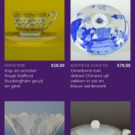
€
19,50
€
79,50
KOFFIETHEE
AZIATISCHE KUNST EN WOONACCESSOIRES
Kop en schotel
Dinerbord met
Royal Stafford
deksel Chinees vijf
Buckingham goud
vakken in wit en
en geel
blauw aardewerk