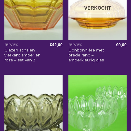
VERKOCHT
€
42,00
€
0,00
SERVIES
SERVIES
Glazen schalen
Bonbonnière met
vierkant amber en
brede rand –
roze – set van 3
amberkleurig glas