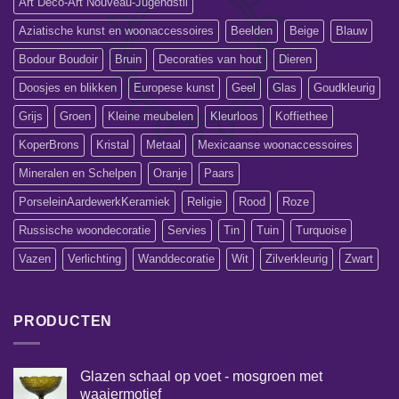
Art Deco-Art Nouveau-Jugendstil
Aziatische kunst en woonaccessoires
Beelden
Beige
Blauw
Bodour Boudoir
Bruin
Decoraties van hout
Dieren
Doosjes en blikken
Europese kunst
Geel
Glas
Goudkleurig
Grijs
Groen
Kleine meubelen
Kleurloos
Koffiethee
KoperBrons
Kristal
Metaal
Mexicaanse woonaccessoires
Mineralen en Schelpen
Oranje
Paars
PorseleinAardewerkKeramiek
Religie
Rood
Roze
Russische woondecoratie
Servies
Tin
Tuin
Turquoise
Vazen
Verlichting
Wanddecoratie
Wit
Zilverkleurig
Zwart
PRODUCTEN
Glazen schaal op voet - mosgroen met
waaiermotief