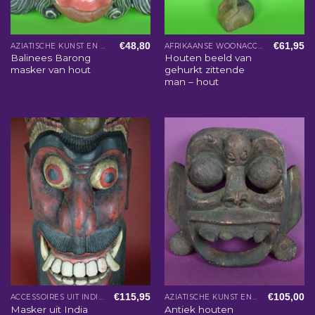
€
48,80
€
61,95
AZIATISCHE KUNST EN WOONACCESSOIRES
AFRIKAANSE WOONACCESSOIRES
Balinees Barong
Houten beeld van
masker van hout
gehurkt zittende
man – hout
€
115,95
€
105,00
ACCESSOIRES UIT INDIA
AZIATISCHE KUNST EN WOONACCESSOIRES
Antiek houten
Masker uit India