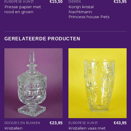
€
15,50
€
15,95
EUROPESE KUNST
DIEREN
Presse papier met
Konijn kristal
rood en groen
Nachtmann
Princess house Pets
GERELATEERDE PRODUCTEN
€
23,95
€
43,95
DOOSJES EN BLIKKEN
EUROPESE KUNST
Kristallen
Kristallen vaas met