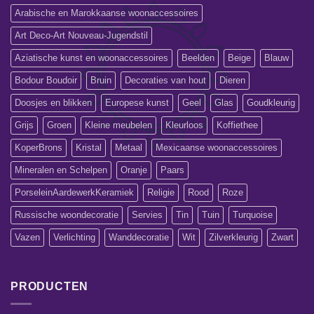
Arabische en Marokkaanse woonaccessoires
Art Deco-Art Nouveau-Jugendstil
Aziatische kunst en woonaccessoires
Beelden
Beige
Blauw
Bodour Boudoir
Bruin
Decoraties van hout
Dieren
Doosjes en blikken
Europese kunst
Geel
Glas
Goudkleurig
Grijs
Groen
Kleine meubelen
Kleurloos
Koffiethee
KoperBrons
Kristal
Metaal
Mexicaanse woonaccessoires
Mineralen en Schelpen
Oranje
Paars
PorseleinAardewerkKeramiek
Religie
Rood
Roze
Russische woondecoratie
Servies
Tin
Tuin
Turquoise
Vazen
Verlichting
Wanddecoratie
Wit
Zilverkleurig
Zwart
PRODUCTEN