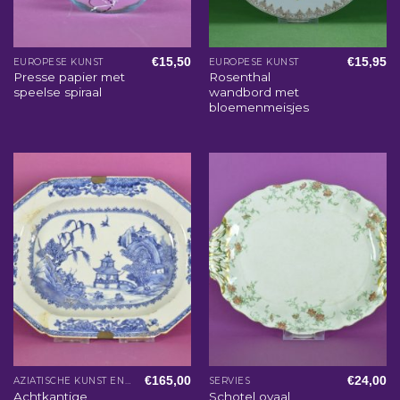
€
15,50
€
15,95
EUROPESE KUNST
EUROPESE KUNST
Presse papier met
Rosenthal
speelse spiraal
wandbord met
bloemenmeisjes
€
165,00
€
24,00
AZIATISCHE KUNST EN WOONACCESSOIRES
SERVIES
Achtkantige
Schotel ovaal