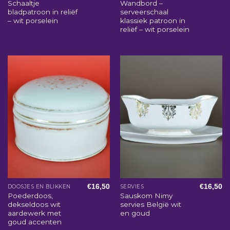
Schaaltje
Wandbord –
bladpatroon in reliëf
serveerschaal
– wit porselein
klassiek patroon in
reliëf – wit porselein
€
16,50
€
16,50
DOOSJES EN BLIKKEN
SERVIES
Poederdoos,
Sauskom Nimy
dekseldoos wit
servies België wit
aardewerk met
en goud
goud accenten