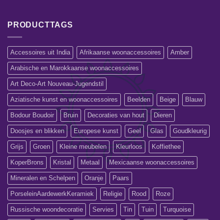
PRODUCTTAGS
Accessoires uit India
Afrikaanse woonaccessoires
Amber
Arabische en Marokkaanse woonaccessoires
Art Deco-Art Nouveau-Jugendstil
Aziatische kunst en woonaccessoires
Beelden
Beige
Blauw
Bodour Boudoir
Bruin
Decoraties van hout
Dieren
Doosjes en blikken
Europese kunst
Geel
Glas
Goudkleurig
Grijs
Groen
Kleine meubelen
Kleurloos
Koffiethee
KoperBrons
Kristal
Metaal
Mexicaanse woonaccessoires
Mineralen en Schelpen
Oranje
Paars
PorseleinAardewerkKeramiek
Religie
Rood
Roze
Russische woondecoratie
Servies
Tin
Tuin
Turquoise