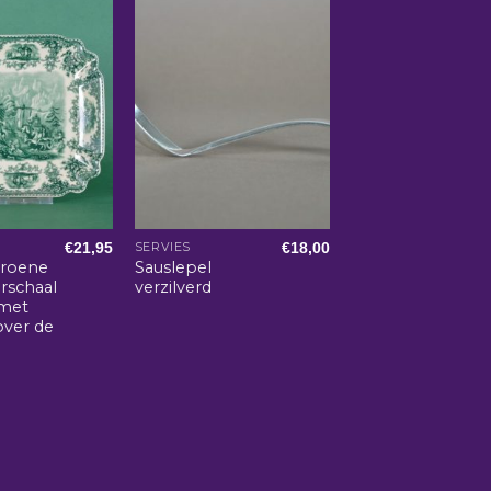
€
21,95
€
18,00
SERVIES
groene
Sauslepel
rschaal
verzilverd
 met
over de