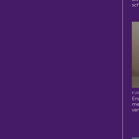
sch
EU
En
me
van