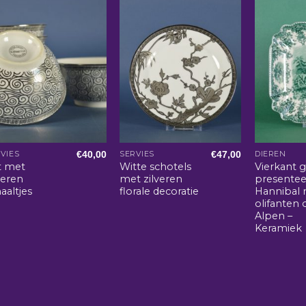
€
40,00
€
47,00
VIES
SERVIES
DIEREN
t met
Witte schotels
Vierkant 
veren
met zilveren
presentee
aaltjes
florale decoratie
Hannibal
olifanten 
Alpen –
Keramiek