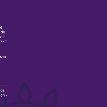
et
 de
beth
1782
s in
t
oos
ion -