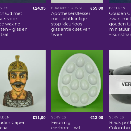
€
24,95
€
55,00
VIES
EUROPESE KUNST
BEELDEN
chaud met
Apothekersflessen
Gouden G
ats voor
met achtkantige
zwart me
ee waxine
stop kleurloos
gouden t
hten – glas en
glas antiek set van
miniatuur 
taal
twee
– kunstha
VE
€
11,00
€
13,00
ELDEN
SERVIES
SERVIES
uden Gaper
Eivormig
Black pot
ldaat
eierbord – wit
Colombia