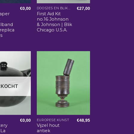
€
0,00
€
27,00
DOOSJES EN BLIKKEN
aper
First Aid Kit
t
no.16 Johnson
ulband
& Johnson | Blik
replica
Chicago U.S.A.
rs
RKOCHT
€
0,00
€
48,95
EUROPESE KUNST
tery
Vijzel hout
 La
antiek