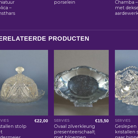
niatuur
porselein
Chamba –
lica –
met dekse
nsthars
aardewer
ERELATEERDE PRODUCTEN
€
22,00
€
15,50
VIES
SERVIES
SERVIES
stallen stolp
Ovaal zilverkleurig
Geslepen
t
presenteerschaaltje
kristallen 
edermeier
met bloemen
naar binn