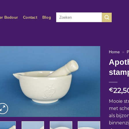
Zoeken
er Bodour
Contact
Blog
naar:
Home
»
P
Apoth
stamp
22,5
€
Mooie st
met sche
als bijzo
binnenzi