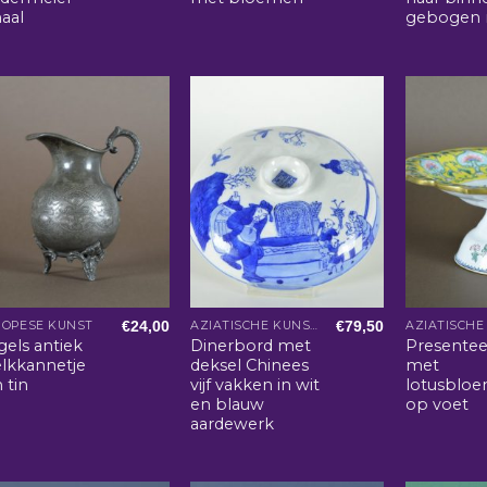
aal
gebogen 
€
24,00
€
79,50
ROPESE KUNST
AZIATISCHE KUNST EN WOONACCESSOIRES
gels antiek
Dinerbord met
Presentee
lkkannetje
deksel Chinees
met
 tin
vijf vakken in wit
lotusblo
en blauw
op voet
aardewerk