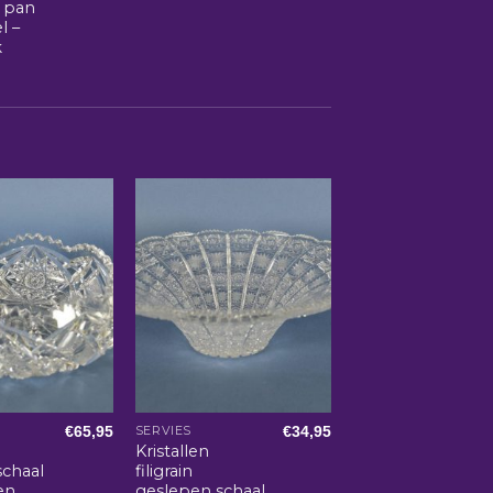
 pan
l –
k
€
65,95
€
34,95
SERVIES
Kristallen
schaal
filigrain
en
geslepen schaal