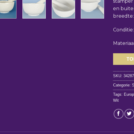
stamper 
en buite
breedte:
Conditie
Materiaal
TO
SKU:
3428
Categorie:
S
Tags:
Europ
Wit