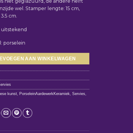
is niet geglazuurd, de andere helft
nzijde wel. Stamper lengte: 15 cm,
 3.5 cm.
: uitstekend
: porselein
EVOEGEN AAN WINKELWAGEN
7
ervies
ese kunst
,
PorseleinAardewerkKeramiek
,
Servies
,