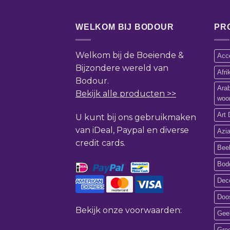
WELKOM BIJ BODOUR
PR
Welkom bij de Boeiende &
Acce
Bijzondere wereld van
Afr
Bodour.
Ara
Bekijk alle producten >>
woo
Art 
U kunt bij ons gebruikmaken
van iDeal, Paypal en diverse
Azi
credit cards.
Bee
Bod
Deco
Doos
Bekijk onze voorwaarden:
Gee
Gro