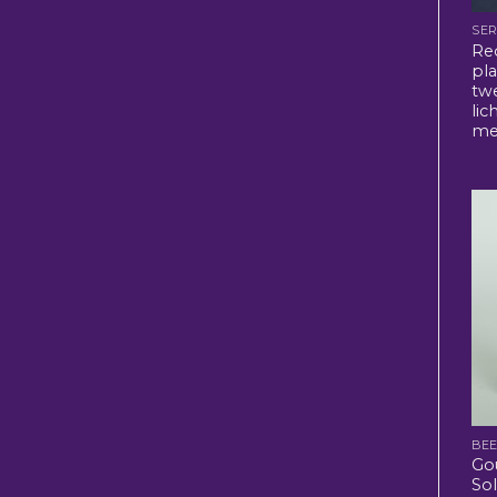
SER
Re
pla
tw
lic
me
BE
Go
So