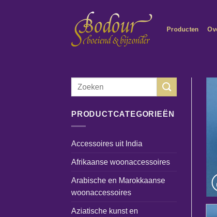
Ga
naar
Producten
Ov
inhoud
Zoeken
naar:
PRODUCTCATEGORIEËN
Accessoires uit India
Afrikaanse woonaccessoires
Arabische en Marokkaanse
woonaccessoires
Aziatische kunst en