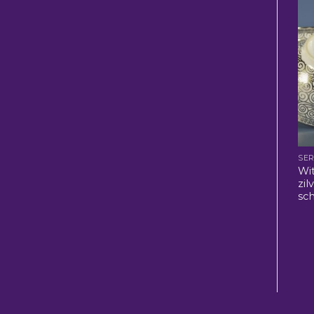
SER
Wi
zil
sch