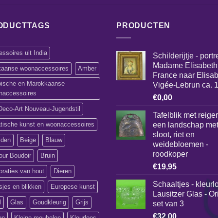
ODUCTTAGS
PRODUCTEN
ssoires uit India
Schilderijtje - portr
Madame Elisabeth
ikaanse woonaccessoires
Amber
France naar Elisa
bische en Marokkaanse
Vigée-Lebrun ca. 
naccessoires
€
0,00
Deco-Art Nouveau-Jugendstil
Tafelblik met reiger
atische kunst en woonaccessoires
een landschap me
sloot, riet en
lden
Beige
Blauw
weidebloemen -
roodkoper
our Boudoir
Bruin
€
19,95
raties van hout
Dieren
Schaaltjes - kleurl
jes en blikken
Europese kunst
Lausitzer Glas - Or
l
Glas
Goudkleurig
Grijs
set van 3
€
32,00
en
Kleine meubelen
Kleurloos