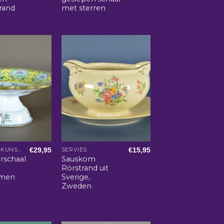
rand
met sterren
€
29,95
€
15,95
AZIATISCHE KUNST EN WOONACCESSOIRES
SERVIES
rschaal
Sauskom
Rörstrand uit
emen
Sverige,
Zweden