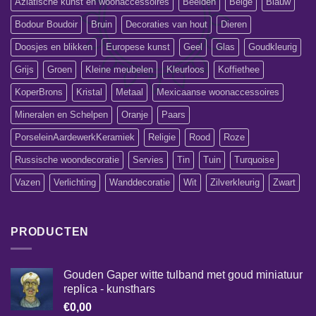
Aziatische kunst en woonaccessoires
Beelden
Beige
Blauw
Bodour Boudoir
Bruin
Decoraties van hout
Dieren
Doosjes en blikken
Europese kunst
Geel
Glas
Goudkleurig
Grijs
Groen
Kleine meubelen
Kleurloos
Koffiethee
KoperBrons
Kristal
Metaal
Mexicaanse woonaccessoires
Mineralen en Schelpen
Oranje
Paars
PorseleinAardewerkKeramiek
Religie
Rood
Roze
Russische woondecoratie
Servies
Tin
Tuin
Turquoise
Vazen
Verlichting
Wanddecoratie
Wit
Zilverkleurig
Zwart
PRODUCTEN
Gouden Gaper witte tulband met goud miniatuur
replica - kunsthars
€
0,00