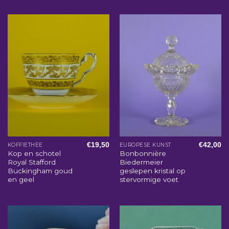
€
19,50
€
42,00
KOFFIETHEE
EUROPESE KUNST
Kop en schotel
Bonbonnière
Royal Stafford
Biedermeier
Buckingham goud
geslepen kristal op
en geel
stervormige voet