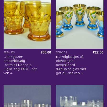
€
55,00
€
22,50
SERVIES
SERVIES
Drinkglazen
Borrelglaasjes of
amberkleurig –
eierdopjes –
Bormioli Rocco &
beschilderd
Figlio Italy 1970 – set
turquoise glas met
van 4
goud – set van 5