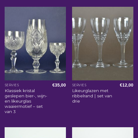
€
35,00
€
12,00
SERVIES
SERVIES
Klassiek kristal
Likeurglazen met
geslepen bier-, wijn-
ribbelrand | set van
en likeurglas
drie
waaiermotief – set
van 3