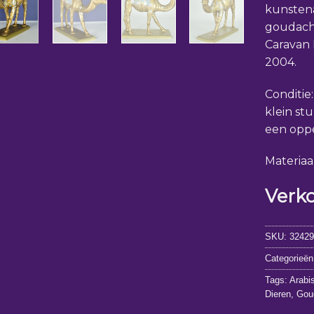
kunsten
goudach
Caravan 
2004.
Conditie
klein stu
een oppe
Materiaal
Verk
SKU:
3242
Categorieë
Tags:
Arabi
Dieren
,
Gou