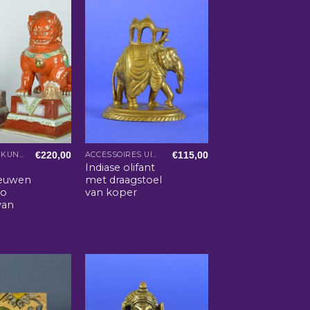
€
220,00
€
115,00
AZIATISCHE KUNST EN WOONACCESSOIRES
ACCESSOIRES UIT INDIA
Indiase olifant
euwen
met draagstoel
oo
van koper
van