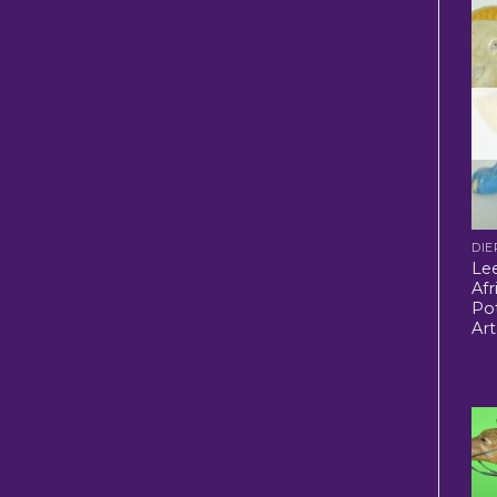
DIE
Le
Afr
Po
Art