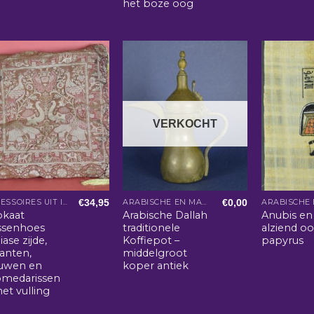
het boze oog
VERKOCHT
€
34,95
€
0,00
ACCESSOIRES UIT INDIA
ARABISCHE EN MAROKKAANSE WOONACCESSOIRES
okaat
Arabische Dallah
Anubis en
ssenhoes
traditionele
alziend o
iase zijde,
Koffiepot –
papyrus
fanten,
middelgroot
uwen en
koper antiek
omedarissen
et vulling