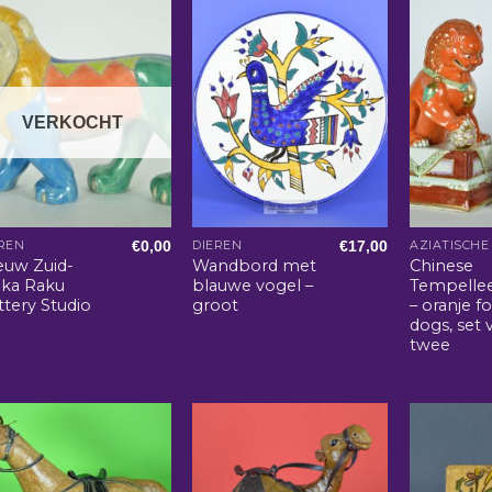
VERKOCHT
€
0,00
€
17,00
REN
DIEREN
euw Zuid-
Wandbord met
Chinese
ika Raku
blauwe vogel –
Tempelle
ttery Studio
groot
– oranje f
dogs, set 
twee