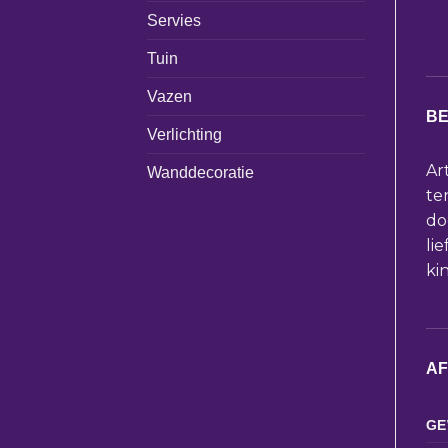
Servies
Tuin
Vazen
BE
Verlichting
Ar
Wanddecoratie
te
do
li
ki
A
GE