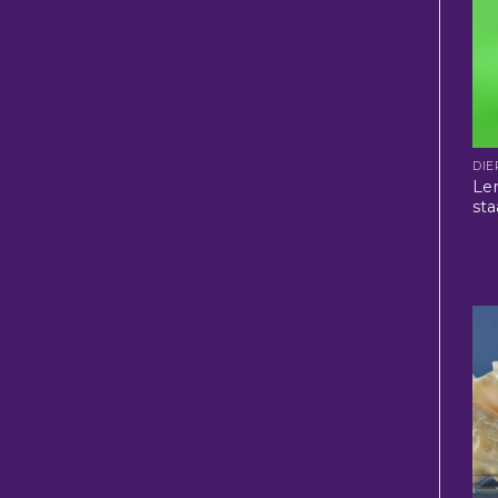
DIE
Le
st