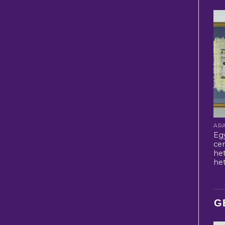
Eg
ce
he
het
G