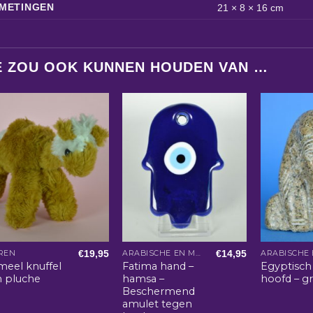
METINGEN
21 × 8 × 16 cm
E ZOU OOK KUNNEN HOUDEN VAN …
€
19,95
€
14,95
REN
ARABISCHE EN MAROKKAANSE WOONACCESSOIRES
meel knuffel
Fatima hand –
Egyptisch
n pluche
hamsa –
hoofd – gr
Beschermend
amulet tegen