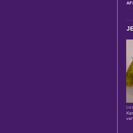
AF
J
DIE
Ka
va