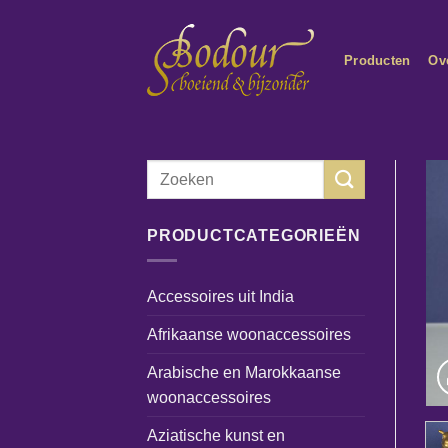
Ga
naar
Producten
Ov
inhoud
Zoeken
naar:
PRODUCTCATEGORIEËN
Accessoires uit India
Afrikaanse woonaccessoires
Arabische en Marokkaanse
woonaccessoires
Aziatische kunst en