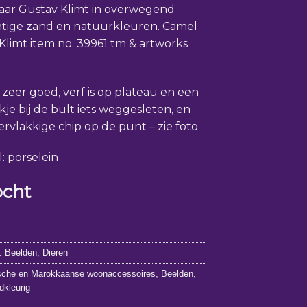
aar Gustav Klimt in overwegend
tige zand en natuurkleuren. Camel
Klimt item no. 39961 tm & artworks
: zeer goed, verf is op plateau en een
kje bij de bult iets weggesleten, en
rvlakkige chip op de punt – zie foto
: porselein
ocht
9
n:
Beelden
,
Dieren
sche en Marokkaanse woonaccessoires
,
Beelden
,
dkleurig