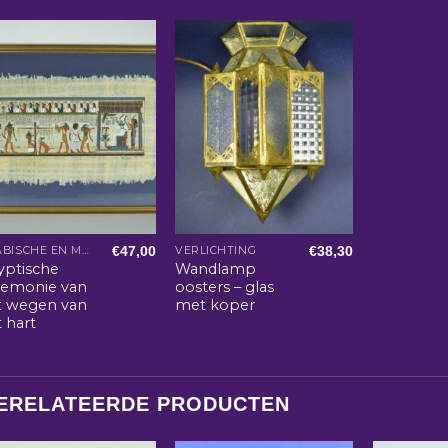
€
47,00
€
38,30
ARABISCHE EN MAROKKAANSE WOONACCESSOIRES
VERLICHTING
yptische
Wandlamp
remonie van
oosters – glas
t wegen van
met koper
 hart
ERELATEERDE PRODUCTEN