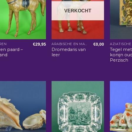
VERKOCHT
€
29,95
€
0,00
REN
ARABISCHE EN MAROKKAANSE WOONACCESSOIRES
ren paard –
Dromedaris van
Tegel me
aand
leer
konijn ou
Perzisch