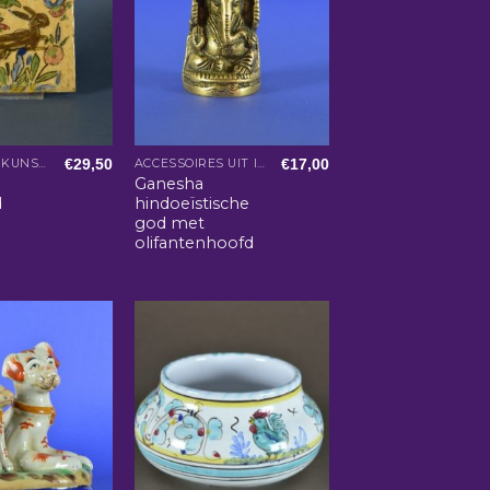
€
29,50
€
17,00
AZIATISCHE KUNST EN WOONACCESSOIRES
ACCESSOIRES UIT INDIA
t
Ganesha
d
hindoeïstische
god met
olifantenhoofd