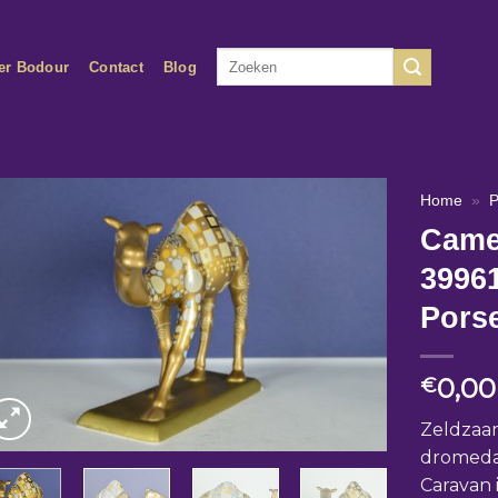
Zoeken
er Bodour
Contact
Blog
naar:
Home
»
P
Came
39961
Porse
0,00
€
Zeldzaam
dromedar
Caravan 