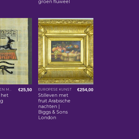
groen fluweel
€
25,50
€
254,00
ARABISCHE EN MAROKKAANSE WOONACCESSOIRES
EUROPESE KUNST
 het
Stilleven met
og
fruit Arabische
nachten |
Biggs & Sons
London