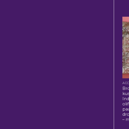
Br
ku
Ind
oli
pa
dr
– m