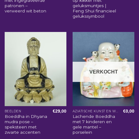
met ingegraveerde
op kikker met
patronen –
geluksmuntjes |
verweerd wit beton
Feng Shui financieel
gelukssymbool
VERKOCHT
€
29,00
€
0,00
BEELDEN
AZIATISCHE KUNST EN WOONACCESSOIRES
Boeddha in Dhyana
Lachende Boeddha
mudra pose –
met 7 kinderen en
speksteen met
gele mantel –
zwarte accenten
porselein