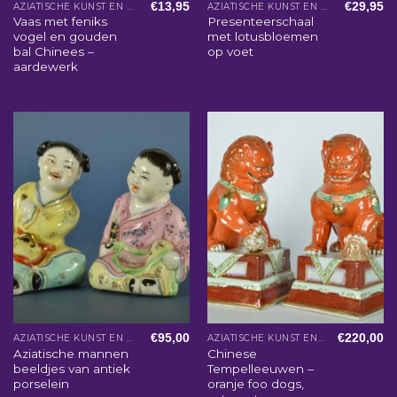
€
13,95
€
29,95
AZIATISCHE KUNST EN WOONACCESSOIRES
AZIATISCHE KUNST EN WOONACCESSOIRES
Vaas met feniks
Presenteerschaal
vogel en gouden
met lotusbloemen
bal Chinees –
op voet
aardewerk
€
95,00
€
220,00
AZIATISCHE KUNST EN WOONACCESSOIRES
AZIATISCHE KUNST EN WOONACCESSOIRES
Aziatische mannen
Chinese
beeldjes van antiek
Tempelleeuwen –
porselein
oranje foo dogs,