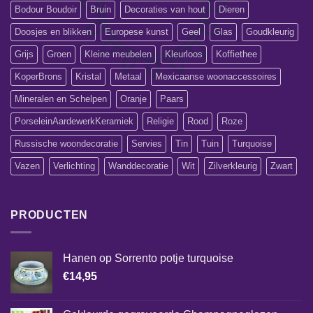
Bodour Boudoir
Bruin
Decoraties van hout
Dieren
Doosjes en blikken
Europese kunst
Geel
Glas
Goudkleurig
Grijs
Groen
Kleine meubelen
Kleurloos
Koffiethee
KoperBrons
Kristal
Metaal
Mexicaanse woonaccessoires
Mineralen en Schelpen
Oranje
Paars
PorseleinAardewerkKeramiek
Religie
Rood
Roze
Russische woondecoratie
Servies
Tin
Tuin
Turquoise
Vazen
Verlichting
Wanddecoratie
Wit
Zilverkleurig
Zwart
PRODUCTEN
Hanen op Sorrento potje turquoise
€
14,95