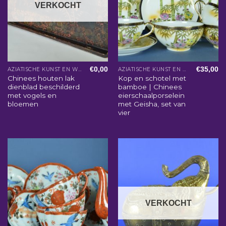
VERKOCHT
€
0,00
€
35,00
AZIATISCHE KUNST EN WOONACCESSOIRES
AZIATISCHE KUNST EN WOONACCESSOIRES
Chinees houten lak
Kop en schotel met
dienblad beschilderd
bamboe | Chinees
met vogels en
eierschaalporselein
bloemen
met Geisha, set van
vier
VERKOCHT