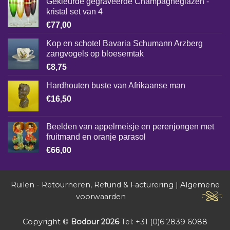
Gekleurde gegraveerde Champagneglazen -
kristal set van 4
€
77,00
Kop en schotel Bavaria Schumann Arzberg
zangvogels op bloesemtak
€
8,75
Hardhouten buste van Afrikaanse man
€
16,50
Beelden van appelmeisje en perenjongen met
fruitmand en oranje parasol
€
66,00
Ruilen - Retourneren, Refund & Facturering
|
Algemene
voorwaarden
Copyright ©
Bodour 2026
Tel: +31 (0)6 2839 6088