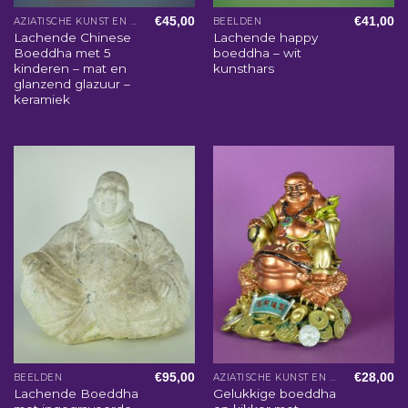
€
45,00
€
41,00
AZIATISCHE KUNST EN WOONACCESSOIRES
BEELDEN
Lachende Chinese
Lachende happy
Boeddha met 5
boeddha – wit
kinderen – mat en
kunsthars
glanzend glazuur –
keramiek
€
95,00
€
28,00
BEELDEN
AZIATISCHE KUNST EN WOONACCESSOIRES
Lachende Boeddha
Gelukkige boeddha