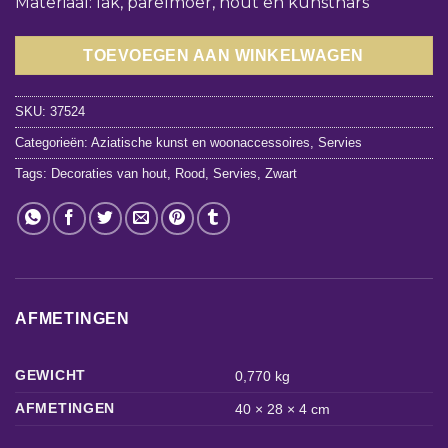
Materiaal: lak, parelmoer, hout en kunsthars
TOEVOEGEN AAN WINKELWAGEN
SKU:
37524
Categorieën:
Aziatische kunst en woonaccessoires
,
Servies
Tags:
Decoraties van hout
,
Rood
,
Servies
,
Zwart
AFMETINGEN
GEWICHT
0,770 kg
AFMETINGEN
40 × 28 × 4 cm