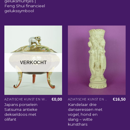
geluksmuntjes |
Feng Shui financieel
gelukssymbool
VERKOCHT
€
0,00
€
16,50
AZIATISCHE KUNST EN WOONACCESSOIRES
AZIATISCHE KUNST EN WOONACCESSOIRES
Japans porselein
Kandelaar drie
Satsuma antieke
danseressen met
dekseldoos met
vogel, hond en
olifant
slang – witte
kunsthars