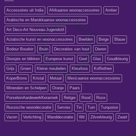
Accessoires uit India
Afrikaanse woonaccessoires
Amber
Arabische en Marokkaanse woonaccessoires
Art Deco-Art Nouveau-Jugendstil
Aziatische kunst en woonaccessoires
Beelden
Beige
Blauw
Bodour Boudoir
Bruin
Decoraties van hout
Dieren
Doosjes en blikken
Europese kunst
Geel
Glas
Goudkleurig
Grijs
Groen
Kleine meubelen
Kleurloos
Koffiethee
KoperBrons
Kristal
Metaal
Mexicaanse woonaccessoires
Mineralen en Schelpen
Oranje
Paars
PorseleinAardewerkKeramiek
Religie
Rood
Roze
Russische woondecoratie
Servies
Tin
Tuin
Turquoise
Vazen
Verlichting
Wanddecoratie
Wit
Zilverkleurig
Zwart