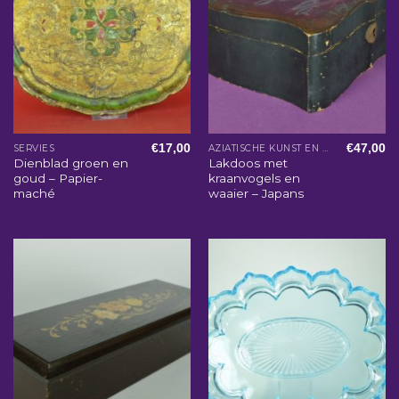
€
17,00
€
47,00
SERVIES
AZIATISCHE KUNST EN WOONACCESSOIRES
Dienblad groen en
Lakdoos met
goud – Papier-
kraanvogels en
maché
waaier – Japans