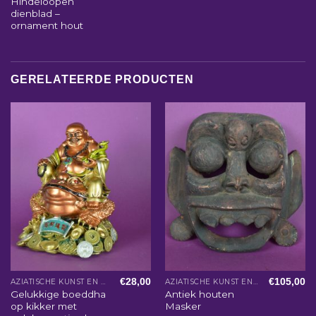
Hindeloopen
dienblad –
ornament hout
GERELATEERDE PRODUCTEN
€
28,00
€
105,00
AZIATISCHE KUNST EN WOONACCESSOIRES
AZIATISCHE KUNST EN WOONACCESSOIRES
Gelukkige boeddha
Antiek houten
op kikker met
Masker