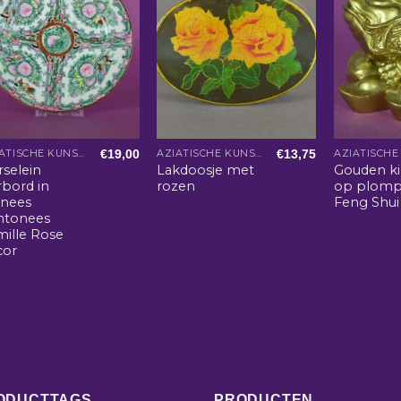
€
19,00
€
13,75
AZIATISCHE KUNST EN WOONACCESSOIRES
AZIATISCHE KUNST EN WOONACCESSOIRES
rselein
Lakdoosje met
Gouden ki
rbord in
rozen
op plomp
inees
Feng Shui
ntonees
mille Rose
cor
ODUCTTAGS
PRODUCTEN