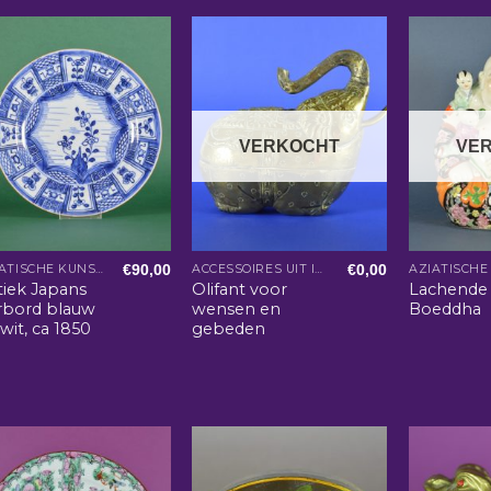
VERKOCHT
VE
€
90,00
€
0,00
AZIATISCHE KUNST EN WOONACCESSOIRES
ACCESSOIRES UIT INDIA
tiek Japans
Olifant voor
Lachende
erbord blauw
wensen en
Boeddha
wit, ca 1850
gebeden