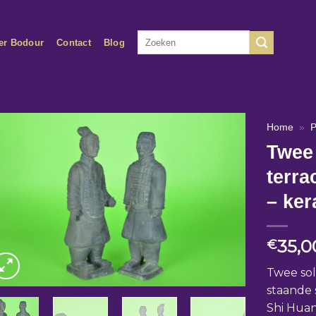
Zoeken
er Bodour
Contact
Blog
naar:
Home
»
P
Twee 
terra
– ker
35,0
€
Twee so
staande 
Shi Huan