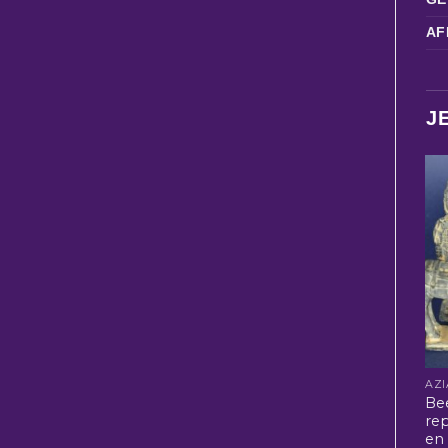
AF
J
Be
rep
en 