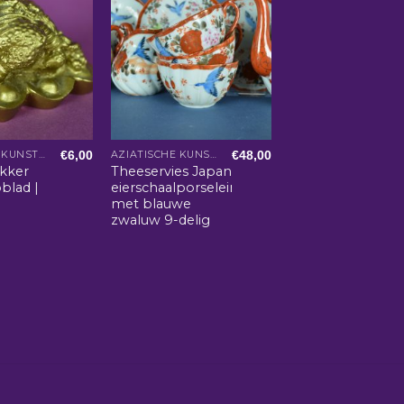
€
6,00
€
48,00
AZIATISCHE KUNST EN WOONACCESSOIRES
AZIATISCHE KUNST EN WOONACCESSOIRES
kker
Theeservies Japans
blad |
eierschaalporselein
met blauwe
zwaluw 9-delig