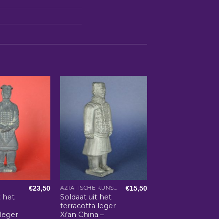
€
23,50
€
15,50
AZIATISCHE KUNST EN WOONACCESSOIRES
t het
Soldaat uit het
terracotta leger
leger
Xi’an China –