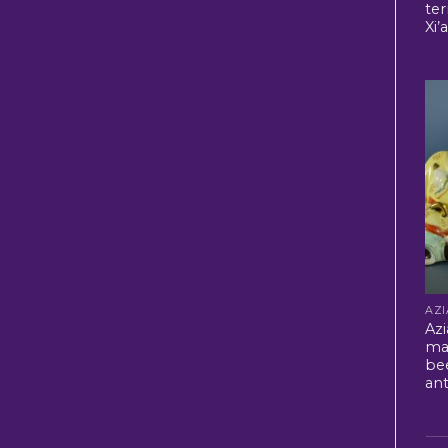
ter
Xi’
Azi
ma
be
ant