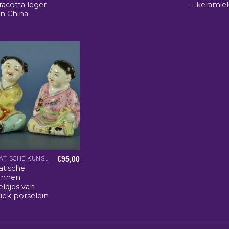
racotta leger
– keramie
an China
€
95,00
AZIATISCHE KUNST EN WOONACCESSOIRES
atische
nnen
eldjes van
iek porselein