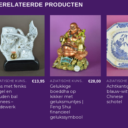
ERELATEERDE PRODUCTEN
€
13,95
€
28,00
AZIATISCHE KUNST EN WOONACCESSOIRES
AZIATISCHE KUNST EN WOONACCESSOIRES
as met feniks
Gelukkige
Achtkanti
gel en
boeddha op
blauw-wit
uden bal
kikker met
Chinese
inees –
geluksmuntjes |
schotel
rdewerk
Feng Shui
financieel
gelukssymbool