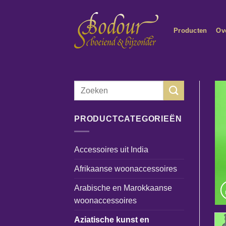
Ga
naar
Producten
Ov
inhoud
Zoeken
naar:
PRODUCTCATEGORIEËN
Accessoires uit India
Afrikaanse woonaccessoires
Arabische en Marokkaanse
woonaccessoires
Aziatische kunst en