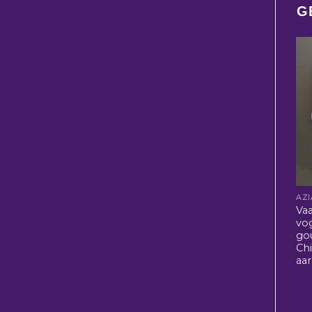
G
Va
vo
go
Ch
aa