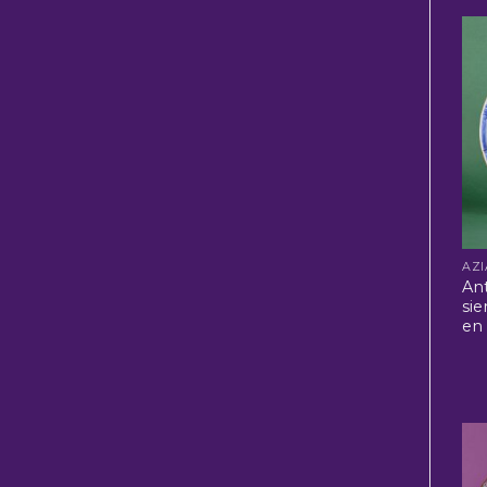
An
si
en 