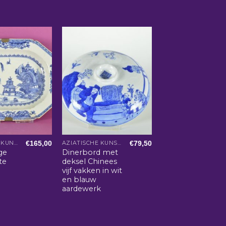
€
165,00
€
79,50
AZIATISCHE KUNST EN WOONACCESSOIRES
AZIATISCHE KUNST EN WOONACCESSOIRES
ge
Dinerbord met
te
deksel Chinees
vijf vakken in wit
en blauw
aardewerk