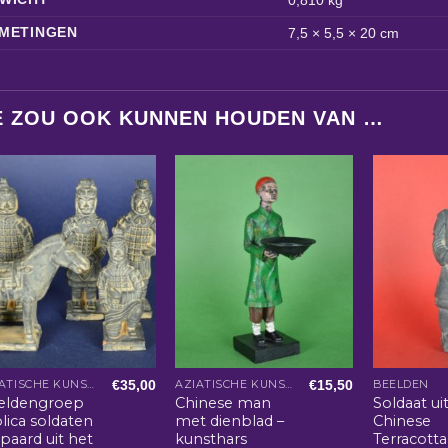
METINGEN
7,5 × 5,5 × 20 cm
E ZOU OOK KUNNEN HOUDEN VAN …
€
35,00
€
15,50
AZIATISCHE KUNST EN WOONACCESSOIRES
AZIATISCHE KUNST EN WOONACCESSOIRES
BEELDEN
eldengroep
Chinese man
Soldaat ui
lica soldaten
met dienblad –
Chinese
paard uit het
kunsthars
Terracotta