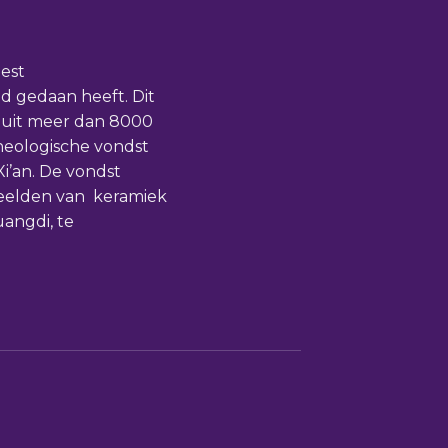
eest
 gedaan heeft. Dit
 uit meer dan 8000
heologische vondst
Xi’an. De vondst
beelden van keramiek
uangdi, te