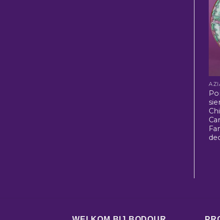
Po
sie
Ch
Ca
Fa
de
WELKOM BIJ BODOUR
PR