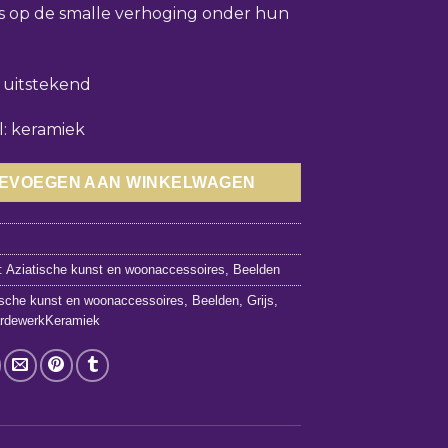
s op de smalle verhoging onder hun
: uitstekend
l: keramiek
EVOEGEN AAN WINKELWAGEN
1
:
Aziatische kunst en woonaccessoires
,
Beelden
ische kunst en woonaccessoires
,
Beelden
,
Grijs
,
ardewerkKeramiek