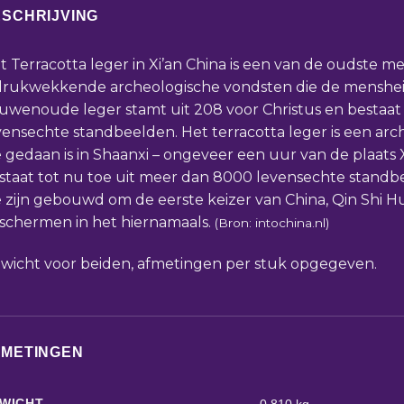
SCHRIJVING
t Terracotta leger in Xi’an China is een van de oudste m
drukwekkende archeologische vondsten die de mensheid
uwenoude leger stamt uit 208 voor Christus en bestaat
vensechte standbeelden. Het terracotta leger is een arc
e gedaan is in Shaanxi – ongeveer een uur van de plaats 
staat tot nu toe uit meer dan 8000 levensechte stand
e zijn gebouwd om de eerste keizer van China, Qin Shi H
schermen in het hiernamaals.
(Bron: intochina.nl)
wicht voor beiden, afmetingen per stuk opgegeven.
FMETINGEN
WICHT
0,810 kg