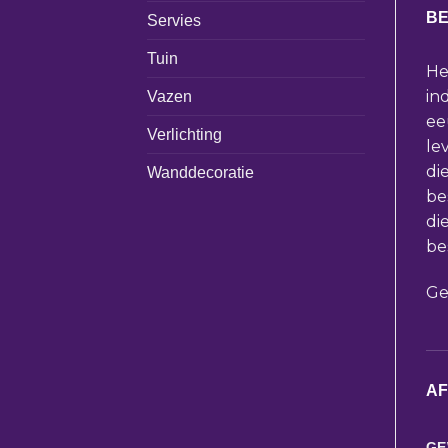
BE
Servies
Tuin
He
in
Vazen
ee
Verlichting
le
di
Wanddecoratie
be
di
be
Ge
A
GE