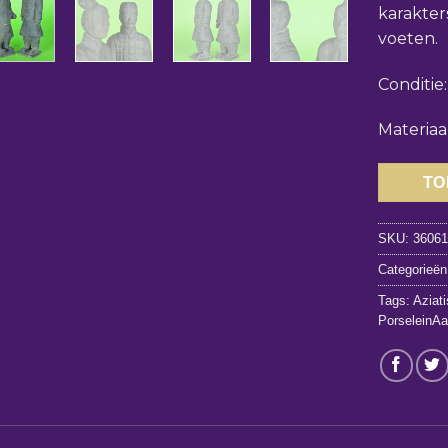
karakter
voeten.
Conditie
Materiaa
TO
SKU:
3606
Categorieën
Tags:
Aziat
PorseleinA