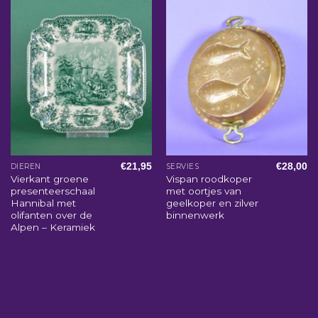
€
21,95
€
28,00
DIEREN
SERVIES
Vierkant groene
Vispan roodkoper
presenteerschaal
met oortjes van
Hannibal met
geelkoper en zilver
olifanten over de
binnenwerk
Alpen – Keramiek