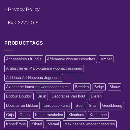
–
Privacy Policy
–
KvK 62221019
PRODUCTTAGS
Accessoires uit India
Afrikaanse woonaccessoires
Amber
Arabische en Marokkaanse woonaccessoires
Art Deco-Art Nouveau-Jugendstil
Aziatische kunst en woonaccessoires
Beelden
Beige
Blauw
Bodour Boudoir
Bruin
Decoraties van hout
Dieren
Doosjes en blikken
Europese kunst
Geel
Glas
Goudkleurig
Grijs
Groen
Kleine meubelen
Kleurloos
Koffiethee
KoperBrons
Kristal
Metaal
Mexicaanse woonaccessoires