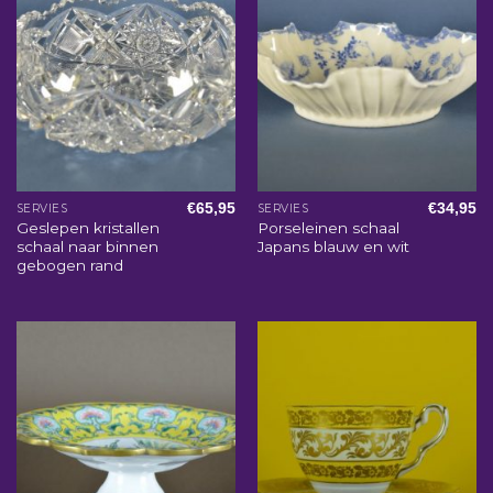
€
65,95
€
34,95
SERVIES
SERVIES
Geslepen kristallen
Porseleinen schaal
schaal naar binnen
Japans blauw en wit
gebogen rand