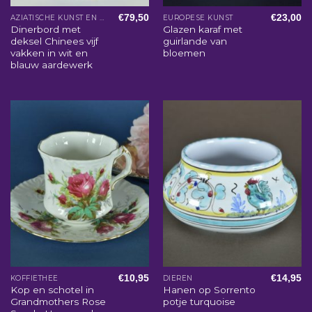
€
79,50
€
23,00
AZIATISCHE KUNST EN WOONACCESSOIRES
EUROPESE KUNST
Dinerbord met
Glazen karaf met
deksel Chinees vijf
guirlande van
vakken in wit en
bloemen
blauw aardewerk
€
10,95
€
14,95
KOFFIETHEE
DIEREN
Kop en schotel in
Hanen op Sorrento
Grandmothers Rose
potje turquoise