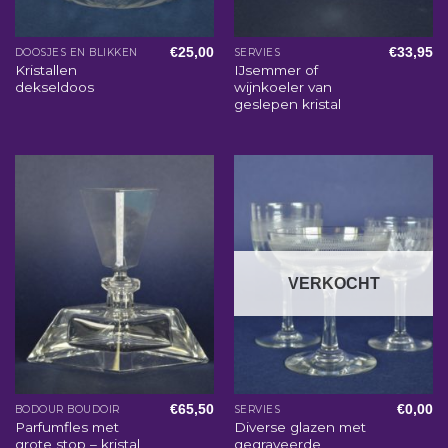
€
25,00
€
33,95
DOOSJES EN BLIKKEN
SERVIES
Kristallen
IJsemmer of
dekseldoos
wijnkoeler van
geslepen kristal
VERKOCHT
€
65,50
€
0,00
BODOUR BOUDOIR
SERVIES
Parfumfles met
Diverse glazen met
grote stop – kristal
gegraveerde