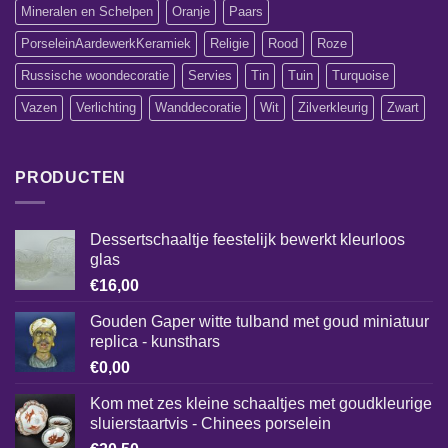
Mineralen en Schelpen
Oranje
Paars
PorseleinAardewerkKeramiek
Religie
Rood
Roze
Russische woondecoratie
Servies
Tin
Tuin
Turquoise
Vazen
Verlichting
Wanddecoratie
Wit
Zilverkleurig
Zwart
PRODUCTEN
Dessertschaaltje feestelijk bewerkt kleurloos
glas
€
16,00
Gouden Gaper witte tulband met goud miniatuur
replica - kunsthars
€
0,00
Kom met zes kleine schaaltjes met goudkleurige
sluierstaartvis - Chinees porselein