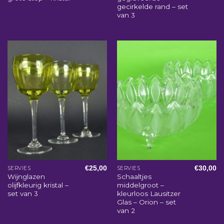
gecirkelde rand – set
van 3
€
25,00
€
30,00
SERVIES
SERVIES
Wijnglazen
Schaaltjes
olijfkleurig kristal –
middelgroot –
set van 3
kleurloos Lausitzer
Glas – Orion – set
van 2