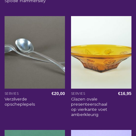
Spode Hammersley
€
20,00
€
16,95
SERVIES
SERVIES
Verzilverde
Glazen ovale
opscheplepels
presenteerschaal
op vierkante voet
amberkleurig