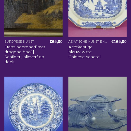
€
65,00
€
165,00
EUROPESE KUNST
AZIATISCHE KUNST EN WOONACCESSOIRES
Frans boerenerf met
Achtkantige
drogend hooi |
blauw-witte
Schilderij olieverf op
Chinese schotel
doek