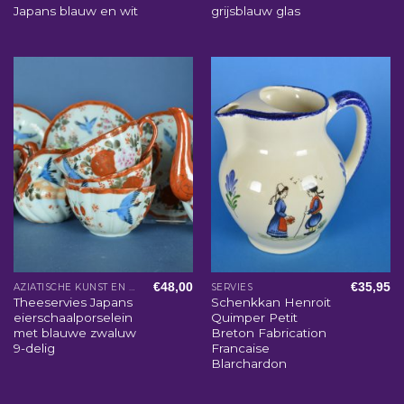
Japans blauw en wit
grijsblauw glas
€
48,00
€
35,95
AZIATISCHE KUNST EN WOONACCESSOIRES
SERVIES
Theeservies Japans
Schenkkan Henroit
eierschaalporselein
Quimper Petit
met blauwe zwaluw
Breton Fabrication
9-delig
Francaise
Blarchardon