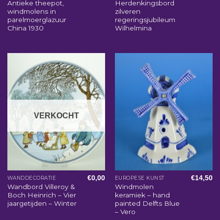
Antieke theepot,
Herdenkingsbord
windmolens in
zilveren
parelmoerglazuur
regeringsjubileum
China 1930
Wilhelmina
VERKOCHT
€
0,00
€
14,50
WANDDECORATIE
EUROPESE KUNST
Wandbord Villeroy &
Windmolen
Boch Heinrich – Vier
keramiek – hand
jaargetijden – Winter
painted Delfts Blue
– Vero