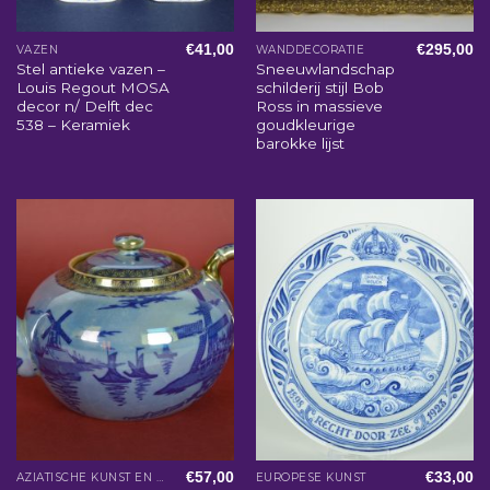
€
41,00
€
295,00
VAZEN
WANDDECORATIE
Stel antieke vazen –
Sneeuwlandschap
Louis Regout MOSA
schilderij stijl Bob
decor n/ Delft dec
Ross in massieve
538 – Keramiek
goudkleurige
barokke lijst
€
57,00
€
33,00
AZIATISCHE KUNST EN WOONACCESSOIRES
EUROPESE KUNST