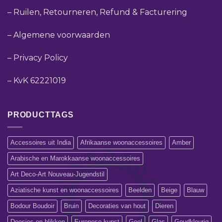
–
Ruilen, Retourneren, Refund & Facturering
–
Algemene voorwaarden
–
Privacy Policy
–
KvK 62221019
PRODUCTTAGS
Accessoires uit India
Afrikaanse woonaccessoires
Amber
Arabische en Marokkaanse woonaccessoires
Art Deco-Art Nouveau-Jugendstil
Aziatische kunst en woonaccessoires
Beelden
Beige
Blauw
Bodour Boudoir
Bruin
Decoraties van hout
Dieren
Doosjes en blikken
Europese kunst
Geel
Glas
Goudkleurig