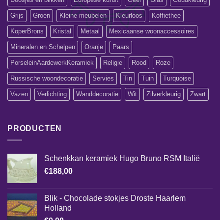
Grijs
Groen
Kleine meubelen
Kleurloos
Koffiethee
KoperBrons
Kristal
Metaal
Mexicaanse woonaccessoires
Mineralen en Schelpen
Oranje
Paars
PorseleinAardewerkKeramiek
Religie
Rood
Roze
Russische woondecoratie
Servies
Tin
Tuin
Turquoise
Vazen
Verlichting
Wanddecoratie
Wit
Zilverkleurig
Zwart
PRODUCTEN
Schenkkan keramiek Hugo Bruno RSM Italië
€
188,00
Blik - Chocolade stokjes Droste Haarlem
Holland