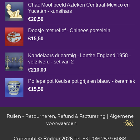
Chac Mool beeld Azteken Centraal-Mexico en
Yucatán - kunsthars
€
20,50
Doosje met relief - Chinees porselein
€
15,50
Kandelaars driearmig - Lanthe England 1958 -
verzilverd - set van 2
€
210,00
Pollepelpot Keulse pot grijs en blauw - keramiek
€
15,50
Ruilen - Retourneren, Refund & Facturering
|
Algemene
voorwaarden
Copyright ©
Bodour 2026
Tel: +31 (0)6 2839 6088