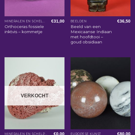
€
31,00
€
36,50
MINERALEN EN SCHELPEN
BEELDEN
Orthoceras fossiele
Beeld van een
inktvis – kommetje
Mexicaanse Indiaan
met hoofdtooi –
goud obsidiaan
VERKOCHT
€
0,00
€
80,00
MINERALEN EN SCHELPEN
EUROPESE KUNST