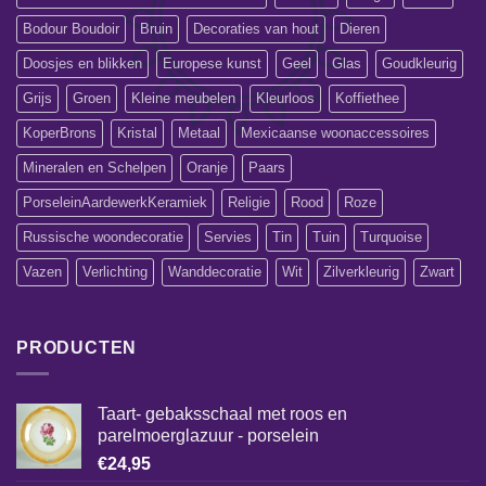
Bodour Boudoir
Bruin
Decoraties van hout
Dieren
Doosjes en blikken
Europese kunst
Geel
Glas
Goudkleurig
Grijs
Groen
Kleine meubelen
Kleurloos
Koffiethee
KoperBrons
Kristal
Metaal
Mexicaanse woonaccessoires
Mineralen en Schelpen
Oranje
Paars
PorseleinAardewerkKeramiek
Religie
Rood
Roze
Russische woondecoratie
Servies
Tin
Tuin
Turquoise
Vazen
Verlichting
Wanddecoratie
Wit
Zilverkleurig
Zwart
PRODUCTEN
Taart- gebaksschaal met roos en
parelmoerglazuur - porselein
€
24,95