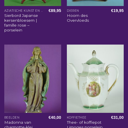
€
89,95
€
19,95
AZIATISCHE KUNST EN WOONACCESSOIRES
DIEREN
Sierbord Japanse
Hoorn des
kersenbloesem |
Overvloeds
famille rose –
porselein
€
40,00
€
31,00
BEELDEN
KOFFIETHEE
Madonna van
Thee- of koffiepot
charmotte-klei
Limoges porselein