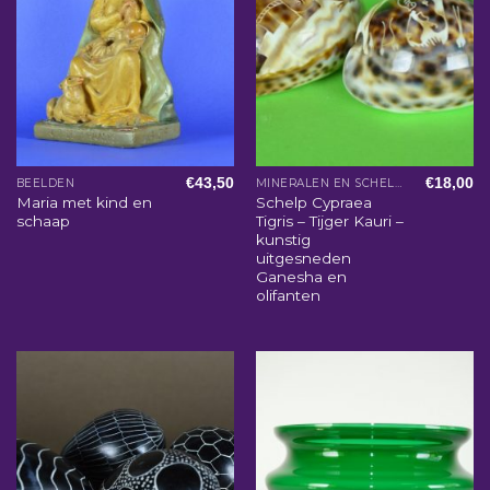
€
43,50
€
18,00
BEELDEN
MINERALEN EN SCHELPEN
Maria met kind en
Schelp Cypraea
schaap
Tigris – Tijger Kauri –
kunstig
uitgesneden
Ganesha en
olifanten