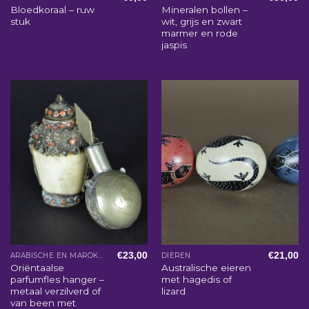
Bloedkoraal – ruw
Mineralen bollen –
stuk
wit, grijs en zwart
marmer en rode
jaspis
€
23,00
€
21,00
ARABISCHE EN MAROKKAANSE WOONACCESSOIRES
DIEREN
Oriëntaalse
Australische eieren
parfumfles hanger –
met hagedis of
metaal verzilverd of
lizard
van been met