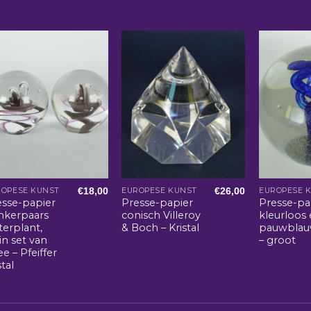
€
18,00
€
26,00
ROPESE KUNST
EUROPESE KUNST
EUROPESE 
esse-papier
Presse-papier
Presse-pa
nkerpaars
conisch Villeroy
kleurloos
terplant,
& Boch – Kristal
pauwblau
in set van
– groot
e – Pfeiffer
stal