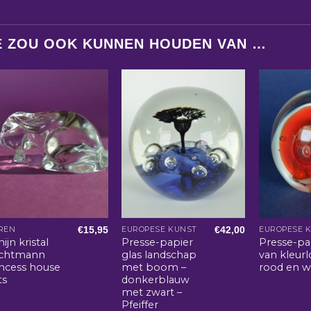
E ZOU OOK KUNNEN HOUDEN VAN …
€
15,95
€
42,00
REN
EUROPESE KUNST
EUROPESE 
ijn kristal
Presse-papier
Presse-pa
chtmann
glas landschap
van kleurl
incess house
met boom –
rood en wi
ts
donkerblauw
met zwart –
Pfeiffer