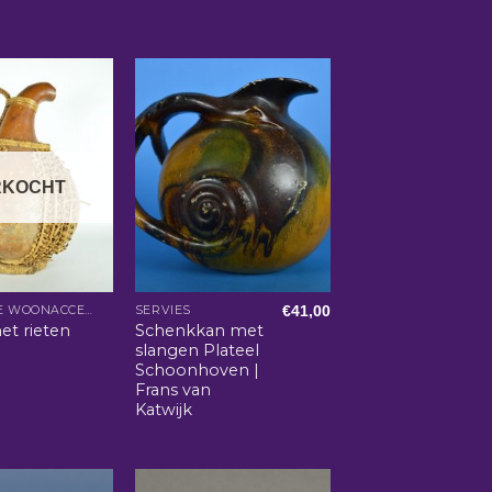
RKOCHT
€
41,00
AFRIKAANSE WOONACCESSOIRES
SERVIES
et rieten
Schenkkan met
slangen Plateel
Schoonhoven |
Frans van
Katwijk