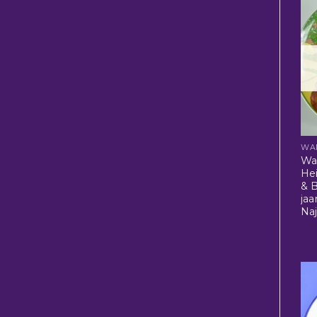
WA
Wa
Hei
& B
jaa
Naj