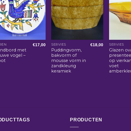
€
17,00
€
18,00
REN
SERVIES
SERVIES
ndbord met
Puddingvorm,
Glazen ov
auwe vogel –
bakvorm of
presentee
oot
mousse vorm in
op vierka
zandkleurig
voet
keramiek
amberkle
ODUCTTAGS
PRODUCTEN