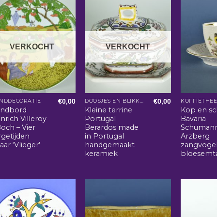
VERKOCHT
VERKOCHT
€
0,00
€
0,00
NDDECORATIE
DOOSJES EN BLIKKEN
KOFFIETHE
ndbord
Kleine terrine
Kop en sc
nrich Villeroy
Portugal
Bavaria
och – Vier
Berardos made
Schuman
rgetijden
in Portugal
Arzberg
aar ‘Vlieger’
handgemaakt
zangvoge
keramiek
bloesemt