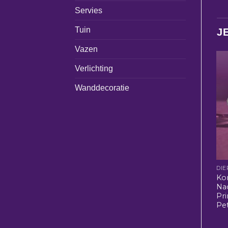
Servies
Tuin
J
Vazen
Verlichting
Wanddecoratie
DIE
Kon
Na
Pr
Pe