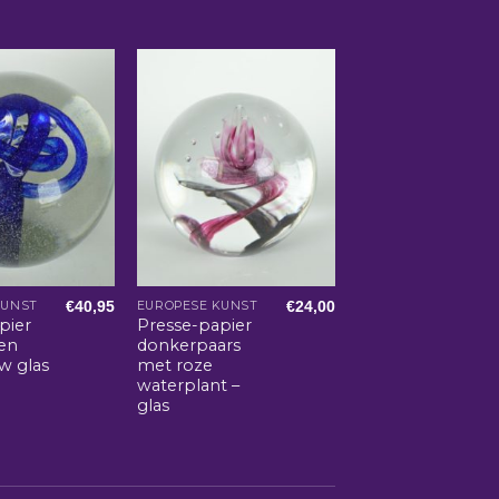
€
40,95
€
24,00
KUNST
EUROPESE KUNST
pier
Presse-papier
 en
donkerpaars
w glas
met roze
waterplant –
glas