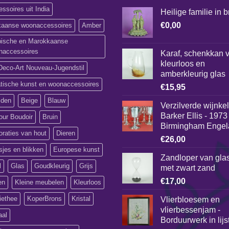
ssoires uit India
Heilige familie in 
€
0,00
ikaanse woonaccessoires
Amber
bische en Marokkaanse
naccessoires
Karaf, schenkkan 
kleurloos en
Deco-Art Nouveau-Jugendstil
amberkleurig glas
atische kunst en woonaccessoires
€
15,95
lden
Beige
Blauw
Verzilverde wijnke
Barker Ellis - 1973
our Boudoir
Bruin
Birmingham Engel
raties van hout
Dieren
€
26,00
jes en blikken
Europese kunst
Zandloper van gla
l
Glas
Goudkleurig
Grijs
met zwart zand
€
17,00
en
Kleine meubelen
Kleurloos
iethee
KoperBrons
Kristal
Vlierbloesem en
vlierbessenjam -
aal
Borduurwerk in lijs