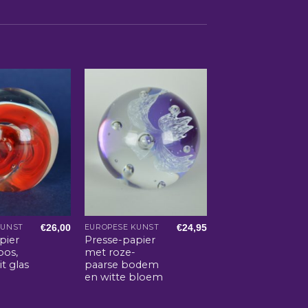
€
26,00
€
24,95
KUNST
EUROPESE KUNST
pier
Presse-papier
oos,
met roze-
t glas
paarse bodem
en witte bloem