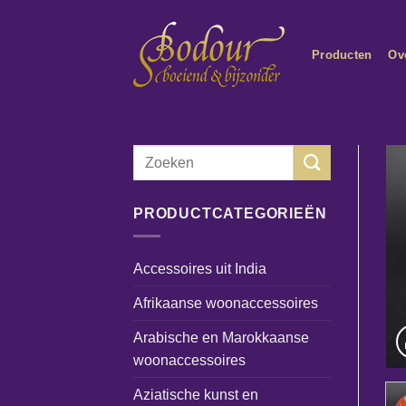
Ga
naar
Producten
Ov
inhoud
Zoeken
naar:
PRODUCTCATEGORIEËN
Accessoires uit India
Afrikaanse woonaccessoires
Arabische en Marokkaanse
woonaccessoires
Aziatische kunst en