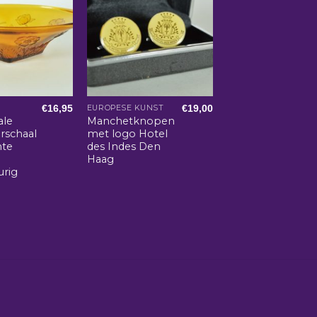
€
16,95
€
19,00
EUROPESE KUNST
ale
Manchetknopen
rschaal
met logo Hotel
nte
des Indes Den
Haag
urig