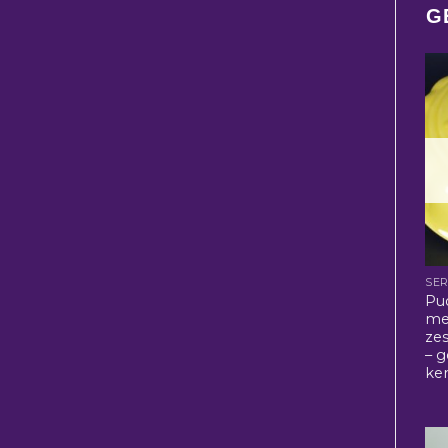
G
SER
Pu
met
zes
– g
ke