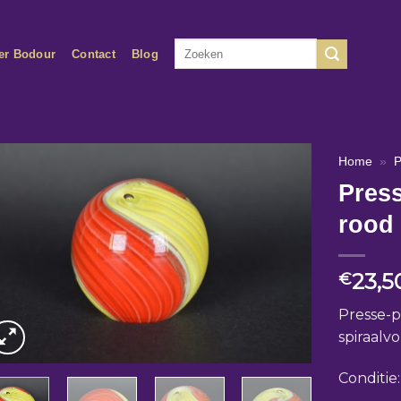
Zoeken
er Bodour
Contact
Blog
naar:
Home
»
P
Press
rood 
23,5
€
Presse-p
spiraalv
Conditie