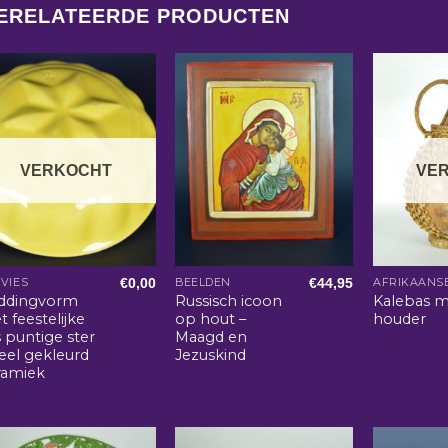
ERELATEERDE PRODUCTEN
VERKOCHT
VE
€
0,00
€
44,95
VIES
BEELDEN
ddingvorm
Russisch icoon
Kalebas m
 feestelijke
op hout –
houder
 puntige ster
Maagd en
eel gekleurd
Jezuskind
ramiek