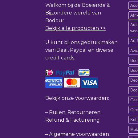
Welkom bij de Boeiende &
Acce
Bijzondere wereld van
Afr
Bodour.
Ara
Bekijk alle producten >>
woo
Art 
U kunt bij ons gebruikmaken
van iDeal, Paypal en diverse
Azi
credit cards.
Bee
Bod
Deco
Doos
Bekijk onze voorwaarden:
Gee
Gro
–
Ruilen, Retourneren,
Refund & Facturering
Koff
Met
–
Algemene voorwaarden