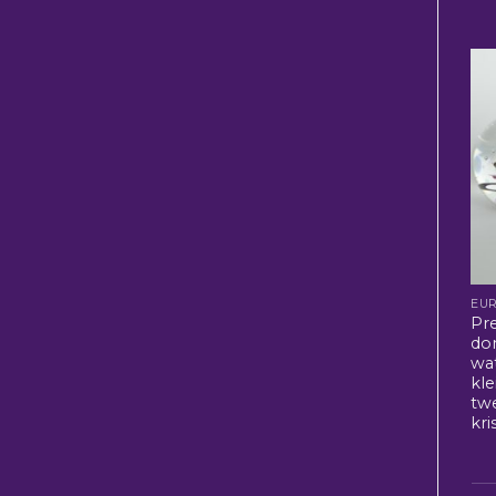
EU
Pr
do
wa
kle
twe
kri