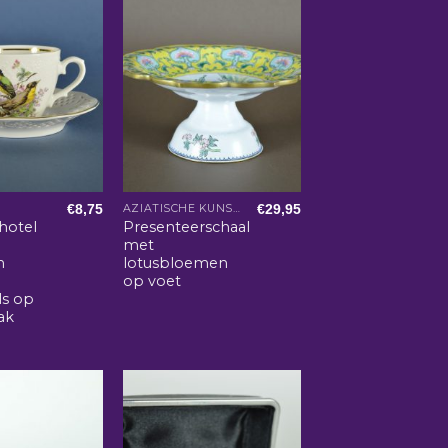
€
8,75
€
29,95
E
AZIATISCHE KUNST EN WOONACCESSOIRES
hotel
Presenteerschaal
met
n
lotusbloemen
op voet
ls op
ak