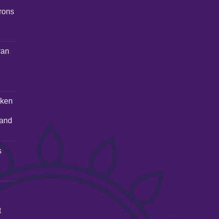
brons
van
lken
and
s
t