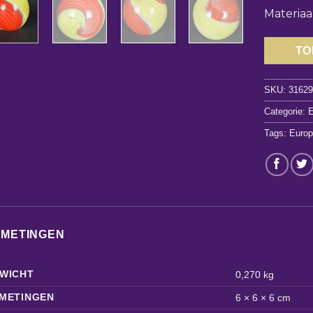
Materiaal
TO
SKU:
3162
Categorie:
E
Tags:
Europ
FMETINGEN
WICHT
0,270 kg
METINGEN
6 × 6 × 6 cm