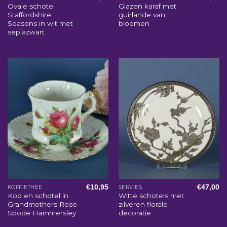
Ovale schotel
Glazen karaf met
Staffordshire
guirlande van
Seasons in wit met
bloemen
sepiazwart
€
10,95
€
47,00
KOFFIETHEE
SERVIES
Kop en schotel in
Witte schotels met
Grandmothers Rose
zilveren florale
Spode Hammersley
decoratie