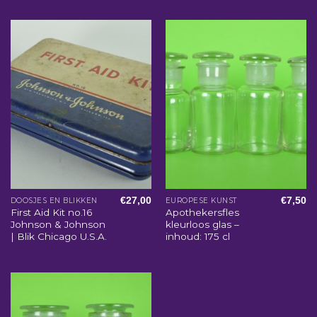
€
27,00
€
7,50
DOOSJES EN BLIKKEN
EUROPESE KUNST
First Aid Kit no.16
Apothekersfles
Johnson & Johnson
kleurloos glas –
| Blik Chicago U.S.A.
inhoud: 175 cl