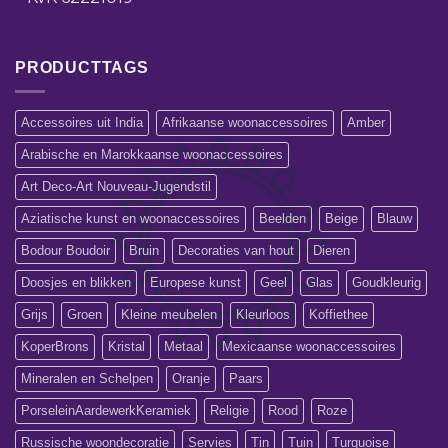
PRODUCTTAGS
Accessoires uit India
Afrikaanse woonaccessoires
Amber
Arabische en Marokkaanse woonaccessoires
Art Deco-Art Nouveau-Jugendstil
Aziatische kunst en woonaccessoires
Beelden
Beige
Blauw
Bodour Boudoir
Bruin
Decoraties van hout
Dieren
Doosjes en blikken
Europese kunst
Geel
Glas
Goudkleurig
Grijs
Groen
Kleine meubelen
Kleurloos
Koffiethee
KoperBrons
Kristal
Metaal
Mexicaanse woonaccessoires
Mineralen en Schelpen
Oranje
Paars
PorseleinAardewerkKeramiek
Religie
Rood
Roze
Russische woondecoratie
Servies
Tin
Tuin
Turquoise