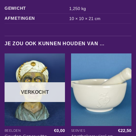
GEWICHT
1,250 kg
AFMETINGEN
10 × 10 × 21 cm
JE ZOU OOK KUNNEN HOUDEN VAN …
VERKOCHT
€
0,00
€
22,50
BEELDEN
SERVIES
Gouden Gaper witte
Apothekers vijzel en