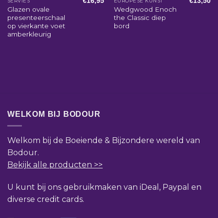
€
16,95
€
13,50
SERVIES
EUROPESE KUNST
Glazen ovale
Wedgwood Enoch
presenteerschaal
the Classic diep
op vierkante voet
bord
amberkleurig
WELKOM BIJ BODOUR
Welkom bij de Boeiende & Bijzondere wereld van
Bodour.
Bekijk alle producten >>
U kunt bij ons gebruikmaken van iDeal, Paypal en
diverse credit cards.