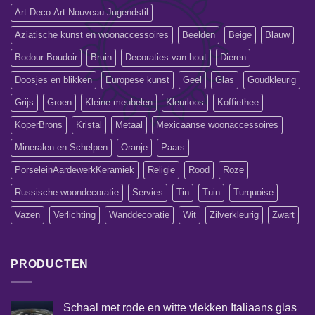
Art Deco-Art Nouveau-Jugendstil
Aziatische kunst en woonaccessoires
Beelden
Beige
Blauw
Bodour Boudoir
Bruin
Decoraties van hout
Dieren
Doosjes en blikken
Europese kunst
Geel
Glas
Goudkleurig
Grijs
Groen
Kleine meubelen
Kleurloos
Koffiethee
KoperBrons
Kristal
Metaal
Mexicaanse woonaccessoires
Mineralen en Schelpen
Oranje
Paars
PorseleinAardewerkKeramiek
Religie
Rood
Roze
Russische woondecoratie
Servies
Tin
Tuin
Turquoise
Vazen
Verlichting
Wanddecoratie
Wit
Zilverkleurig
Zwart
PRODUCTEN
Schaal met rode en witte vlekken Italiaans glas