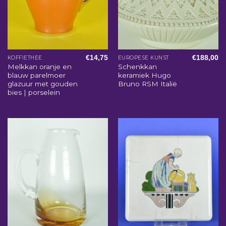
€
14,75
€
188,00
KOFFIETHEE
EUROPESE KUNST
Melkkan oranje en
Schenkkan
blauw parelmoer
keramiek Hugo
glazuur met gouden
Bruno RSM Italië
bies | porselein