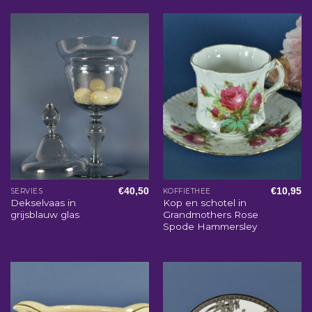
€
40,50
€
10,95
SERVIES
KOFFIETHEE
Dekselvaas in
Kop en schotel in
grijsblauw glas
Grandmothers Rose
Spode Hammersley