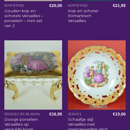
€
20,00
€
21,95
KOFFIETHEE
KOFFIETHEE
Gouden kop en
Kop en schotel
schotels Versailles –
Romantisch
porselein – mini set
Versailles
van 2
€
16,95
€
15,00
DOOSJES EN BLIKKEN
SERVIES
Doosje porselein
Schaaltje stijl
Versailles op
Versailles met
vergulde hoge
opengewerkte rand