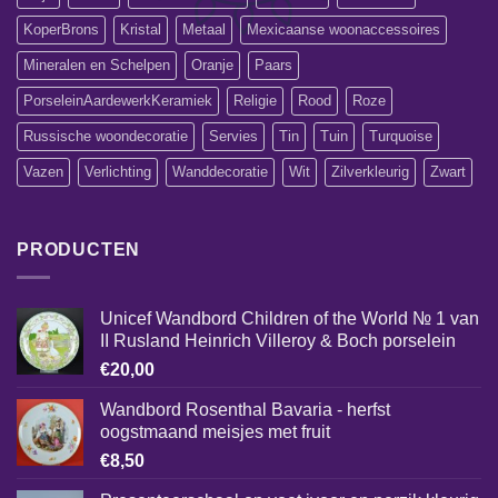
KoperBrons
Kristal
Metaal
Mexicaanse woonaccessoires
Mineralen en Schelpen
Oranje
Paars
PorseleinAardewerkKeramiek
Religie
Rood
Roze
Russische woondecoratie
Servies
Tin
Tuin
Turquoise
Vazen
Verlichting
Wanddecoratie
Wit
Zilverkleurig
Zwart
PRODUCTEN
Unicef Wandbord Children of the World № 1 van
II Rusland Heinrich Villeroy & Boch porselein
€
20,00
Wandbord Rosenthal Bavaria - herfst
oogstmaand meisjes met fruit
€
8,50