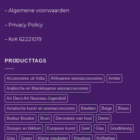
–
Algemene voorwaarden
–
Privacy Policy
–
KvK 62221019
PRODUCTTAGS
Accessoires uit India
Afrikaanse woonaccessoires
Amber
Arabische en Marokkaanse woonaccessoires
Art Deco-Art Nouveau-Jugendstil
Aziatische kunst en woonaccessoires
Beelden
Beige
Blauw
Bodour Boudoir
Bruin
Decoraties van hout
Dieren
Doosjes en blikken
Europese kunst
Geel
Glas
Goudkleurig
Grijs
Groen
Kleine meubelen
Kleurloos
Koffiethee