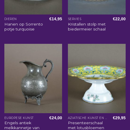
€
14,95
€
22,00
DIEREN
SERVIES
Hanen op Sorrento
Kristallen stolp met
potje turquoise
biedermeier schaal
€
24,00
€
29,95
EUROPESE KUNST
AZIATISCHE KUNST EN WOONACCESSOIRES
Engels antiek
Presenteerschaal
melkkannetje van
met lotusbloemen