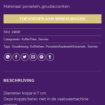
Materiaal: porselein, goudaccenten
TOEVOEGEN AAN WINKELWAGEN
SKU:
24838
Categorieën:
KoffieThee
,
Servies
Tags:
Goudkleurig
,
Koffiethee
,
PorseleinAardewerkKeramiek
,
Servies
BESCHRIJVING
Diameter kopje is 7 cm.
Deze kopjes beter niet in de vaatwasmachine
wassen.