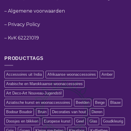
–
Algemene voorwaarden
–
Privacy Policy
–
KvK 62221019
PRODUCTTAGS
Accessoires uit India
Afrikaanse woonaccessoires
Amber
Arabische en Marokkaanse woonaccessoires
Art Deco-Art Nouveau-Jugendstil
Aziatische kunst en woonaccessoires
Beelden
Beige
Blauw
Bodour Boudoir
Bruin
Decoraties van hout
Dieren
Doosjes en blikken
Europese kunst
Geel
Glas
Goudkleurig
Grijs
Groen
Kleine meubelen
Kleurloos
Koffiethee