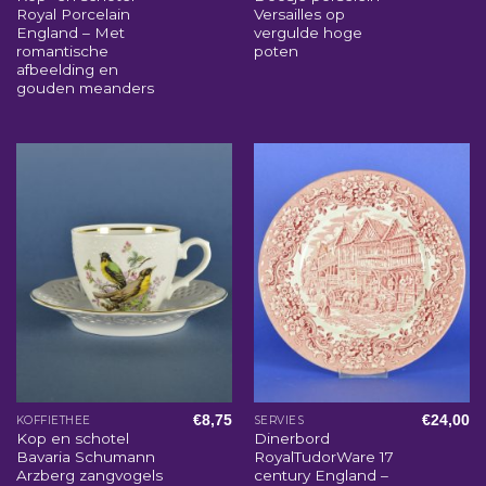
Royal Porcelain
Versailles op
England – Met
vergulde hoge
romantische
poten
afbeelding en
gouden meanders
€
8,75
€
24,00
KOFFIETHEE
SERVIES
Kop en schotel
Dinerbord
Bavaria Schumann
RoyalTudorWare 17
Arzberg zangvogels
century England –