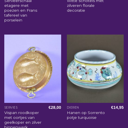
Serveerschaal
Witte schotels met
etagere met
zilveren florale
poezen en Frans
decoratie
tafereel van
porselein
€
28,00
€
14,95
SERVIES
DIEREN
Vispan roodkoper
Hanen op Sorrento
met oortjes van
potje turquoise
geelkoper en zilver
binnenwerk