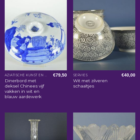
€
79,50
€
40,00
AZIATISCHE KUNST EN WOONACCESSOIRES
SERVIES
Dinerbord met
Wit met zilveren
deksel Chinees vijf
schaaltjes
vakken in wit en
blauw aardewerk