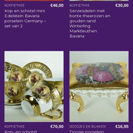
€
46,00
€
30,00
KOFFIETHEE
KOFFIETHEE
Kop en schotel mini
Serviesdelen met
Edelstein Bavaria
bonte theerozen en
porselein Germany –
gouden rand
set van 2
Winterling
Marktleuthen
Bavaria
€
70,00
€
16,95
KOFFIETHEE
DOOSJES EN BLIKKEN
Kop- en schotel
Doosje porselein