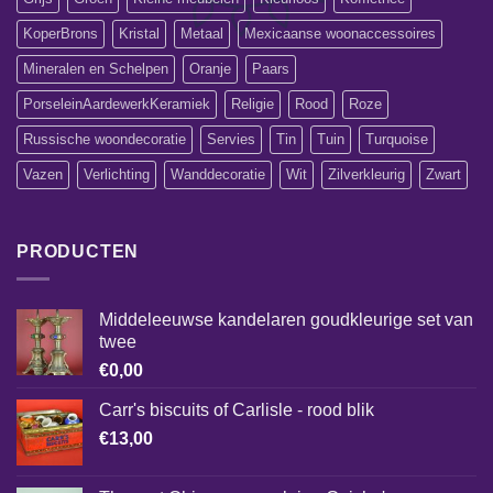
KoperBrons
Kristal
Metaal
Mexicaanse woonaccessoires
Mineralen en Schelpen
Oranje
Paars
PorseleinAardewerkKeramiek
Religie
Rood
Roze
Russische woondecoratie
Servies
Tin
Tuin
Turquoise
Vazen
Verlichting
Wanddecoratie
Wit
Zilverkleurig
Zwart
PRODUCTEN
Middeleeuwse kandelaren goudkleurige set van
twee
€
0,00
Carr's biscuits of Carlisle - rood blik
€
13,00