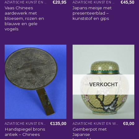
€
20,95
€
45,50
AZIATISCHE KUNST EN WOONACCESSOIRES
AZIATISCHE KUNST EN WOONACCESSOIRES
Vaas Chinees
Japans meisje met
aardewerk met
presenteerblad –
bloesem, rozen en
kunststof en gips
blauwe en gele
vogels
VERKOCHT
€
135,00
€
0,00
AZIATISCHE KUNST EN WOONACCESSOIRES
AZIATISCHE KUNST EN WOONACCESSOIRES
Handspiegel brons
Gemberpot met
antiek – Chinees
Japanse