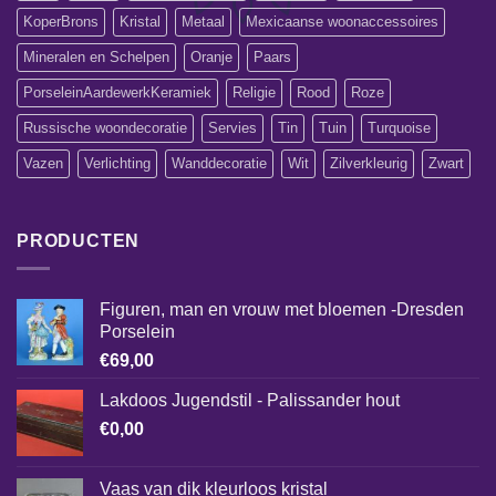
KoperBrons
Kristal
Metaal
Mexicaanse woonaccessoires
Mineralen en Schelpen
Oranje
Paars
PorseleinAardewerkKeramiek
Religie
Rood
Roze
Russische woondecoratie
Servies
Tin
Tuin
Turquoise
Vazen
Verlichting
Wanddecoratie
Wit
Zilverkleurig
Zwart
PRODUCTEN
Figuren, man en vrouw met bloemen -Dresden
Porselein
€
69,00
Lakdoos Jugendstil - Palissander hout
€
0,00
Vaas van dik kleurloos kristal