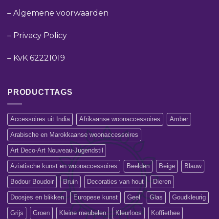
–
Algemene voorwaarden
–
Privacy Policy
–
KvK 62221019
PRODUCTTAGS
Accessoires uit India
Afrikaanse woonaccessoires
Amber
Arabische en Marokkaanse woonaccessoires
Art Deco-Art Nouveau-Jugendstil
Aziatische kunst en woonaccessoires
Beelden
Beige
Blauw
Bodour Boudoir
Bruin
Decoraties van hout
Dieren
Doosjes en blikken
Europese kunst
Geel
Glas
Goudkleurig
Grijs
Groen
Kleine meubelen
Kleurloos
Koffiethee