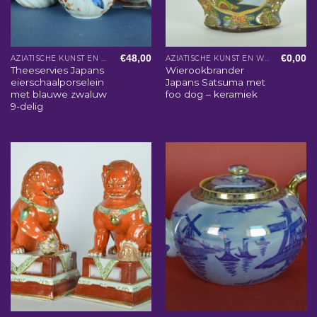
€
48,00
€
0,00
AZIATISCHE KUNST EN WOONACCESSOIRES
AZIATISCHE KUNST EN WOONACCESSOIRES
Theeservies Japans
Wierookbrander
eierschaalporselein
Japans Satsuma met
met blauwe zwaluw
foo dog – keramiek
9-delig