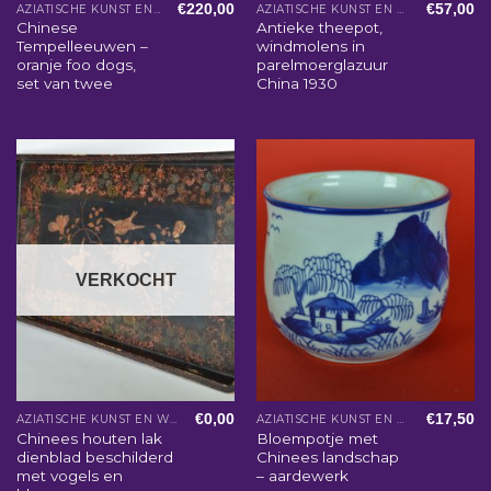
€
220,00
€
57,00
AZIATISCHE KUNST EN WOONACCESSOIRES
AZIATISCHE KUNST EN WOONACCESSOIRES
Chinese
Antieke theepot,
Tempelleeuwen –
windmolens in
oranje foo dogs,
parelmoerglazuur
set van twee
China 1930
VERKOCHT
€
0,00
€
17,50
AZIATISCHE KUNST EN WOONACCESSOIRES
AZIATISCHE KUNST EN WOONACCESSOIRES
Chinees houten lak
Bloempotje met
dienblad beschilderd
Chinees landschap
met vogels en
– aardewerk