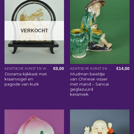
VERKOCHT
€
0,00
€
14,00
AZIATISCHE KUNST EN WOONACCESSOIRES
AZIATISCHE KUNST EN WOONACCESSOIRES
Diorama kijkkast met
Mudman beeldje
kraanvogel en
van Chinese visser
pagode van kurk
met mand – Sancai
geglazuurd
keramiek