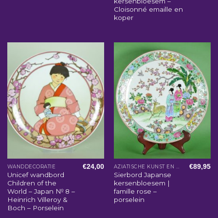
kersenbloesem –
Cloisonné emaille en
koper
€
24,00
€
89,95
WANDDECORATIE
AZIATISCHE KUNST EN WOONACCESSOIRES
Unicef wandbord
Sierbord Japanse
Children of the
kersenbloesem |
World – Japan № 8 –
famille rose –
Heinrich Villeroy &
porselein
Boch – Porselein