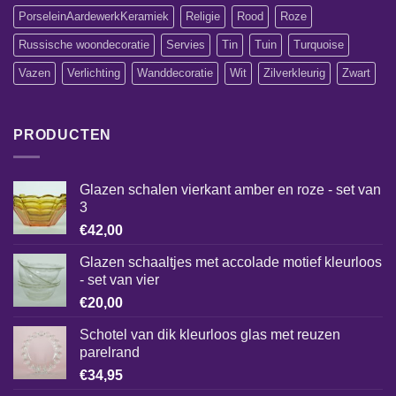
PorseleinAardewerkKeramiek
Religie
Rood
Roze
Russische woondecoratie
Servies
Tin
Tuin
Turquoise
Vazen
Verlichting
Wanddecoratie
Wit
Zilverkleurig
Zwart
PRODUCTEN
Glazen schalen vierkant amber en roze - set van
3
€
42,00
Glazen schaaltjes met accolade motief kleurloos
- set van vier
€
20,00
Schotel van dik kleurloos glas met reuzen
parelrand
€
34,95