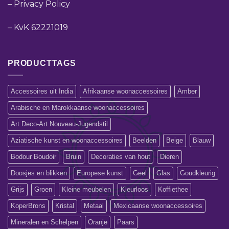
–
Privacy Policy
–
KvK 62221019
PRODUCTTAGS
Accessoires uit India
Afrikaanse woonaccessoires
Amber
Arabische en Marokkaanse woonaccessoires
Art Deco-Art Nouveau-Jugendstil
Aziatische kunst en woonaccessoires
Beelden
Beige
Blauw
Bodour Boudoir
Bruin
Decoraties van hout
Dieren
Doosjes en blikken
Europese kunst
Geel
Glas
Goudkleurig
Grijs
Groen
Kleine meubelen
Kleurloos
Koffiethee
KoperBrons
Kristal
Metaal
Mexicaanse woonaccessoires
Mineralen en Schelpen
Oranje
Paars