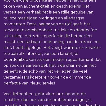
Voor de ware brocante liefhebber is het juist een
teken van authenticiteit en geschiedenis. Het
vertelt een verhaal; het is een stille getuige van
talloze maaltijden, vieringen en alledaagse
momenten. Deze ‘patina van de tijd’ geeft het
servies een onmiskenbaar rustieke en doorleefde
uitstraling. Het is de imperfectie die het perfect
maakt, een tastbare herinnering aan de reis die het
stuk heeft afgelegd. Het voegt warmte en karakter
toe aan elk interieur, van een landelijke
boerderijkeuken tot een modern appartement dat
op zoek is naar een ziel. Het is de charme van het
geleefde, de echo van het verleden die veel
verzamelaars koesteren boven de glimmende
perfectie van nieuw servies.
Veel liefhebbers gebruiken hun beboterde
schatten dan ook zonder problemen dagelijks,
waarbij ze de charme verkiezen boven de klinische