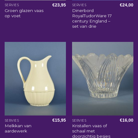
€
23,95
€
24,00
SERVIES
SERVIES
Groen glazen vaas
Dinerbord
op voet
RoyalTudorWare 17
century England –
set van drie
€
15,95
€
16,00
SERVIES
SERVIES
Melkkan van
Kristallen vaas of
aardewerk
schaal met
doorzichtig besjes