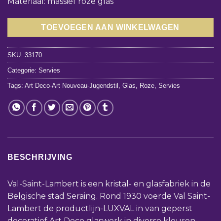
Materiaal: massief roze glas
TOEVOEGEN AAN WINKELWAGEN
SKU:
33170
Categorie:
Servies
Tags:
Art Deco-Art Nouveau-Jugendstil
,
Glas
,
Roze
,
Servies
BESCHRIJVING
Val-Saint-Lambert is een kristal- en glasfabriek in de
Belgische stad Seraing. Rond 1930 voerde Val Saint-
Lambert de productlijn-LUXVAL in van geperst
decoratief Art Deco glaswerk in diverse kleuren,