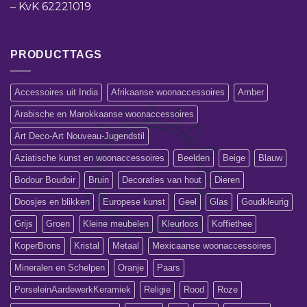
–
KvK 62221019
PRODUCTTAGS
Accessoires uit India
Afrikaanse woonaccessoires
Amber
Arabische en Marokkaanse woonaccessoires
Art Deco-Art Nouveau-Jugendstil
Aziatische kunst en woonaccessoires
Beelden
Beige
Blauw
Bodour Boudoir
Bruin
Decoraties van hout
Dieren
Doosjes en blikken
Europese kunst
Geel
Glas
Goudkleurig
Grijs
Groen
Kleine meubelen
Kleurloos
Koffiethee
KoperBrons
Kristal
Metaal
Mexicaanse woonaccessoires
Mineralen en Schelpen
Oranje
Paars
PorseleinAardewerkKeramiek
Religie
Rood
Roze