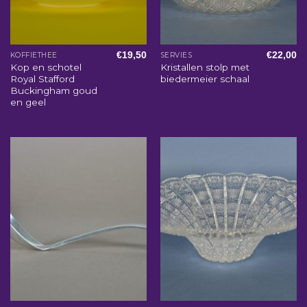
€
19,50
€
22,00
KOFFIETHEE
SERVIES
Kop en schotel
Kristallen stolp met
Royal Stafford
biedermeier schaal
Buckingham goud
en geel