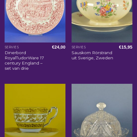
€
24,00
€
15,95
SERVIES
SERVIES
Dinerbord
Sauskom Rörstrand
RoyalTudorWare 17
uit Sverige, Zweden
century England –
set van drie