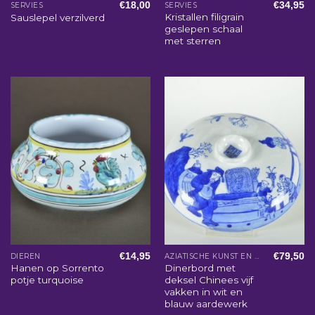
€
18,00
€
34,95
SERVIES
SERVIES
Kristallen filigrain
Sauslepel verzilverd
geslepen schaal
met sterren
€
14,95
€
79,50
DIEREN
AZIATISCHE KUNST EN WOONACCESSOIRES
Hanen op Sorrento
Dinerbord met
potje turquoise
deksel Chinees vijf
vakken in wit en
blauw aardewerk