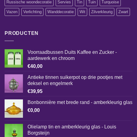
Russische woondecoratie
Servies
Tin
Tuin
Turquoise
Vazen
Verlichting
Wanddecoratie
Wit
Zilverkleurig
Zwart
PRODUCTEN
Voorraadbussen Duits Kaffee en Zucker -
aardewerk en chroom
€
40,00
Antieke tinnen suikerpot op drie pootjes met
deksel en engelmerk
€
39,95
Bonbonnière met brede rand - amberkleurig glas
€
0,00
Olielamp tin en amberkleurig glas - Louis
Borgsteijn