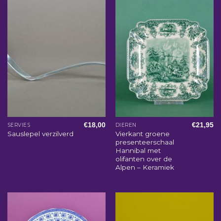
€
18,00
€
21,95
SERVIES
DIEREN
Vierkant groene
Sauslepel verzilverd
presenteerschaal
Hannibal met
olifanten over de
Alpen – Keramiek