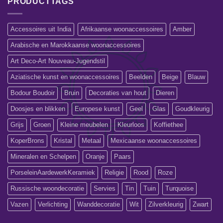
PRODUCTTAGS
Accessoires uit India
Afrikaanse woonaccessoires
Amber
Arabische en Marokkaanse woonaccessoires
Art Deco-Art Nouveau-Jugendstil
Aziatische kunst en woonaccessoires
Beelden
Beige
Blauw
Bodour Boudoir
Bruin
Decoraties van hout
Dieren
Doosjes en blikken
Europese kunst
Geel
Glas
Goudkleurig
Grijs
Groen
Kleine meubelen
Kleurloos
Koffiethee
KoperBrons
Kristal
Metaal
Mexicaanse woonaccessoires
Mineralen en Schelpen
Oranje
Paars
PorseleinAardewerkKeramiek
Religie
Rood
Roze
Russische woondecoratie
Servies
Tin
Tuin
Turquoise
Vazen
Verlichting
Wanddecoratie
Wit
Zilverkleurig
Zwart