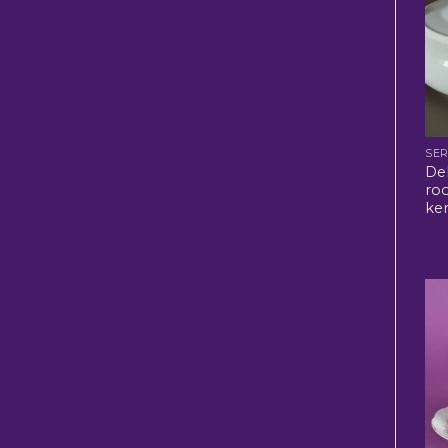
SER
De
ro
ke