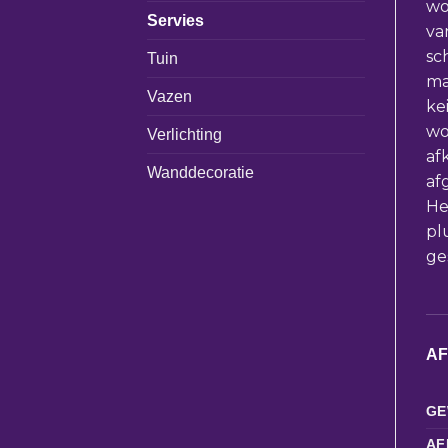
wo
Servies
va
sc
Tuin
ma
Vazen
ke
wo
Verlichting
af
Wanddecoratie
af
He
pl
ge
A
GE
AF