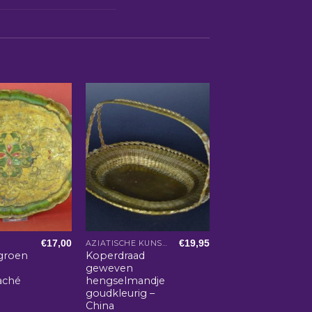
€
17,00
€
19,95
AZIATISCHE KUNST EN WOONACCESSOIRES
groen
Koperdraad
geweven
aché
hengselmandje
goudkleurig –
China