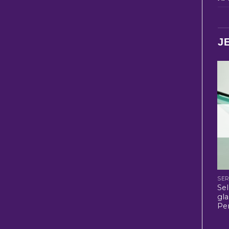
J
SER
Sel
gl
Pe