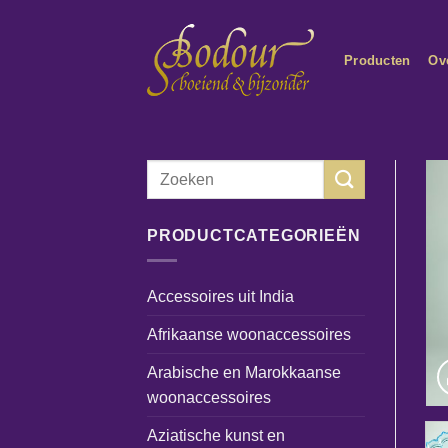
Ga
naar
Producten
Ov
inhoud
Zoeken
naar:
PRODUCTCATEGORIEËN
Accessoires uit India
Afrikaanse woonaccessoires
Arabische en Marokkaanse
woonaccessoires
Aziatische kunst en