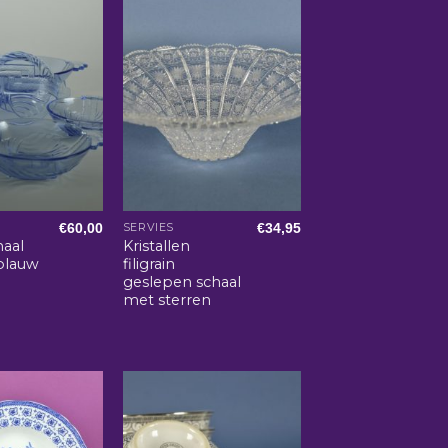
€
60,00
€
34,95
SERVIES
haal
Kristallen
blauw
filigrain
geslepen schaal
met sterren