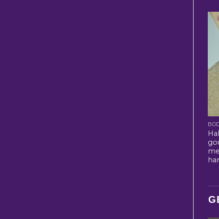
BO
Ha
go
me
ha
G