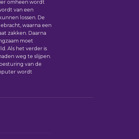
Hier omheen wordt
 wordt van een
 kunnen lossen. De
ebracht, waarna een
laat zakken. Daarna
langzaam moet
. Als het verder is
aden weg te slijpen.
 besturing van de
omputer wordt