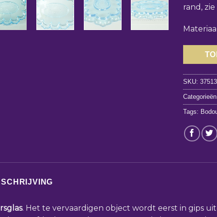
rand, zie
Materiaa
TO
SKU:
3751
Categorieë
Tags:
Bodou
SCHRIJVING
rsglas
. Het te vervaardigen object wordt eerst in gips u