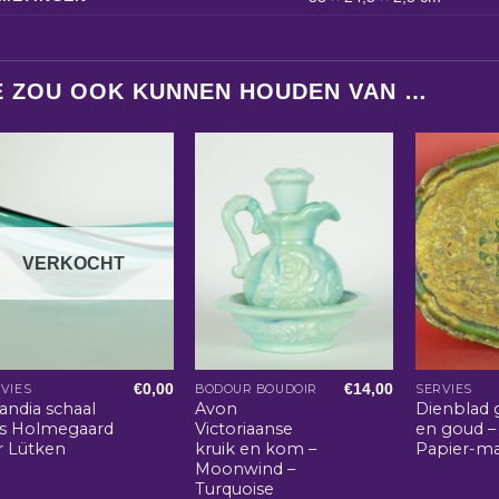
E ZOU OOK KUNNEN HOUDEN VAN …
VERKOCHT
€
0,00
€
14,00
VIES
BODOUR BOUDOIR
SERVIES
andia schaal
Avon
Dienblad 
as Holmegaard
Victoriaanse
en goud –
r Lütken
kruik en kom –
Papier-m
Moonwind –
Turquoise