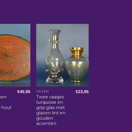
€
40,95
€
23,95
VAZEN
pen
Twee vaasjes
turquoise en
 hout
grijs glas met
glazen lint en
gouden
accenten