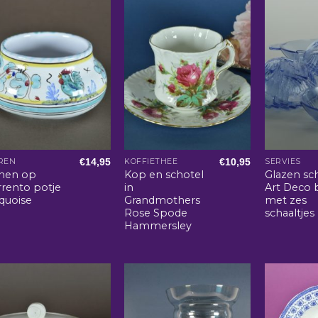
€
14,95
€
10,95
REN
KOFFIETHEE
SERVIES
nen op
Kop en schotel
Glazen sc
rrento potje
in
Art Deco 
quoise
Grandmothers
met zes
Rose Spode
schaaltjes
Hammersley