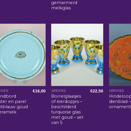
gemarmerd
melkglas
€
16,00
€
22,50
VIES
SERVIES
SERVIES
ndbord
Borrelglaasjes
Hindeloo
ter en parel
of eierdopjes –
dienblad –
chtblauw goud
beschilderd
ornament
keramiek
turquoise glas
met goud – set
van 5