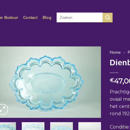
Zoeken
er Bodour
Contact
Blog
naar:
Home
»
P
Dienb
47,0
€
Prachtig
ovaal me
het cent
rond 19
Conditie: