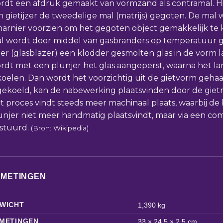
rdt een afdruk gemaakt van vormzand als contramal. 
n gietijzer de tweedelige mal (matrijs) gegoten. De mal
harnier voorzien om het gegoten object gemakkelijk te
l wordt door middel van gasbranders op temperatuur g
ier (glasblazer) een klodder gesmolten glas in de vorm 
rdt met een plunjer het glas aangeperst, waarna het 
koelen. Dan wordt het voorzichtig uit de gietvorm gehaald
gekoeld, kan de nabewerking plaatsvinden door de gietn
t proces vindt steeds meer machinaal plaats, waarbij de
unjer niet meer handmatig plaatsvindt, maar via een c
stuurd.
(Bron: Wikipedia)
FMETINGEN
WICHT
1,390 kg
METINGEN
33 × 24,5 × 2,5 cm