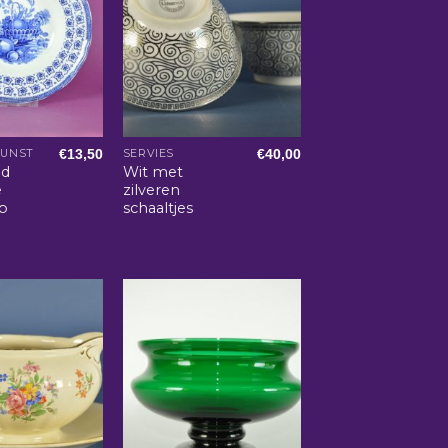
€
13,50
€
40,00
KUNST
SERVIES
d
Wit met
e
zilveren
ep
schaaltjes