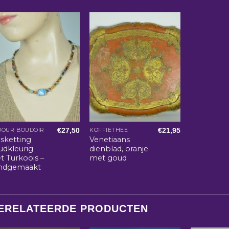
€
27,50
€
21,95
DOUR BOUDOIR
KOFFIETHEE
lsketting
Venetiaans
udkleurig
dienblad, oranje
t Turkoois –
met goud
ndgemaakt
ERELATEERDE PRODUCTEN