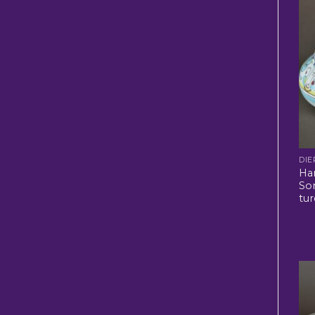
DIE
Ha
So
tur