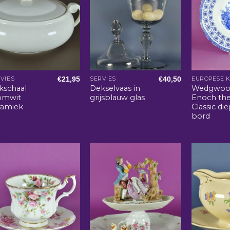
€
21,95
€
40,50
VIES
SERVIES
EUROPESE 
kschaal
Dekselvaas in
Wedgwoo
omwit
grijsblauw glas
Enoch th
ramiek
Classic di
bord