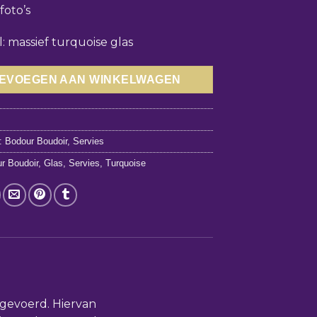
 foto’s
l: massief turquoise glas
EVOEGEN AAN WINKELWAGEN
3
n:
Bodour Boudoir
,
Servies
r Boudoir
,
Glas
,
Servies
,
Turquoise
itgevoerd. Hiervan