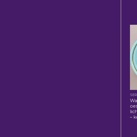
SER
Wa
oes
li
– 