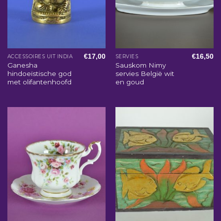
€
17,00
€
16,50
ACCESSOIRES UIT INDIA
SERVIES
Ganesha
Sauskom Nimy
hindoeïstische god
servies België wit
met olifantenhoofd
en goud