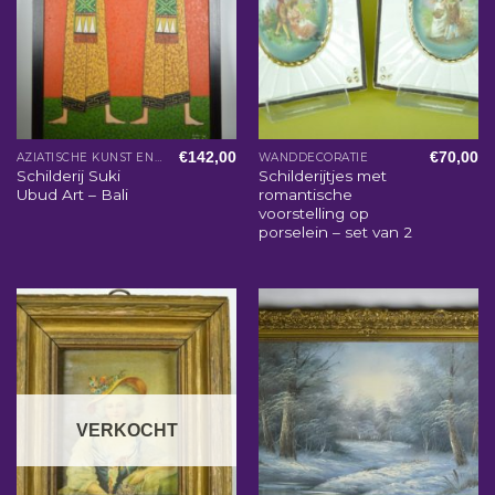
€
142,00
€
70,00
AZIATISCHE KUNST EN WOONACCESSOIRES
WANDDECORATIE
Schilderij Suki
Schilderijtjes met
Ubud Art – Bali
romantische
voorstelling op
porselein – set van 2
VERKOCHT