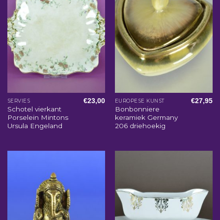
€
23,00
€
27,95
SERVIES
EUROPESE KUNST
Schotel vierkant
Bonbonniere
Porselein Mintons
keramiek Germany
Ursula Engeland
206 driehoekig