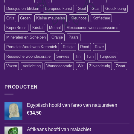
Doosjes en blikken
Europese kunst
Geel
Glas
Goudkleurig
Grijs
Groen
Kleine meubelen
Kleurloos
Koffiethee
KoperBrons
Kristal
Metaal
Mexicaanse woonaccessoires
Mineralen en Schelpen
Oranje
Paars
PorseleinAardewerkKeramiek
Religie
Rood
Roze
Russische woondecoratie
Servies
Tin
Tuin
Turquoise
Vazen
Verlichting
Wanddecoratie
Wit
Zilverkleurig
Zwart
PRODUCTEN
Egyptisch hoofd van farao van natuursteen
€
34,50
Afrikaans hoofd van malachiet