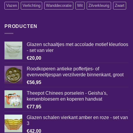
Vazen
Verlichting
Wanddecoratie
Wit
Zilverkleurig
Zwart
PRODUCTEN
Glazen schaaltjes met accolade motief kleurloos
- set van vier
€
20,00
Roodkoperen antieke poffertjes- of
evenveeltjespan verzilverde binnenkant, groot
€
56,95
Theepot Chinees porselein - Geisha's,
kersenbloesem en koperen handvat
€
77,95
Glazen schalen vierkant amber en roze - set van
3
€
42,00