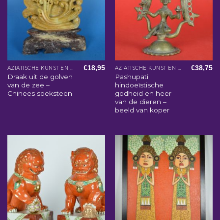
€
18,95
€
38,75
AZIATISCHE KUNST EN WOONACCESSOIRES
AZIATISCHE KUNST EN WOONACCESSOIRES
Draak uit de golven
Pashupati
van de zee –
hindoeïstische
Chinees speksteen
godheid en heer
van de dieren –
beeld van koper