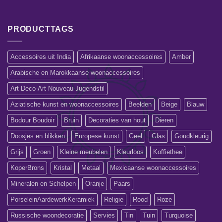
PRODUCTTAGS
Accessoires uit India
Afrikaanse woonaccessoires
Amber
Arabische en Marokkaanse woonaccessoires
Art Deco-Art Nouveau-Jugendstil
Aziatische kunst en woonaccessoires
Beelden
Beige
Blauw
Bodour Boudoir
Bruin
Decoraties van hout
Dieren
Doosjes en blikken
Europese kunst
Geel
Glas
Goudkleurig
Grijs
Groen
Kleine meubelen
Kleurloos
Koffiethee
KoperBrons
Kristal
Metaal
Mexicaanse woonaccessoires
Mineralen en Schelpen
Oranje
Paars
PorseleinAardewerkKeramiek
Religie
Rood
Roze
Russische woondecoratie
Servies
Tin
Tuin
Turquoise