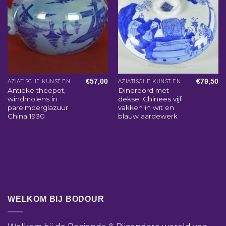
€
57,00
€
79,50
AZIATISCHE KUNST EN WOONACCESSOIRES
AZIATISCHE KUNST EN WOONACCESSOIRES
Antieke theepot,
Dinerbord met
windmolens in
deksel Chinees vijf
parelmoerglazuur
vakken in wit en
China 1930
blauw aardewerk
WELKOM BIJ BODOUR