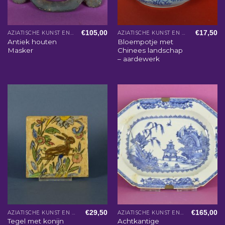
€
105,00
€
17,50
AZIATISCHE KUNST EN WOONACCESSOIRES
AZIATISCHE KUNST EN WOONACCESSOIRES
Antiek houten
Bloempotje met
Masker
Chinees landschap
– aardewerk
€
29,50
€
165,00
AZIATISCHE KUNST EN WOONACCESSOIRES
AZIATISCHE KUNST EN WOONACCESSOIRES
Tegel met konijn
Achtkantige