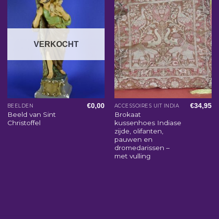
VERKOCHT
€
0,00
€
34,95
BEELDEN
ACCESSOIRES UIT INDIA
Beeld van Sint
Brokaat
Christoffel
kussenhoes Indiase
zijde, olifanten,
pauwen en
dromedarissen –
met vulling