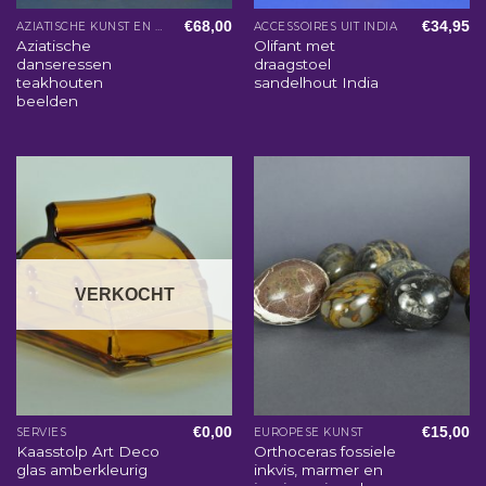
€
68,00
€
34,95
AZIATISCHE KUNST EN WOONACCESSOIRES
ACCESSOIRES UIT INDIA
Aziatische
Olifant met
danseressen
draagstoel
teakhouten
sandelhout India
beelden
VERKOCHT
€
0,00
€
15,00
SERVIES
EUROPESE KUNST
Kaasstolp Art Deco
Orthoceras fossiele
glas amberkleurig
inkvis, marmer en