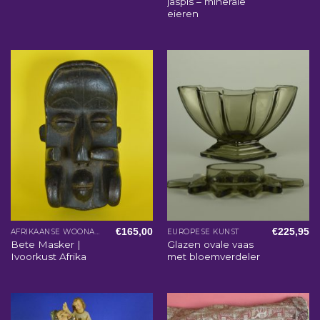
jaspis – minerale
eieren
€
165,00
€
225,95
AFRIKAANSE WOONACCESSOIRES
EUROPESE KUNST
Bete Masker |
Glazen ovale vaas
Ivoorkust Afrika
met bloemverdeler