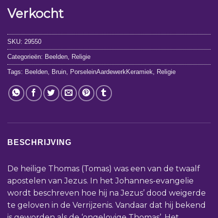
Verkocht
SKU:
29550
Categorieën:
Beelden
,
Religie
Tags:
Beelden
,
Bruin
,
PorseleinAardewerkKeramiek
,
Religie
BESCHRIJVING
De heilige Thomas (Tomas) was een van de twaalf
apostelen van Jezus. In het Johannes-evangelie
wordt beschreven hoe hij na Jezus’ dood weigerde
te geloven in de Verrijzenis. Vandaar dat hij bekend
is geworden als de ‘ongelovige Thomas’. Het