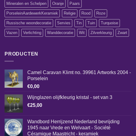
Mineralen en Schelpen
Oranje
Paars
PorseleinAardewerkKeramiek
Religie
Rood
Roze
Russische woondecoratie
Servies
Tin
Tuin
Turquoise
Vazen
Verlichting
Wanddecoratie
Wit
Zilverkleurig
Zwart
PRODUCTEN
Camel Caravan Klimt no. 39961 Artworks 2004 -
Porselein
€
0,00
Wijnglazen olijfkleurig kristal - set van 3
€
25,00
Wandbord Herrijzend Nederland bevrijding
1945 naar Vrede en Welvaart - Société
Céramique Maastricht - keramiek