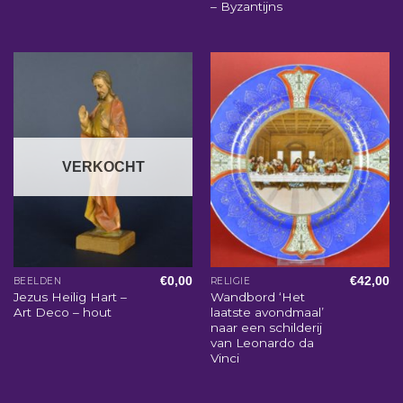
– Byzantijns
VERKOCHT
€
0,00
€
42,00
BEELDEN
RELIGIE
Jezus Heilig Hart –
Wandbord ‘Het
Art Deco – hout
laatste avondmaal’
naar een schilderij
van Leonardo da
Vinci