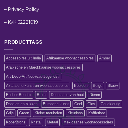
–
Privacy Policy
–
KvK 62221019
PRODUCTTAGS
Accessoires uit India
Afrikaanse woonaccessoires
Amber
Arabische en Marokkaanse woonaccessoires
Art Deco-Art Nouveau-Jugendstil
Aziatische kunst en woonaccessoires
Beelden
Beige
Blauw
Bodour Boudoir
Bruin
Decoraties van hout
Dieren
Doosjes en blikken
Europese kunst
Geel
Glas
Goudkleurig
Grijs
Groen
Kleine meubelen
Kleurloos
Koffiethee
KoperBrons
Kristal
Metaal
Mexicaanse woonaccessoires