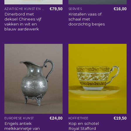
€
79,50
€
16,00
AZIATISCHE KUNST EN WOONACCESSOIRES
SERVIES
Dinerbord met
Kristallen vaas of
deksel Chinees vijf
schaal met
vakken in wit en
doorzichtig besjes
blauw aardewerk
€
24,00
€
19,50
EUROPESE KUNST
KOFFIETHEE
Engels antiek
Kop en schotel
melkkannetje van
Royal Stafford