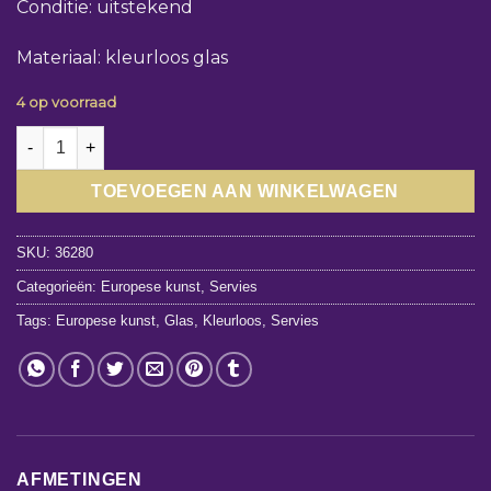
Conditie: uitstekend
Materiaal: kleurloos glas
4 op voorraad
Apothekersfles kleurloos glas - inhoud: 175 cl aantal
TOEVOEGEN AAN WINKELWAGEN
SKU:
36280
Categorieën:
Europese kunst
,
Servies
Tags:
Europese kunst
,
Glas
,
Kleurloos
,
Servies
AFMETINGEN