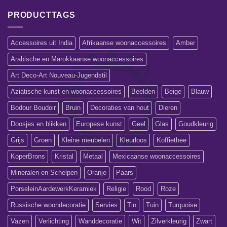
PRODUCTTAGS
Accessoires uit India
Afrikaanse woonaccessoires
Amber
Arabische en Marokkaanse woonaccessoires
Art Deco-Art Nouveau-Jugendstil
Aziatische kunst en woonaccessoires
Beelden
Beige
Blauw
Bodour Boudoir
Bruin
Decoraties van hout
Dieren
Doosjes en blikken
Europese kunst
Geel
Glas
Goudkleurig
Grijs
Groen
Kleine meubelen
Kleurloos
Koffiethee
KoperBrons
Kristal
Metaal
Mexicaanse woonaccessoires
Mineralen en Schelpen
Oranje
Paars
PorseleinAardewerkKeramiek
Religie
Rood
Roze
Russische woondecoratie
Servies
Tin
Tuin
Turquoise
Vazen
Verlichting
Wanddecoratie
Wit
Zilverkleurig
Zwart