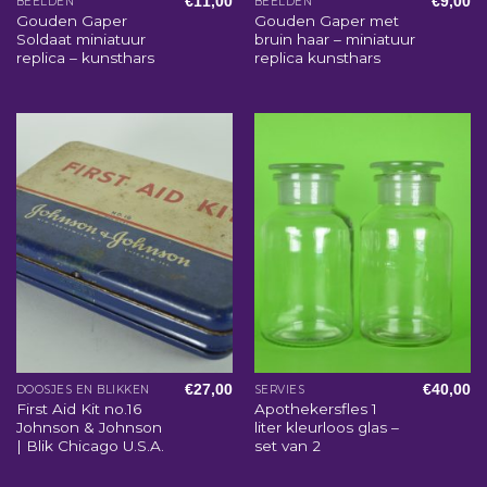
€
11,00
€
9,00
BEELDEN
BEELDEN
Gouden Gaper
Gouden Gaper met
Soldaat miniatuur
bruin haar – miniatuur
replica – kunsthars
replica kunsthars
€
27,00
€
40,00
DOOSJES EN BLIKKEN
SERVIES
First Aid Kit no.16
Apothekersfles 1
Johnson & Johnson
liter kleurloos glas –
| Blik Chicago U.S.A.
set van 2