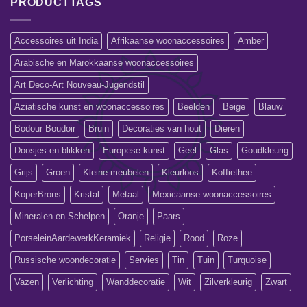
PRODUCTTAGS
Accessoires uit India
Afrikaanse woonaccessoires
Amber
Arabische en Marokkaanse woonaccessoires
Art Deco-Art Nouveau-Jugendstil
Aziatische kunst en woonaccessoires
Beelden
Beige
Blauw
Bodour Boudoir
Bruin
Decoraties van hout
Dieren
Doosjes en blikken
Europese kunst
Geel
Glas
Goudkleurig
Grijs
Groen
Kleine meubelen
Kleurloos
Koffiethee
KoperBrons
Kristal
Metaal
Mexicaanse woonaccessoires
Mineralen en Schelpen
Oranje
Paars
PorseleinAardewerkKeramiek
Religie
Rood
Roze
Russische woondecoratie
Servies
Tin
Tuin
Turquoise
Vazen
Verlichting
Wanddecoratie
Wit
Zilverkleurig
Zwart