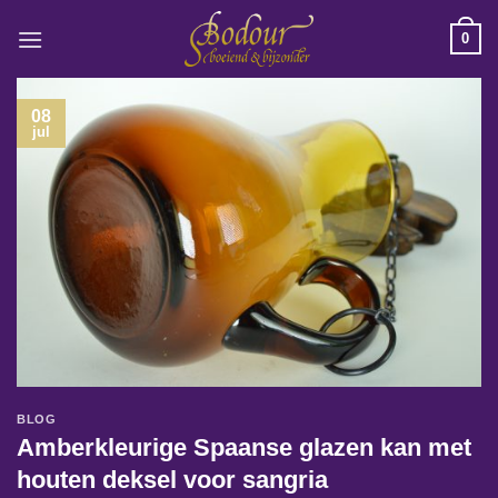
Ga
0
naar
inhoud
08
jul
BLOG
Amberkleurige Spaanse glazen kan met
houten deksel voor sangria