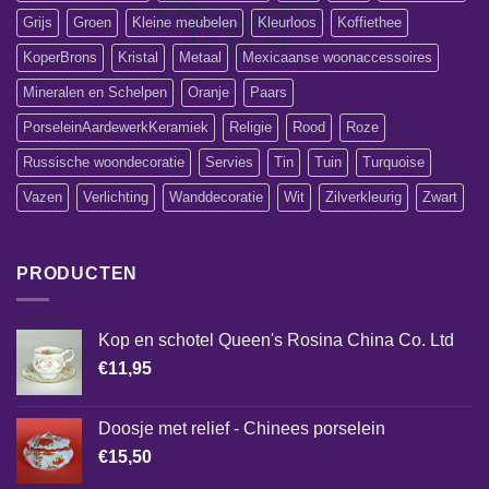
Grijs
Groen
Kleine meubelen
Kleurloos
Koffiethee
KoperBrons
Kristal
Metaal
Mexicaanse woonaccessoires
Mineralen en Schelpen
Oranje
Paars
PorseleinAardewerkKeramiek
Religie
Rood
Roze
Russische woondecoratie
Servies
Tin
Tuin
Turquoise
Vazen
Verlichting
Wanddecoratie
Wit
Zilverkleurig
Zwart
PRODUCTEN
Kop en schotel Queen's Rosina China Co. Ltd
€
11,95
Doosje met relief - Chinees porselein
€
15,50