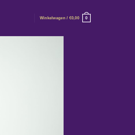
0
Winkelwagen /
€
0,00