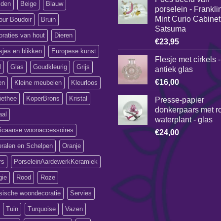
lden
Beige
Blauw
porselein - Frankli
Mint Curio Cabinet
our Boudoir
Bruin
Satsuma
raties van hout
Dieren
€
23,95
jes en blikken
Europese kunst
Flesje met cirkels -
l
Glas
Goudkleurig
Grijs
antiek glas
€
16,00
en
Kleine meubelen
Kleurloos
iethee
KoperBrons
Kristal
Presse-papier
donkerpaars met r
aal
waterplant - glas
icaanse woonaccessoires
€
24,00
eralen en Schelpen
Oranje
rs
PorseleinAardewerkKeramiek
gie
Rood
Roze
sische woondecoratie
Servies
Tuin
Turquoise
Vazen