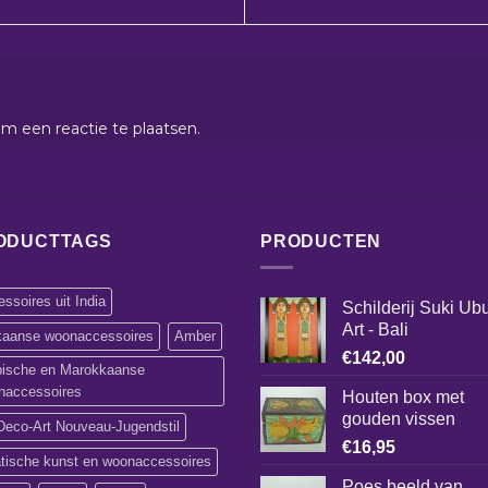
m een reactie te plaatsen.
ODUCTTAGS
PRODUCTEN
ssoires uit India
Schilderij Suki Ub
Art - Bali
ikaanse woonaccessoires
Amber
€
142,00
bische en Marokkaanse
naccessoires
Houten box met
gouden vissen
Deco-Art Nouveau-Jugendstil
€
16,95
atische kunst en woonaccessoires
Poes beeld van