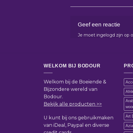
Geef een reactie
Je moet
ingelogd zijn op
o
WELKOM BIJ BODOUR
PR
Welkom bij de Boeiende &
Acce
Bijzondere wereld van
Afr
Bodour.
Ara
Bekijk alle producten >>
woo
Art 
U kunt bij ons gebruikmaken
van iDeal, Paypal en diverse
Azi
credit cards.