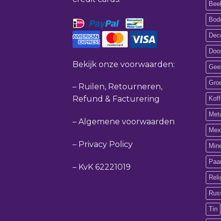
Bee
Bod
Deco
Doos
Bekijk onze voorwaarden:
Gee
Gro
–
Ruilen, Retourneren,
Refund & Facturering
Koff
Met
–
Algemene voorwaarden
Mex
–
Privacy Policy
Min
Paa
–
KvK 62221019
Reli
Rus
Tin