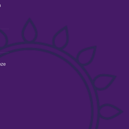
n
oze