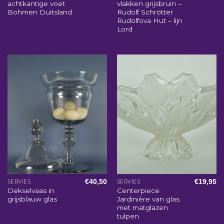
achtkantige voet
vlakken grijsbruin –
Bohmen Duitsland
Rudolf Schrötter
Rudolfova Hut – lijn
Lord
€
40,50
€
19,95
SERVIES
SERVIES
Dekselvaas in
Centerpiece
grijsblauw glas
Jardinière van glas
met matglazen
tulpen