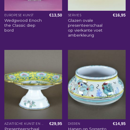
€
13,50
€
16,95
EUROPESE KUNST
SERVIES
Wedgwood Enoch
Glazen ovale
the Classic diep
presenteerschaal
bord
op vierkante voet
amberkleurig
€
29,95
€
14,95
AZIATISCHE KUNST EN WOONACCESSOIRES
DIEREN
Presenteerschaal
Hanen op Sorrento