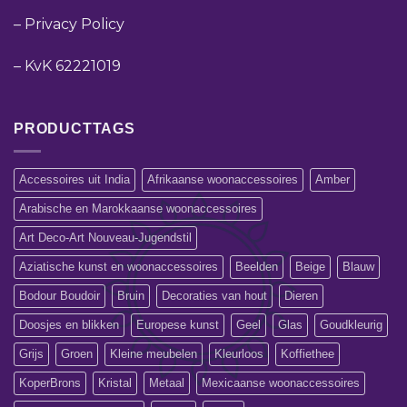
–
Privacy Policy
–
KvK 62221019
PRODUCTTAGS
Accessoires uit India
Afrikaanse woonaccessoires
Amber
Arabische en Marokkaanse woonaccessoires
Art Deco-Art Nouveau-Jugendstil
Aziatische kunst en woonaccessoires
Beelden
Beige
Blauw
Bodour Boudoir
Bruin
Decoraties van hout
Dieren
Doosjes en blikken
Europese kunst
Geel
Glas
Goudkleurig
Grijs
Groen
Kleine meubelen
Kleurloos
Koffiethee
KoperBrons
Kristal
Metaal
Mexicaanse woonaccessoires