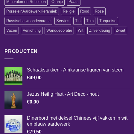
Mineralen en Schelpen
Oranje
Paars
PorseleinAardewerkKeramiek
Religie
Rood
Roze
Russische woondecoratie
Servies
Tin
Tuin
Turquoise
Vazen
Verlichting
Wanddecoratie
Wit
Zilverkleurig
Zwart
PRODUCTEN
Schaakstukken - Afrikaanse figuren van steen
€
49,00
Jezus Heilig Hart - Art Deco - hout
€
0,00
Dinerbord met deksel Chinees vijf vakken in wit
en blauw aardewerk
€
79,50