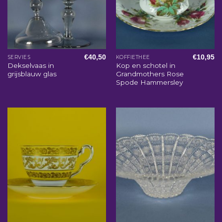
€
40,50
€
10,95
SERVIES
KOFFIETHEE
Dekselvaas in
Kop en schotel in
grijsblauw glas
Grandmothers Rose
Spode Hammersley