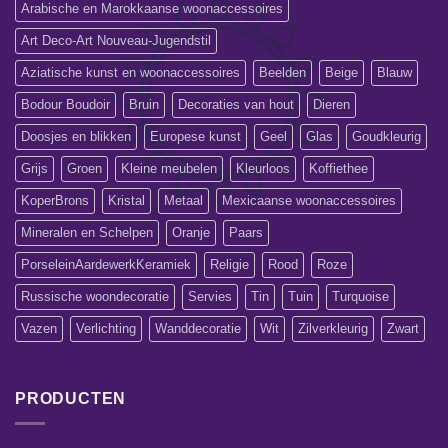
Arabische en Marokkaanse woonaccessoires
Art Deco-Art Nouveau-Jugendstil
Aziatische kunst en woonaccessoires
Beelden
Beige
Blauw
Bodour Boudoir
Bruin
Decoraties van hout
Dieren
Doosjes en blikken
Europese kunst
Geel
Glas
Goudkleurig
Grijs
Groen
Kleine meubelen
Kleurloos
Koffiethee
KoperBrons
Kristal
Metaal
Mexicaanse woonaccessoires
Mineralen en Schelpen
Oranje
Paars
PorseleinAardewerkKeramiek
Religie
Rood
Roze
Russische woondecoratie
Servies
Tin
Tuin
Turquoise
Vazen
Verlichting
Wanddecoratie
Wit
Zilverkleurig
Zwart
PRODUCTEN