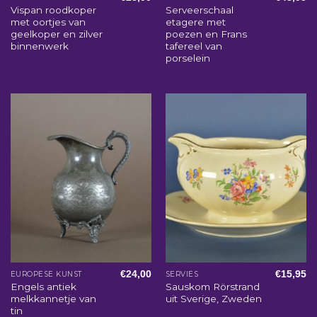
Vispan roodkoper
Serveerschaal
met oortjes van
etagere met
geelkoper en zilver
poezen en Frans
binnenwerk
tafereel van
porselein
€
24,00
€
15,95
EUROPESE KUNST
SERVIES
Engels antiek
Sauskom Rörstrand
melkkannetje van
uit Sverige, Zweden
tin