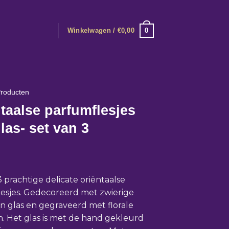
0
Winkelwagen /
€
0,00
roducten
taalse parfumflesjes
las- set van 3
3 prachtige delicate oriëntaalse
esjes. Gedecoreerd met zwierige
an glas en gegraveerd met florale
. Het glas is met de hand gekleurd