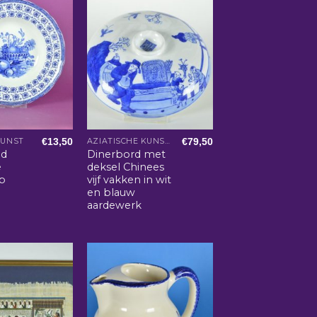
€
13,50
€
79,50
KUNST
AZIATISCHE KUNST EN WOONACCESSOIRES
d
Dinerbord met
e
deksel Chinees
ep
vijf vakken in wit
en blauw
aardewerk