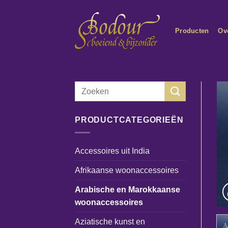
Ga
naar
Producten
Ov
inhoud
Zoeken
naar:
PRODUCTCATEGORIEËN
Accessoires uit India
Afrikaanse woonaccessoires
Arabische en Marokkaanse
woonaccessoires
Aziatische kunst en