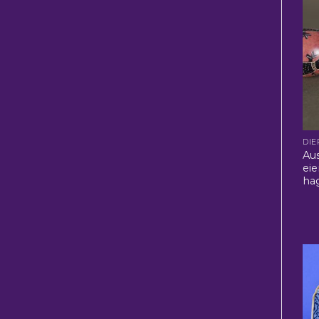
DIE
Aus
ei
hag