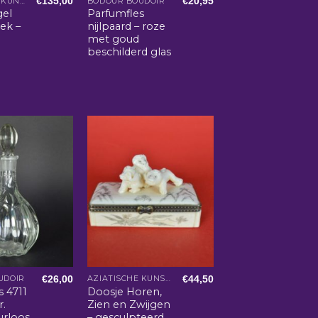
€
135,00
€
20,95
AZIATISCHE KUNST EN WOONACCESSOIRES
BODOUR BOUDOIR
gel
Parfumfles
ek –
nijlpaard – roze
met goud
beschilderd glas
€
26,00
€
44,50
UDOIR
AZIATISCHE KUNST EN WOONACCESSOIRES
s 4711
Doosje Horen,
r.
Zien en Zwijgen
urloos
– gesculpteerd