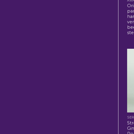
Ori
pa
ha
ver
be
ste
SER
Str
Gin
Por