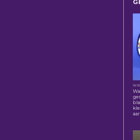
G
WA
Wa
ges
bl
kle
aa