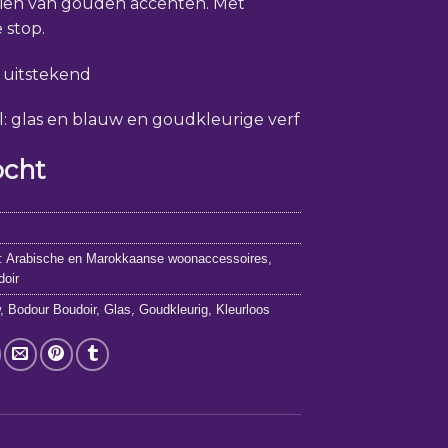
zien van gouden accenten. Met
 stop.
: uitstekend
l: glas en blauw en goudkleurige verf
ocht
5
:
Arabische en Marokkaanse woonaccessoires
,
doir
w
,
Bodour Boudoir
,
Glas
,
Goudkleurig
,
Kleurloos