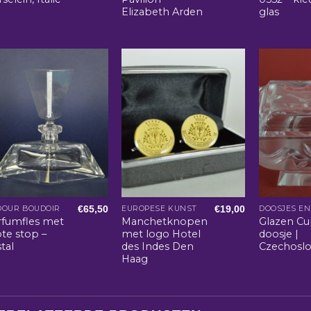
Elizabeth Arden
glas
€
65,50
€
19,00
DOUR BOUDOIR
EUROPESE KUNST
rfumfles met
Manchetknopen
Glazen Cu
te stop –
met logo Hotel
doosje |
stal
des Indes Den
Czechoslo
Haag