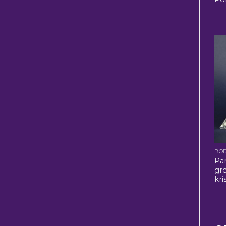
BO
Pa
gro
kri