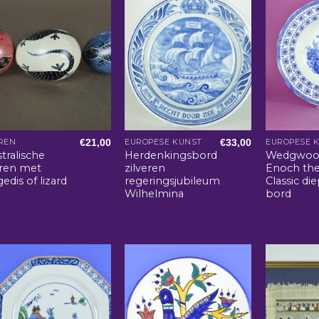
€
21,00
€
33,00
REN
EUROPESE KUNST
EUROPESE 
tralische
Herdenkingsbord
Wedgwoo
eren met
zilveren
Enoch th
edis of lizard
regeringsjubileum
Classic di
Wilhelmina
bord