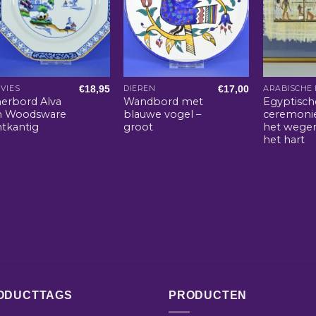
€
18,95
€
17,00
VIES
DIEREN
nerbord Alva
Wandbord met
Egyptisch
n Woodsware
blauwe vogel –
ceremoni
htkantig
groot
het wege
het hart
ODUCTTAGS
PRODUCTEN