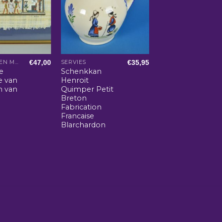
€
47,00
€
35,95
ARABISCHE EN MAROKKAANSE WOONACCESSOIRES
SERVIES
e
Schenkkan
e van
Henroit
n van
Quimper Petit
Breton
Fabrication
Francaise
Blarchardon