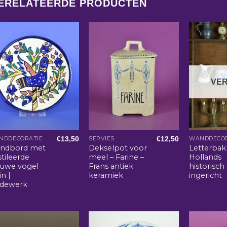
ERELATEERDE PRODUCTEN
VE
€
13,50
€
12,50
NDDECORATIE
SERVIES
WANDDECOR
ndbord met
Dekselpot voor
Letterbak
tileerde
meel – Farine –
Hollands
auwe vogel
Frans antiek
historisch
in |
keramiek
ingericht
rdewerk