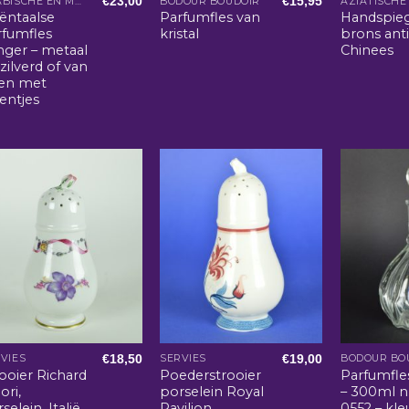
€
23,00
€
15,95
ARABISCHE EN MAROKKAANSE WOONACCESSOIRES
BODOUR BOUDOIR
ëntaalse
Parfumfles van
Handspie
rfumfles
kristal
brons anti
nger – metaal
Chinees
zilverd of van
en met
entjes
€
18,50
€
19,00
VIES
SERVIES
BODOUR BO
ooier Richard
Poederstrooier
Parfumfle
ori,
porselein Royal
– 300ml n
selein, Italië
Pavilion
0552 – kle