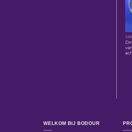
SER
Di
va
ac
WELKOM BIJ BODOUR
PR