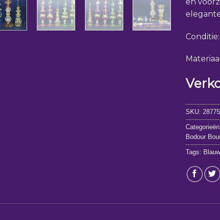
en voor
elegante
Conditie
Materiaa
Verk
SKU:
2877
Categorieën
Bodour Bou
Tags:
Blau