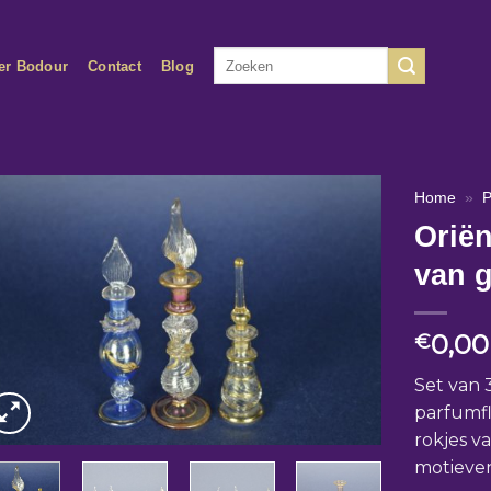
Zoeken
er Bodour
Contact
Blog
naar:
Home
»
P
Oriën
van g
0,00
€
Set van 
parfumfl
rokjes v
motieven