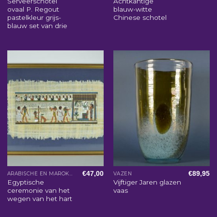
Serveerschotel
Achtkantige
ovaal P. Regout
blauw-witte
pastelkleur grijs-
Chinese schotel
blauw set van drie
€
47,00
€
89,95
ARABISCHE EN MAROKKAANSE WOONACCESSOIRES
VAZEN
Egyptische
Vijftiger Jaren glazen
ceremonie van het
vaas
wegen van het hart