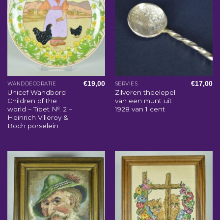
€
19,00
€
17,00
WANDDECORATIE
SERVIES
Unicef Wandbord
Zilveren theelepel
Children of the
van een munt uit
world – Tibet №. 2 –
1928 van 1 cent
Heinrich Villeroy &
Boch porselein