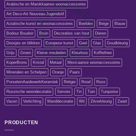
Arabische en Marokkaanse woonaccessoires
Art Deco-Art Nouveau-Jugendstil
Aziatische kunst en woonaccessoires
Beelden
Beige
Blauw
Bodour Boudoir
Bruin
Decoraties van hout
Dieren
Doosjes en blikken
Europese kunst
Geel
Glas
Goudkleurig
Grijs
Groen
Kleine meubelen
Kleurloos
Koffiethee
KoperBrons
Kristal
Metaal
Mexicaanse woonaccessoires
Mineralen en Schelpen
Oranje
Paars
PorseleinAardewerkKeramiek
Religie
Rood
Roze
Russische woondecoratie
Servies
Tin
Tuin
Turquoise
Vazen
Verlichting
Wanddecoratie
Wit
Zilverkleurig
Zwart
PRODUCTEN