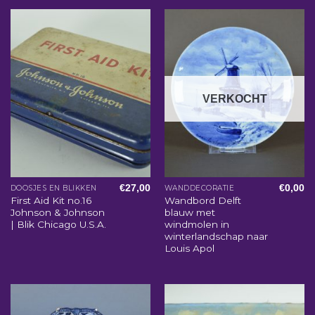
VERKOCHT
€
27,00
€
0,00
DOOSJES EN BLIKKEN
WANDDECORATIE
First Aid Kit no.16
Wandbord Delft
Johnson & Johnson
blauw met
| Blik Chicago U.S.A.
windmolen in
winterlandschap naar
Louis Apol