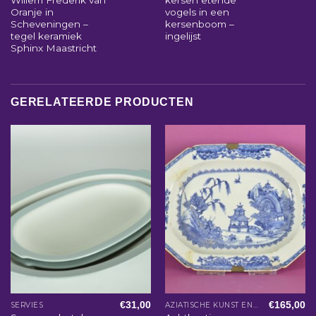
Willem Frederik van
kersen etende
Oranje in
vogels in een
Scheveningen –
kersenboom –
tegel keramiek
ingelijst
Sphinx Maastricht
GERELATEERDE PRODUCTEN
€
31,00
€
165,00
SERVIES
AZIATISCHE KUNST EN WOONACCESSOIRES