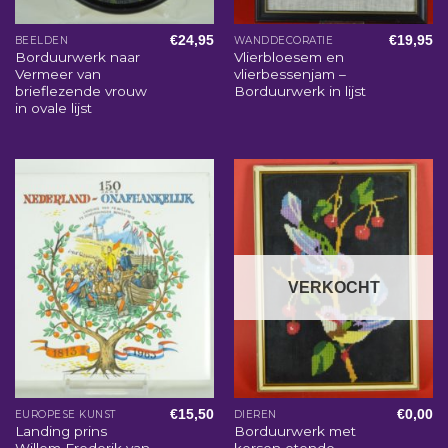
€
24,95
€
19,95
BEELDEN
WANDDECORATIE
Borduurwerk naar
Vlierbloesem en
Vermeer van
vlierbessenjam –
brieflezende vrouw
Borduurwerk in lijst
in ovale lijst
VERKOCHT
€
15,50
€
0,00
EUROPESE KUNST
DIEREN
Landing prins
Borduurwerk met