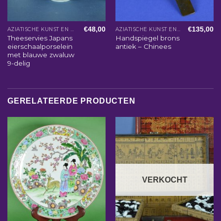
€
48,00
€
135,00
AZIATISCHE KUNST EN WOONACCESSOIRES
AZIATISCHE KUNST EN WOONACCESSOIRES
Theeservies Japans
Handspiegel brons
eierschaalporselein
antiek – Chinees
met blauwe zwaluw
9-delig
GERELATEERDE PRODUCTEN
VERKOCHT