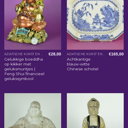
€
28,00
€
165,00
AZIATISCHE KUNST EN WOONACCESSOIRES
AZIATISCHE KUNST EN WOONACCESSOIRES
Gelukkige boeddha
Achtkantige
op kikker met
blauw-witte
geluksmuntjes |
Chinese schotel
Feng Shui financieel
gelukssymbool