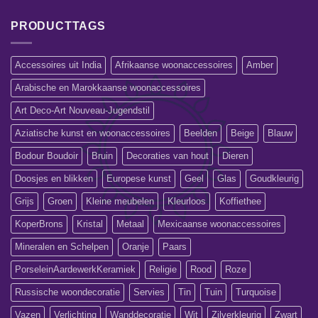
PRODUCTTAGS
Accessoires uit India
Afrikaanse woonaccessoires
Amber
Arabische en Marokkaanse woonaccessoires
Art Deco-Art Nouveau-Jugendstil
Aziatische kunst en woonaccessoires
Beelden
Beige
Blauw
Bodour Boudoir
Bruin
Decoraties van hout
Dieren
Doosjes en blikken
Europese kunst
Geel
Glas
Goudkleurig
Grijs
Groen
Kleine meubelen
Kleurloos
Koffiethee
KoperBrons
Kristal
Metaal
Mexicaanse woonaccessoires
Mineralen en Schelpen
Oranje
Paars
PorseleinAardewerkKeramiek
Religie
Rood
Roze
Russische woondecoratie
Servies
Tin
Tuin
Turquoise
Vazen
Verlichting
Wanddecoratie
Wit
Zilverkleurig
Zwart