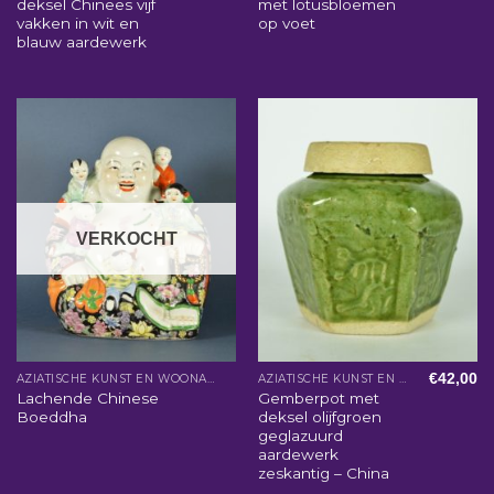
deksel Chinees vijf
met lotusbloemen
vakken in wit en
op voet
blauw aardewerk
VERKOCHT
€
42,00
AZIATISCHE KUNST EN WOONACCESSOIRES
AZIATISCHE KUNST EN WOONACCESSOIRES
Lachende Chinese
Gemberpot met
Boeddha
deksel olijfgroen
geglazuurd
aardewerk
zeskantig – China