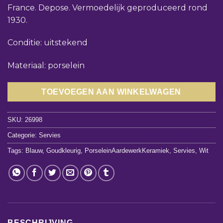
France. Depose. Vermoedelijk geproduceerd rond
1930.
Conditie: uitstekend
Materiaal: porselein
TOEVOEGEN AAN WINKELWAGEN
SKU:
26998
Categorie:
Servies
Tags:
Blauw
,
Goudkleurig
,
PorseleinAardewerkKeramiek
,
Servies
,
Wit
BESCHRIJVING