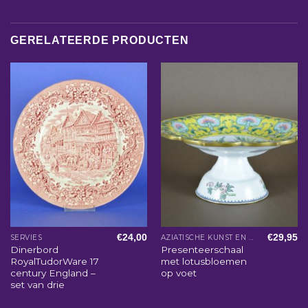
GERELATEERDE PRODUCTEN
€
24,00
€
29,95
SERVIES
AZIATISCHE KUNST EN WOONACCESSOIRES
Dinerbord
Presenteerschaal
RoyalTudorWare 17
met lotusbloemen
century England –
op voet
set van drie