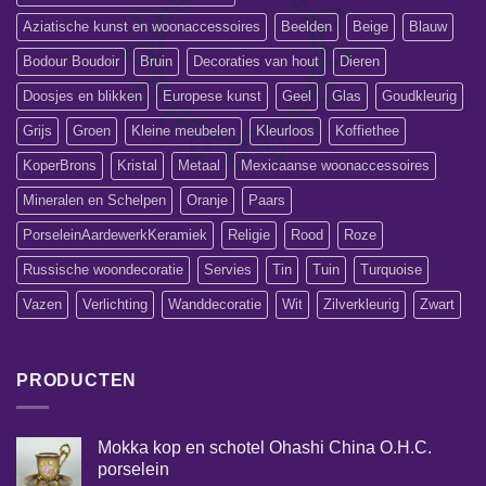
Aziatische kunst en woonaccessoires
Beelden
Beige
Blauw
Bodour Boudoir
Bruin
Decoraties van hout
Dieren
Doosjes en blikken
Europese kunst
Geel
Glas
Goudkleurig
Grijs
Groen
Kleine meubelen
Kleurloos
Koffiethee
KoperBrons
Kristal
Metaal
Mexicaanse woonaccessoires
Mineralen en Schelpen
Oranje
Paars
PorseleinAardewerkKeramiek
Religie
Rood
Roze
Russische woondecoratie
Servies
Tin
Tuin
Turquoise
Vazen
Verlichting
Wanddecoratie
Wit
Zilverkleurig
Zwart
PRODUCTEN
Mokka kop en schotel Ohashi China O.H.C.
porselein