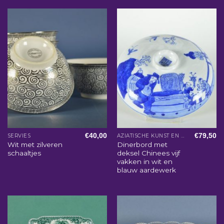
€
40,00
€
79,50
SERVIES
AZIATISCHE KUNST EN WOONACCESSOIRES
Wit met zilveren
Dinerbord met
schaaltjes
deksel Chinees vijf
vakken in wit en
blauw aardewerk