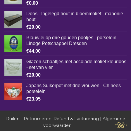
€
0,00
Doos - Ingelegd hout in bloemmotief - mahonie
hout
€
29,00
Blauw ei op drie gouden pootjes - porselein
Linoge Potschappel Dresden
€
44,00
Glazen schaaltjes met accolade motief kleurloos
- set van vier
€
20,00
Japans Suikerpot met drie vrouwen - Chinees
porselein
€
23,95
Ruilen - Retourneren, Refund & Facturering
|
Algemene
voorwaarden