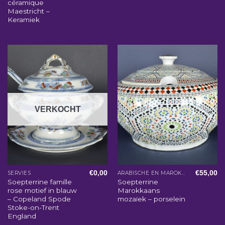
céramique
Maestricht –
Keramiek
VERKOCHT
€
0,00
€
55,00
SERVIES
ARABISCHE EN MAROKKAANSE WOONACCESSOIRES
Soepterrine famille
Soepterrine
rose motief in blauw
Marokkaans
– Copeland Spode
mozaïek – porselein
Stoke-on-Trent
England