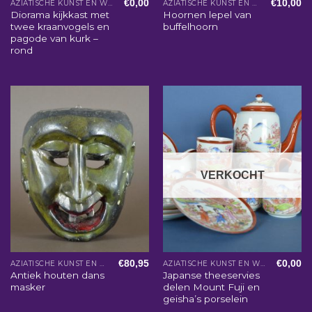
€
0,00
€
10,00
AZIATISCHE KUNST EN WOONACCESSOIRES
AZIATISCHE KUNST EN WOONACCESSOIRES
Diorama kijkkast met
Hoornen lepel van
twee kraanvogels en
buffelhoorn
pagode van kurk –
rond
VERKOCHT
€
80,95
€
0,00
AZIATISCHE KUNST EN WOONACCESSOIRES
AZIATISCHE KUNST EN WOONACCESSOIRES
Antiek houten dans
Japanse theeservies
masker
delen Mount Fuji en
geisha’s porselein