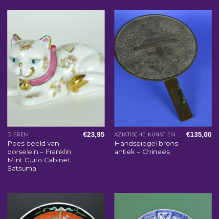
€
23,95
€
135,00
DIEREN
AZIATISCHE KUNST EN WOONACCESSOIRES
Poes beeld van
Handspiegel brons
porselein – Franklin
antiek – Chinees
Mint Curio Cabinet
Satsuma