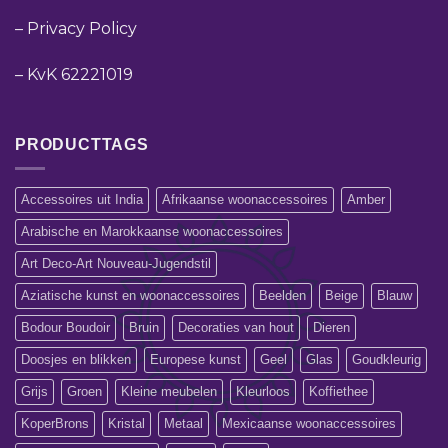
–
Privacy Policy
–
KvK 62221019
PRODUCTTAGS
Accessoires uit India
Afrikaanse woonaccessoires
Amber
Arabische en Marokkaanse woonaccessoires
Art Deco-Art Nouveau-Jugendstil
Aziatische kunst en woonaccessoires
Beelden
Beige
Blauw
Bodour Boudoir
Bruin
Decoraties van hout
Dieren
Doosjes en blikken
Europese kunst
Geel
Glas
Goudkleurig
Grijs
Groen
Kleine meubelen
Kleurloos
Koffiethee
KoperBrons
Kristal
Metaal
Mexicaanse woonaccessoires