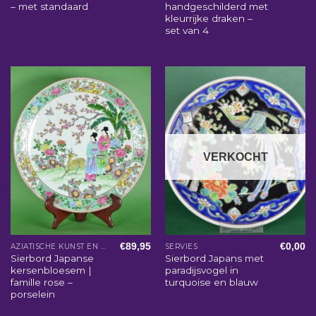
– met standaard
handgeschilderd met
kleurrijke draken –
set van 4
VERKOCHT
€
89,95
€
0,00
AZIATISCHE KUNST EN WOONACCESSOIRES
SERVIES
Sierbord Japanse
Sierbord Japans met
kersenbloesem |
paradijsvogel in
famille rose –
turquoise en blauw
porselein