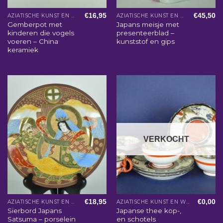
€
16,95
€
45,50
AZIATISCHE KUNST EN WOONACCESSOIRES
AZIATISCHE KUNST EN WOONACCESSOIRES
Gemberpot met
Japans meisje met
kinderen die vogels
presenteerblad –
voeren – China
kunststof en gips
keramiek
VERKOCHT
€
18,95
€
0,00
AZIATISCHE KUNST EN WOONACCESSOIRES
AZIATISCHE KUNST EN WOONACCESSOIRES
Sierbord Japans
Japanse thee kop-,
Satsuma – porselein
en schotels