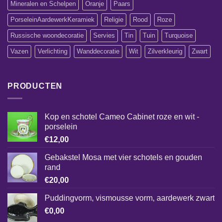
Mineralen en Schelpen
Oranje
Paars
PorseleinAardewerkKeramiek
Religie
Rood
Roze
Russische woondecoratie
Servies
Tin
Tuin
Turquoise
Vazen
Verlichting
Wanddecoratie
Wit
Zilverkleurig
Zwart
PRODUCTEN
Kop en schotel Cameo Cabinet roze en wit -
porselein
€
12,00
Gebakstel Mosa met vier schotels en gouden
rand
€
20,00
Puddingvorm, vismousse vorm, aardewerk zwart
€
0,00