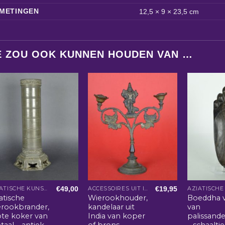
METINGEN
12,5 × 9 × 23,5 cm
E ZOU OOK KUNNEN HOUDEN VAN …
€
49,00
€
19,95
AZIATISCHE KUNST EN WOONACCESSOIRES
ACCESSOIRES UIT INDIA
atische
Wierookhouder,
Boeddha 
erookbrander,
kandelaar uit
van
ote koker van
India van koper
palissand
aal – antiek
of brons
– schaaltje