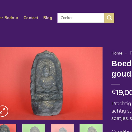
Zoeken
er Bodour
Contact
Blog
naar:
Home
»
P
Boed
goud
19,0
€
Prachtig
achtig s
spatjes, 
Conditie