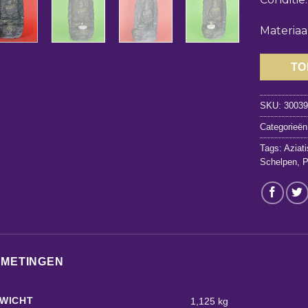
Materiaa
TO
SKU:
3003
Categorieën
Tags:
Aziat
Schelpen
,
P
FMETINGEN
WICHT
1,125 kg