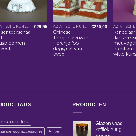
€
29,95
€
220,00
AZIATISCHE KUNST EN WOONACCESSOIRES
AZIATISCHE KUNST EN WOONACCESSOIRES
esenteerschaal
Chinese
Kandelaar 
t
Tempelleeuwen
danseress
tusbloemen
– oranje foo
met vogel
 voet
dogs, set van
hond en s
twee
witte kun
ODUCTTAGS
PRODUCTEN
ssoires uit India
Glazen vaas
koffiekleurig
ikaanse woonaccessoires
Amber