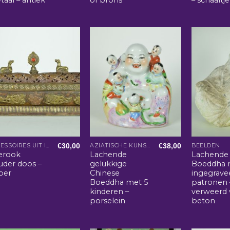
€
30,00
€
38,00
ACCESSOIRES UIT INDIA
AZIATISCHE KUNST EN WOONACCESSOIRES
BEELDEN
erook
Lachende
Lachende
uder doos –
gelukkige
Boeddha 
per
Chinese
ingegrave
Boeddha met 5
patronen 
kinderen –
verweerd 
porselein
beton