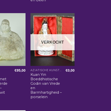
VERKOCHT
€
95,00
€
0,00
AZIATISCHE KUNST EN WOONACCESSOIRES
Kuan Yin
met
Boeddhistische
erde
Godin van Vrede
–
en
wit
Barmhartigheid –
porselein