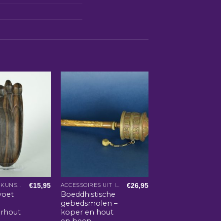
€
15,95
€
26,95
AZIATISCHE KUNST EN WOONACCESSOIRES
ACCESSOIRES UIT INDIA
voet
Boeddhistische
gebedsmolen –
erhout
koper en hout
en been