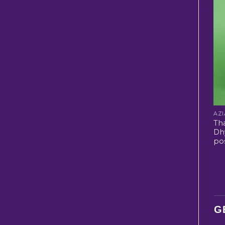
Th
Dh
po
G