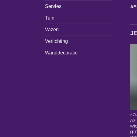
Servies
AF
Tuin
Vazen
J
Verlichting
Wanddecoratie
Azi
wi
gr
met