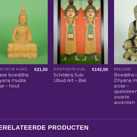
€
21,50
€
142,00
AZIATISCHE KUNST EN WOONACCESSOIRES
AZIATISCHE KUNST EN WOONACCESSOIRES
BEELDEN
aise boeddha
Schilderij Suki
Boeddha i
yana mudra
Ubud Art – Bali
Dhyana m
se – hout
pose –
spekstee
zwarte
accenten
ERELATEERDE PRODUCTEN