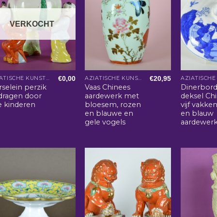
VERKOCHT
€
0,00
€
20,95
AZIATISCHE KUNST EN WOONACCESSOIRES
AZIATISCHE KUNST EN WOONACCESSOIRES
selein perzik
Vaas Chinees
Dinerbor
dragen door
aardewerk met
deksel Ch
e kinderen
bloesem, rozen
vijf vakken
en blauwe en
en blauw
gele vogels
aardewer