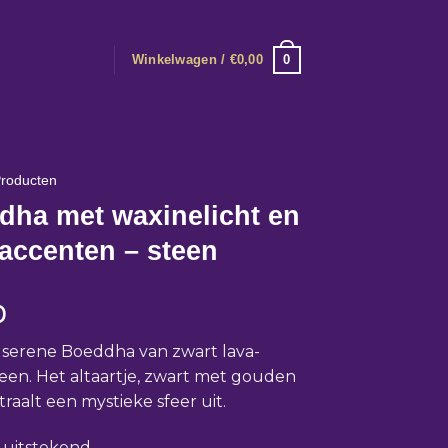
0
Winkelwagen /
€
0,00
roducten
dha met waxinelicht en
accenten – steen
0
 serene Boeddha van zwart lava-
teen. Het altaartje, zwart met gouden
straalt een mystieke sfeer uit.
: uitstekend