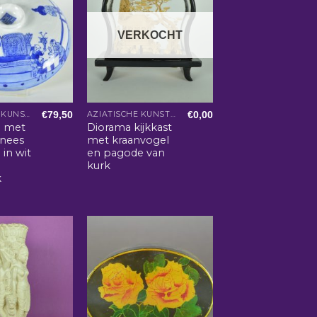
VERKOCHT
€
79,50
€
0,00
AZIATISCHE KUNST EN WOONACCESSOIRES
AZIATISCHE KUNST EN WOONACCESSOIRES
d met
Diorama kijkkast
inees
met kraanvogel
 in wit
en pagode van
kurk
k