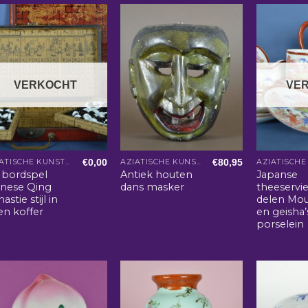
VERKOCHT
VE
€
0,00
€
80,95
AZIATISCHE KUNST EN WOONACCESSOIRES
AZIATISCHE KUNST EN WOONACCESSOIRES
 bordspel
Antiek houten
Japanse
inese Qing
dans masker
theeservi
astie stijl in
delen Mou
en koffer
en geisha’
porselein