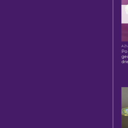
Por
ge
dri