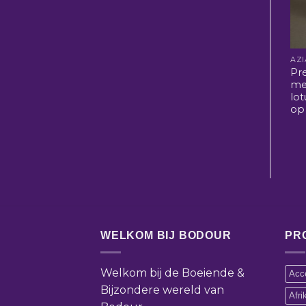
Pr
me
lo
op
WELKOM BIJ BODOUR
PR
Welkom bij de Boeiende &
Acce
Bijzondere wereld van
Afr