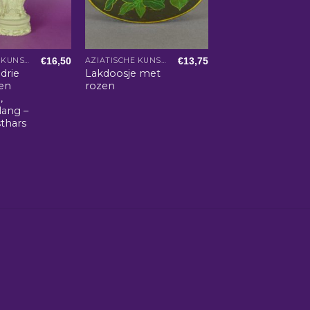
€
16,50
€
13,75
AZIATISCHE KUNST EN WOONACCESSOIRES
AZIATISCHE KUNST EN WOONACCESSOIRES
drie
Lakdoosje met
en
rozen
,
lang –
sthars