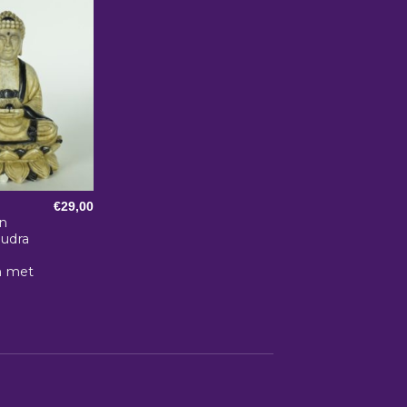
€
29,00
n
udra
n met