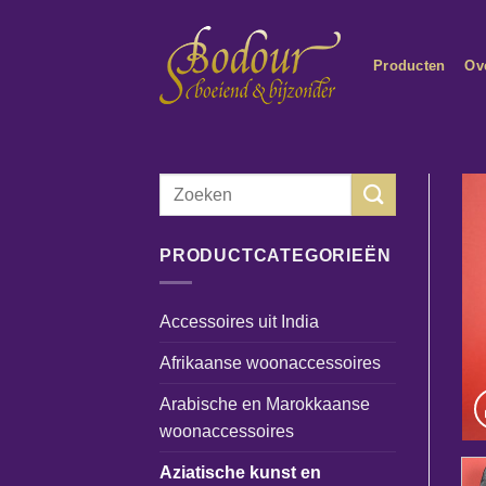
Ga
naar
Producten
Ov
inhoud
Zoeken
naar:
PRODUCTCATEGORIEËN
Accessoires uit India
Afrikaanse woonaccessoires
Arabische en Marokkaanse
woonaccessoires
Aziatische kunst en