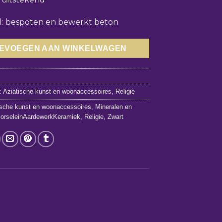
l: bespoten en bewerkt beton
EVOEGEN AAN WINKELWAGEN
9
:
Aziatische kunst en woonaccessoires
,
Religie
ische kunst en woonaccessoires
,
Mineralen en
orseleinAardewerkKeramiek
,
Religie
,
Zwart