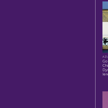
Go
Ch
Dyn
ler