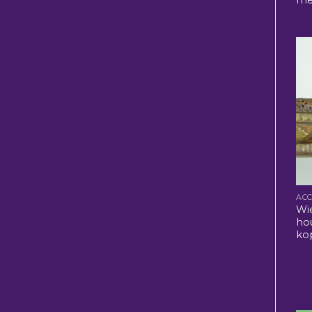
Wi
ho
ko