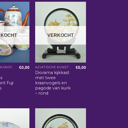
RKOCHT
VERKOCHT
€
0,00
€
0,00
AZIATISCHE KUNST EN WOONACCESSOIRES
AZIATISCHE KUNST EN WOONACCESSOIRES
Diorama kijkkast
es
met twee
nt Fuji
kraanvogels en
s
pagode van kurk
– rond