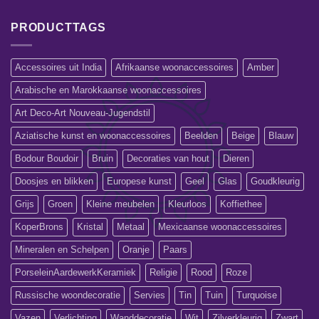
PRODUCTTAGS
Accessoires uit India
Afrikaanse woonaccessoires
Amber
Arabische en Marokkaanse woonaccessoires
Art Deco-Art Nouveau-Jugendstil
Aziatische kunst en woonaccessoires
Beelden
Beige
Blauw
Bodour Boudoir
Bruin
Decoraties van hout
Dieren
Doosjes en blikken
Europese kunst
Geel
Glas
Goudkleurig
Grijs
Groen
Kleine meubelen
Kleurloos
Koffiethee
KoperBrons
Kristal
Metaal
Mexicaanse woonaccessoires
Mineralen en Schelpen
Oranje
Paars
PorseleinAardewerkKeramiek
Religie
Rood
Roze
Russische woondecoratie
Servies
Tin
Tuin
Turquoise
Vazen
Verlichting
Wanddecoratie
Wit
Zilverkleurig
Zwart