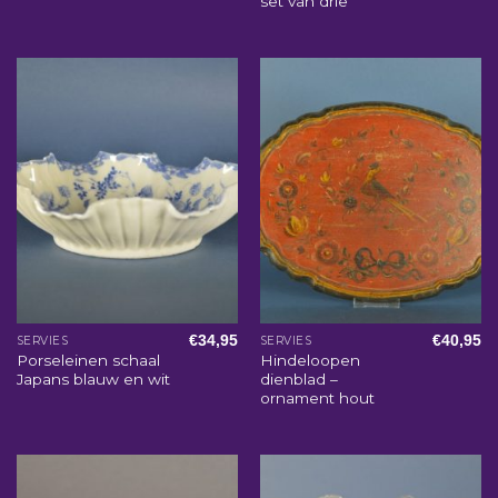
set van drie
€
34,95
€
40,95
SERVIES
SERVIES
Porseleinen schaal
Hindeloopen
Japans blauw en wit
dienblad –
ornament hout