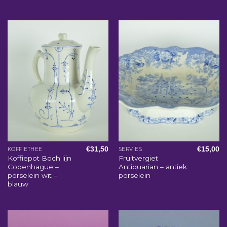
€
31,50
€
15,00
KOFFIETHEE
SERVIES
Koffiepot Boch lijn
Fruitvergiet
Copenhague –
Antiquarian – antiek
porselein wit –
porselein
blauw