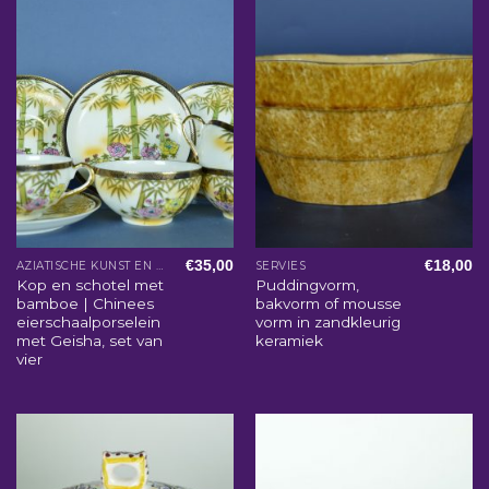
€
35,00
€
18,00
AZIATISCHE KUNST EN WOONACCESSOIRES
SERVIES
Kop en schotel met
Puddingvorm,
bamboe | Chinees
bakvorm of mousse
eierschaalporselein
vorm in zandkleurig
met Geisha, set van
keramiek
vier