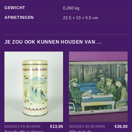
GEWICHT
0,260 kg
AFMETINGEN
22,5 × 13 × 5,5 cm
JE ZOU OOK KUNNEN HOUDEN VAN …
€
13,95
€
36,00
DOOSJES EN BLIKKEN
DOOSJES EN BLIKKEN
Beschuitbus Friese
Blik met de