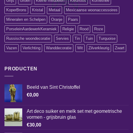
Grijs
Groen
Kleine meubelen
Kleurloos
Koffiethee
KoperBrons
Kristal
Metaal
Mexicaanse woonaccessoires
Mineralen en Schelpen
Oranje
Paars
PorseleinAardewerkKeramiek
Religie
Rood
Roze
Russische woondecoratie
Servies
Tin
Tuin
Turquoise
Vazen
Verlichting
Wanddecoratie
Wit
Zilverkleurig
Zwart
PRODUCTEN
Beeld van Sint Christoffel
€
0,00
Art deco suiker en melk set met geometrische
vormen - grijsbruin glas
€
30,00