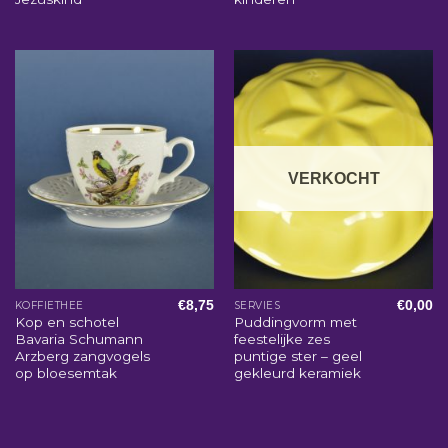
VERKOCHT
€
8,75
€
0,00
KOFFIETHEE
SERVIES
Kop en schotel
Puddingvorm met
Bavaria Schumann
feestelijke zes
Arzberg zangvogels
puntige ster – geel
op bloesemtak
gekleurd keramiek