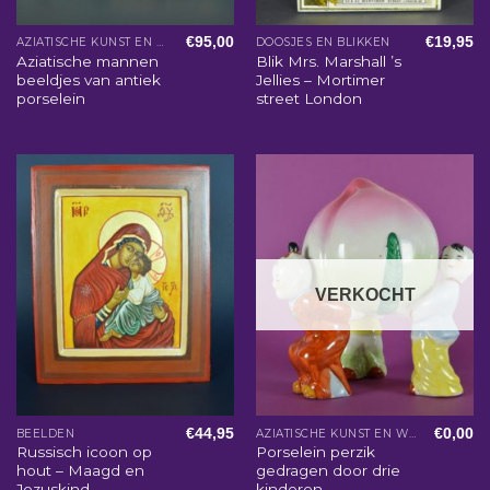
€
95,00
€
19,95
AZIATISCHE KUNST EN WOONACCESSOIRES
DOOSJES EN BLIKKEN
Aziatische mannen
Blik Mrs. Marshall ’s
beeldjes van antiek
Jellies – Mortimer
porselein
street London
VERKOCHT
€
44,95
€
0,00
BEELDEN
AZIATISCHE KUNST EN WOONACCESSOIRES
Russisch icoon op
Porselein perzik
hout – Maagd en
gedragen door drie
Jezuskind
kinderen