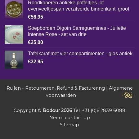
Roodkoperen antieke poffertjes- of
evenveeltjespan verzilverde binnenkant, groot
€
56,95
Soepborden Digoin Sarreguemines - Juliette
Intense Rose - set van drie
€
25,00
Tafelkaraf met vier compartimenten - glas antiek
€
32,95
Ruilen - Retourneren, Refund & Facturering
|
Algemene
voorwaarden
Copyright ©
Bodour 2026
Tel: +31 (0)6 2839 6088
Neem contact op
Sitemap