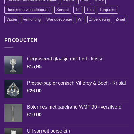
PorseleinAardewerkKeramiek
Religie
Rood
Roze
Russische woondecoratie
Servies
Tin
Tuin
Turquoise
Vazen
Verlichting
Wanddecoratie
Wit
Zilverkleurig
Zwart
PRODUCTEN
Gegraveerd glaasje met hert - kristal
€
15,95
Presse-papier conisch Villeroy & Boch - Kristal
€
26,00
Botermes met parelrand WMF 90 - verzilverd
€
10,00
Uil van wit porselein