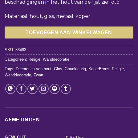
beschadigingen in het hout van de lijst zie foto
Materiaal: hout, glas, metaal, koper
TOEVOEGEN AAN WINKELWAGEN
SKU:
36483
Categorieën:
Religie
,
Wanddecoratie
Tags:
Decoraties van hout
,
Glas
,
Goudkleurig
,
KoperBrons
,
Religie
,
Wanddecoratie
,
Zwart
AFMETINGEN
GEWICHT
0,670 kg