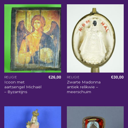
€
26,00
€
30,00
RELIGIE
RELIGIE
Icoon met
Zwarte Madonna
aartsengel Michaël
antiek relikwie –
– Byzantijns
meerschuim