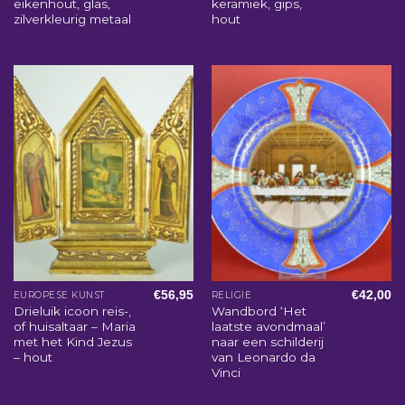
eikenhout, glas,
keramiek, gips,
zilverkleurig metaal
hout
€
56,95
€
42,00
EUROPESE KUNST
RELIGIE
Drieluik icoon reis-,
Wandbord ‘Het
of huisaltaar – Maria
laatste avondmaal’
met het Kind Jezus
naar een schilderij
– hout
van Leonardo da
Vinci