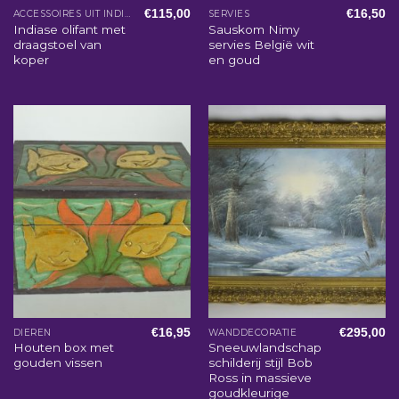
€
115,00
€
16,50
ACCESSOIRES UIT INDIA
SERVIES
Indiase olifant met
Sauskom Nimy
draagstoel van
servies België wit
koper
en goud
€
16,95
€
295,00
DIEREN
WANDDECORATIE
Houten box met
Sneeuwlandschap
gouden vissen
schilderij stijl Bob
Ross in massieve
goudkleurige