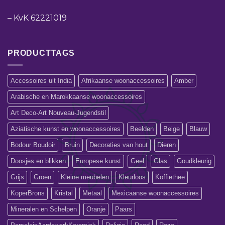
–
KvK 62221019
PRODUCTTAGS
Accessoires uit India
Afrikaanse woonaccessoires
Amber
Arabische en Marokkaanse woonaccessoires
Art Deco-Art Nouveau-Jugendstil
Aziatische kunst en woonaccessoires
Beelden
Beige
Blauw
Bodour Boudoir
Bruin
Decoraties van hout
Dieren
Doosjes en blikken
Europese kunst
Geel
Glas
Goudkleurig
Grijs
Groen
Kleine meubelen
Kleurloos
Koffiethee
KoperBrons
Kristal
Metaal
Mexicaanse woonaccessoires
Mineralen en Schelpen
Oranje
Paars