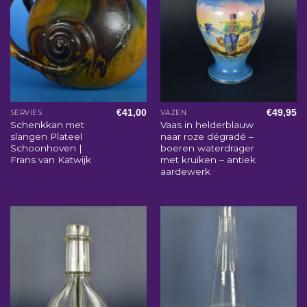
€
41,00
€
49,95
SERVIES
VAZEN
Schenkkan met
Vaas in helderblauw
slangen Plateel
naar roze dégradé –
Schoonhoven |
boeren waterdrager
Frans van Katwijk
met kruiken – antiek
aardewerk