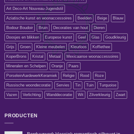
Art Deco-Art Nouveau-Jugendstil
Aziatische kunst en woonaccessoires
Beelden
Beige
Blauw
Bodour Boudoir
Bruin
Decoraties van hout
Dieren
Doosjes en blikken
Europese kunst
Geel
Glas
Goudkleurig
Grijs
Groen
Kleine meubelen
Kleurloos
Koffiethee
KoperBrons
Kristal
Metaal
Mexicaanse woonaccessoires
Mineralen en Schelpen
Oranje
Paars
PorseleinAardewerkKeramiek
Religie
Rood
Roze
Russische woondecoratie
Servies
Tin
Tuin
Turquoise
Vazen
Verlichting
Wanddecoratie
Wit
Zilverkleurig
Zwart
PRODUCTEN