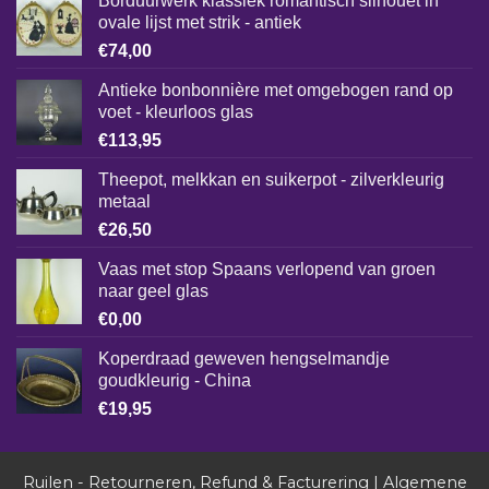
Borduurwerk klassiek romantisch silhouet in
ovale lijst met strik - antiek
€
74,00
Antieke bonbonnière met omgebogen rand op
voet - kleurloos glas
€
113,95
Theepot, melkkan en suikerpot - zilverkleurig
metaal
€
26,50
Vaas met stop Spaans verlopend van groen
naar geel glas
€
0,00
Koperdraad geweven hengselmandje
goudkleurig - China
€
19,95
Ruilen - Retourneren, Refund & Facturering
|
Algemene