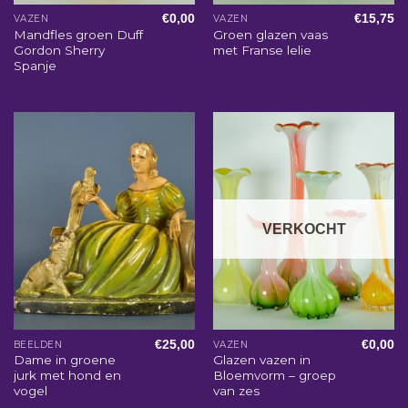
€
0,00
€
15,75
VAZEN
VAZEN
Mandfles groen Duff
Groen glazen vaas
Gordon Sherry
met Franse lelie
Spanje
VERKOCHT
€
25,00
€
0,00
BEELDEN
VAZEN
Dame in groene
Glazen vazen in
jurk met hond en
Bloemvorm – groep
vogel
van zes