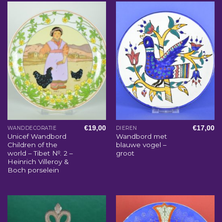
€
19,00
€
17,00
WANDDECORATIE
DIEREN
Unicef Wandbord
Wandbord met
Children of the
blauwe vogel –
world – Tibet №. 2 –
groot
Heinrich Villeroy &
Boch porselein