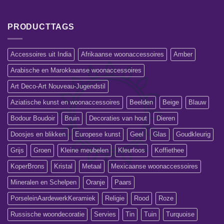
PRODUCTTAGS
Accessoires uit India
Afrikaanse woonaccessoires
Amber
Arabische en Marokkaanse woonaccessoires
Art Deco-Art Nouveau-Jugendstil
Aziatische kunst en woonaccessoires
Beelden
Beige
Blauw
Bodour Boudoir
Bruin
Decoraties van hout
Dieren
Doosjes en blikken
Europese kunst
Geel
Glas
Goudkleurig
Grijs
Groen
Kleine meubelen
Kleurloos
Koffiethee
KoperBrons
Kristal
Metaal
Mexicaanse woonaccessoires
Mineralen en Schelpen
Oranje
Paars
PorseleinAardewerkKeramiek
Religie
Rood
Roze
Russische woondecoratie
Servies
Tin
Tuin
Turquoise