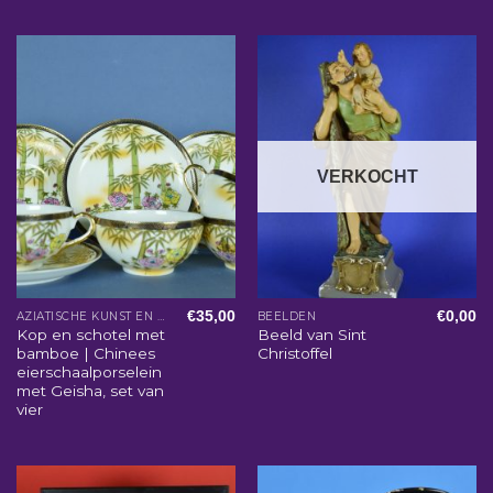
VERKOCHT
€
35,00
€
0,00
AZIATISCHE KUNST EN WOONACCESSOIRES
BEELDEN
Kop en schotel met
Beeld van Sint
bamboe | Chinees
Christoffel
eierschaalporselein
met Geisha, set van
vier