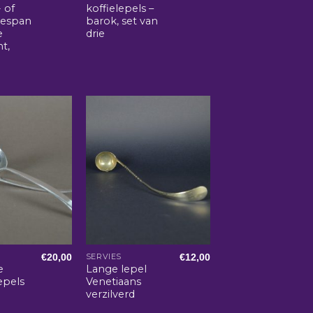
- of
koffielepels –
jespan
barok, set van
e
drie
t,
€
20,00
€
12,00
SERVIES
e
Lange lepel
epels
Venetiaans
verzilverd