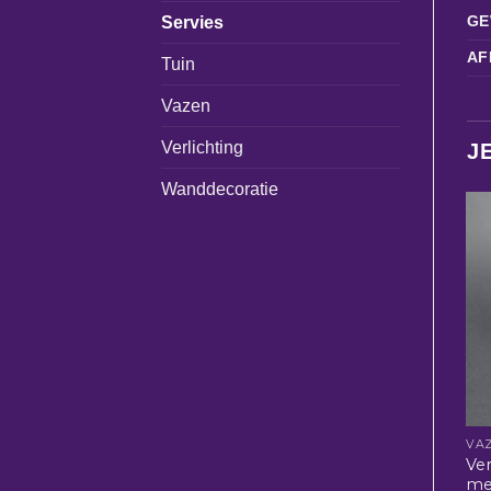
GE
Servies
AF
Tuin
Vazen
Verlichting
J
Wanddecoratie
VA
Ver
me