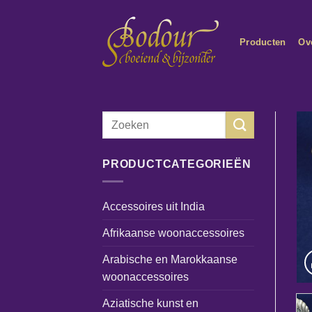
Ga
naar
Producten
Ov
inhoud
Zoeken
naar:
PRODUCTCATEGORIEËN
Accessoires uit India
Afrikaanse woonaccessoires
Arabische en Marokkaanse
woonaccessoires
Aziatische kunst en