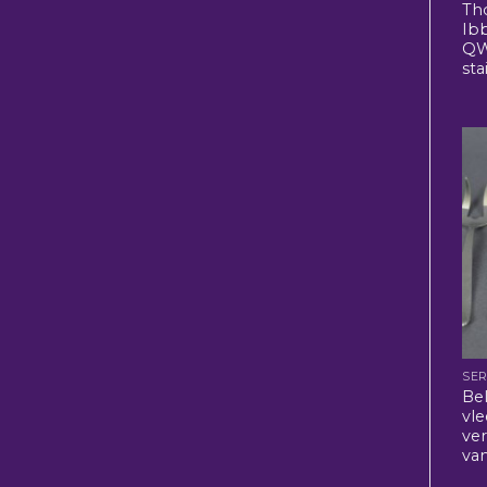
Th
Ib
QW
sta
SER
Be
vle
ver
van