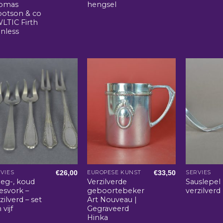
omas
hengsel
botson & co
LTIC Firth
inless
€
26,00
€
33,50
VIES
EUROPESE KUNST
SERVIES
leg-, koud
Verzilverde
Sauslepel
esvork –
geboortebeker
verzilverd
zilverd – set
Art Nouveau |
 vijf
Gegraveerd
Hinka