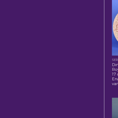
SER
Di
Ro
17 
Eng
van