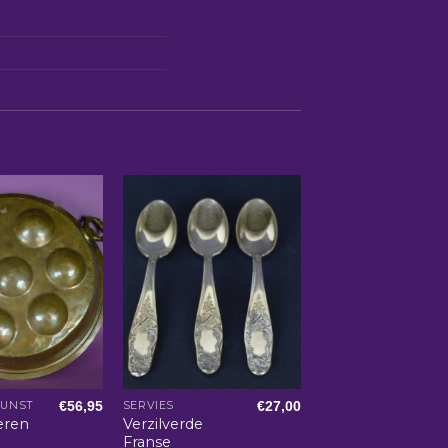
€
56,95
€
27,00
KUNST
SERVIES
eren
Verzilverde
Franse