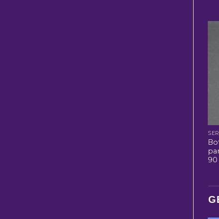
SER
Bo
pa
90 
G