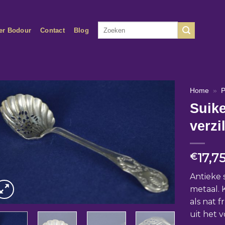
Zoeken
er Bodour
Contact
Blog
naar:
Home
»
P
Suike
verzi
17,7
€
Antieke s
metaal. 
als nat f
uit het v