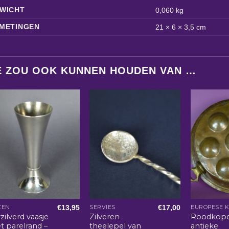
WICHT
0,060 kg
METINGEN
21 × 6 × 3,5 cm
E ZOU OOK KUNNEN HOUDEN VAN …
€
13,95
€
17,00
ZEN
SERVIES
EUROPESE 
zilverd vaasje
Zilveren
Roodkop
t parelrand –
theelepel van
antieke