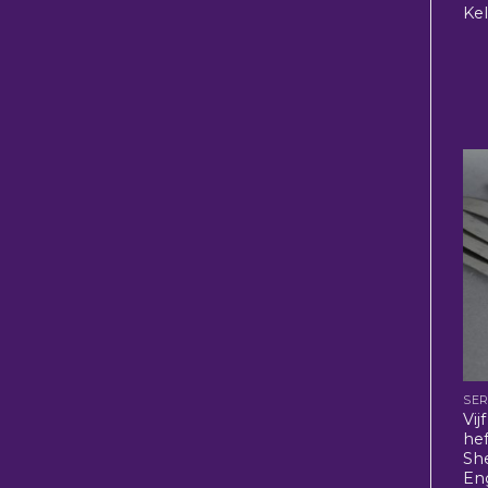
Ke
SER
Vi
he
She
En