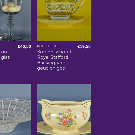
€
40,50
€
19,50
KOFFIETHEE
s in
Kop en schotel
 glas
Royal Stafford
Buckingham
goud en geel