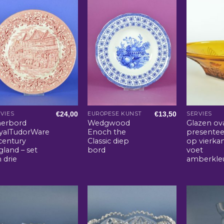
€
24,00
€
13,50
VIES
EUROPESE KUNST
SERVIES
nerbord
Wedgwood
Glazen ov
yalTudorWare
Enoch the
presentee
century
Classic diep
op vierka
land – set
bord
voet
 drie
amberkle