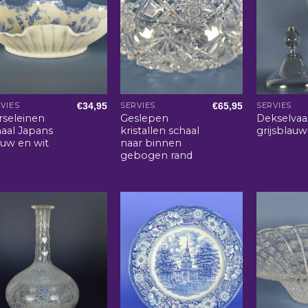
€
34,95
€
65,95
VIES
SERVIES
SERVIES
rseleinen
Geslepen
Dekselvaa
haal Japans
kristallen schaal
grijsblauw
auw en wit
naar binnen
gebogen rand