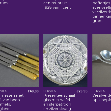
ltum
een munt uit
poffertjes
1928 van 1 cent
evenveelt
verzilverd
binnenkan
groot
€
48,00
€
23,95
VIES
SERVIES
SERVIES
jf messen met
Presenteerschaal
Verzilverd
ft van been –
glas met wafel-
opschepl
ffield,
en sterpatroon
gland
en zilverkleurig