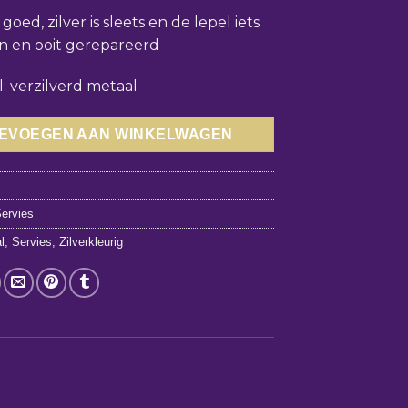
 goed, zilver is sleets en de lepel iets
n en ooit gerepareerd
l: verzilverd metaal
EVOEGEN AAN WINKELWAGEN
9
ervies
l
,
Servies
,
Zilverkleurig