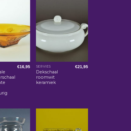
€
16,95
€
21,95
SERVIES
ale
Dekschaal
rschaal
roomwit
nte
keramiek
urig