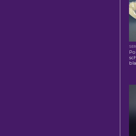
SER
Po
sc
bl