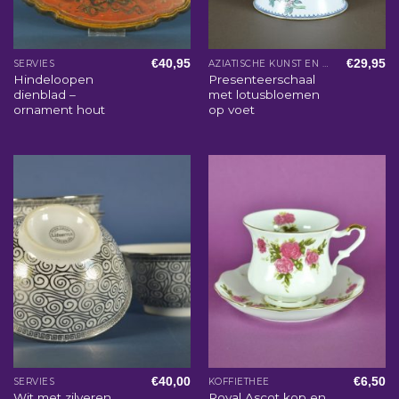
€
40,95
€
29,95
SERVIES
AZIATISCHE KUNST EN WOONACCESSOIRES
Hindeloopen
Presenteerschaal
dienblad –
met lotusbloemen
ornament hout
op voet
€
40,00
€
6,50
SERVIES
KOFFIETHEE
Wit met zilveren
Royal Ascot kop en