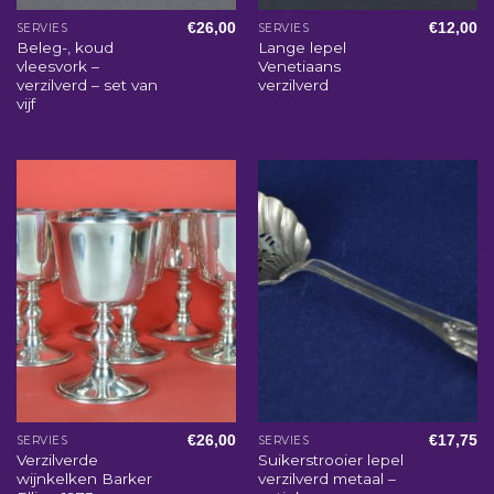
€
26,00
€
12,00
SERVIES
SERVIES
Beleg-, koud
Lange lepel
vleesvork –
Venetiaans
verzilverd – set van
verzilverd
vijf
€
26,00
€
17,75
SERVIES
SERVIES
Verzilverde
Suikerstrooier lepel
wijnkelken Barker
verzilverd metaal –