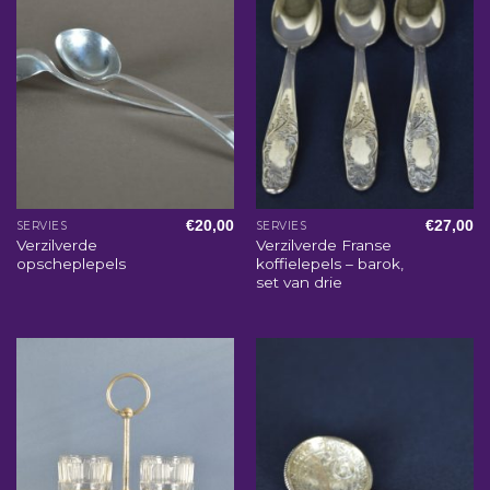
€
20,00
€
27,00
SERVIES
SERVIES
Verzilverde
Verzilverde Franse
opscheplepels
koffielepels – barok,
set van drie