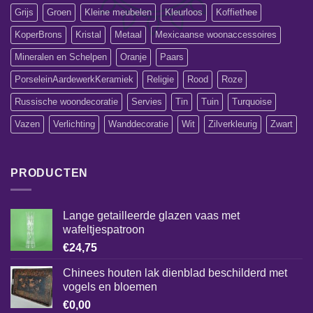
Grijs
Groen
Kleine meubelen
Kleurloos
Koffiethee
KoperBrons
Kristal
Metaal
Mexicaanse woonaccessoires
Mineralen en Schelpen
Oranje
Paars
PorseleinAardewerkKeramiek
Religie
Rood
Roze
Russische woondecoratie
Servies
Tin
Tuin
Turquoise
Vazen
Verlichting
Wanddecoratie
Wit
Zilverkleurig
Zwart
PRODUCTEN
Lange getailleerde glazen vaas met
wafeltjespatroon
€
24,75
Chinees houten lak dienblad beschilderd met
vogels en bloemen
€
0,00