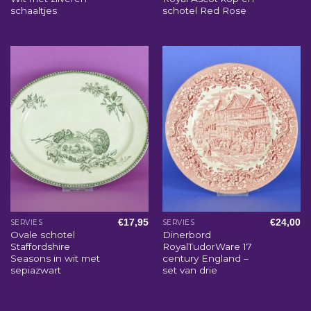
schaaltjes
schotel Red Rose
€
17,95
€
24,00
SERVIES
SERVIES
Ovale schotel
Dinerbord
Staffordshire
RoyalTudorWare 17
Seasons in wit met
century England –
sepiazwart
set van drie