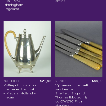
Ellis – 1973
antiek
Birmingham
Engeland
€
21,80
€
48,00
KOFFIETHEE
SERVIES
Koffiepot op voetjes
Vijf messen met heft
met rieten handvat
van been –
– Made in Holland –
Sheffield, England
metaal
Thomas Ibbotson &
co QWLTIC Firth
stainless