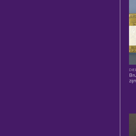
DIE
Bru
zij