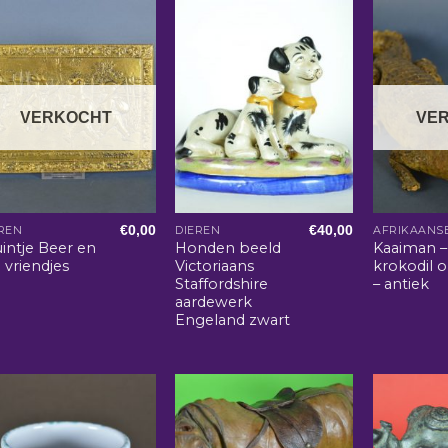
VERKOCHT
VE
€
0,00
€
40,00
REN
DIEREN
intje Beer en
Honden beeld
Kaaiman –
n vriendjes
Victoriaans
krokodil 
Staffordshire
– antiek
aardewerk
Engeland zwart