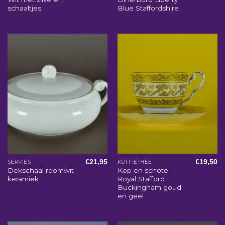
schaaltjes
Blue Staffordshire
€
21,95
€
19,50
SERVIES
KOFFIETHEE
Dekschaal roomwit
Kop en schotel
keramiek
Royal Stafford
Buckingham goud
en geel