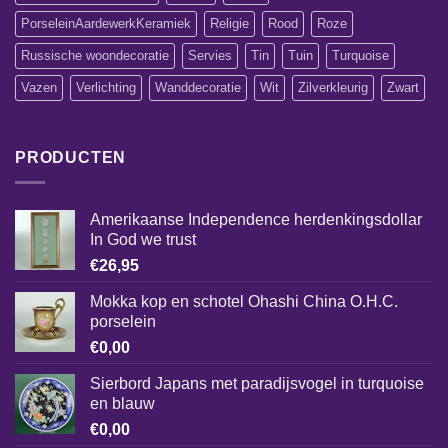
PorseleinAardewerkKeramiek
Religie
Rood
Roze
Russische woondecoratie
Servies
Tin
Tuin
Turquoise
Vazen
Verlichting
Wanddecoratie
Wit
Zilverkleurig
Zwart
PRODUCTEN
Amerikaanse Independence herdenkingsdollar
In God we trust
€
26,95
Mokka kop en schotel Ohashi China O.H.C.
porselein
€
0,00
Sierbord Japans met paradijsvogel in turquoise
en blauw
€
0,00