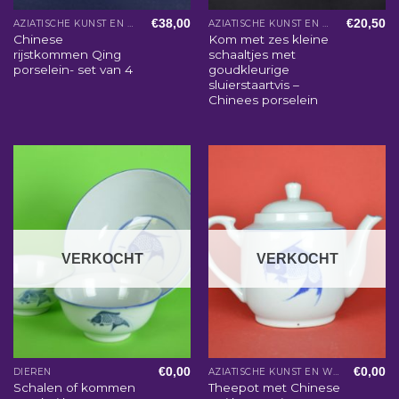
€
38,00
€
20,50
AZIATISCHE KUNST EN WOONACCESSOIRES
AZIATISCHE KUNST EN WOONACCESSOIRES
Chinese
Kom met zes kleine
rijstkommen Qing
schaaltjes met
porselein- set van 4
goudkleurige
sluierstaartvis –
Chinees porselein
VERKOCHT
VERKOCHT
€
0,00
€
0,00
DIEREN
AZIATISCHE KUNST EN WOONACCESSOIRES
Schalen of kommen
Theepot met Chinese