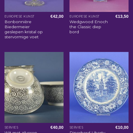
€
42,00
€
13,50
EUROPESE KUNST
EUROPESE KUNST
Bonbonnière
Wedgwood Enoch
Biedermeier
the Classic diep
geslepen kristal op
bord
stervormige voet
€
40,00
€
10,00
SERVIES
SERVIES
Wit met zilveren
Dinerbord Liberty