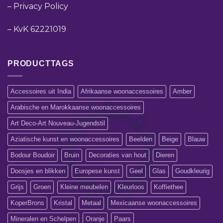
–
Privacy Policy
–
KvK 62221019
PRODUCTTAGS
Accessoires uit India
Afrikaanse woonaccessoires
Amber
Arabische en Marokkaanse woonaccessoires
Art Deco-Art Nouveau-Jugendstil
Aziatische kunst en woonaccessoires
Beelden
Beige
Blauw
Bodour Boudoir
Bruin
Decoraties van hout
Dieren
Doosjes en blikken
Europese kunst
Geel
Glas
Goudkleurig
Grijs
Groen
Kleine meubelen
Kleurloos
Koffiethee
KoperBrons
Kristal
Metaal
Mexicaanse woonaccessoires
Mineralen en Schelpen
Oranje
Paars