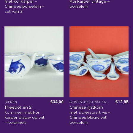
met koi karper –
Koi karper vintage –
Chinees porselein –
porselein
set van 3
€
34,00
€
12,95
DIEREN
AZIATISCHE KUNST EN WOONACCESSOIRES
Theepot en 2
Chinese rijstkom
kommen met koi
met sluierstaart vis –
karper blauw op wit
Chinees blauw wit
– keramiek
porselein