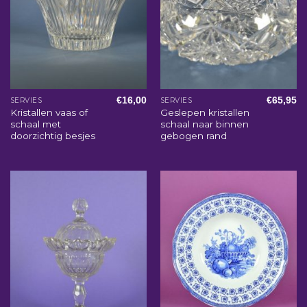
€
16,00
€
65,95
SERVIES
SERVIES
Kristallen vaas of
Geslepen kristallen
schaal met
schaal naar binnen
doorzichtig besjes
gebogen rand