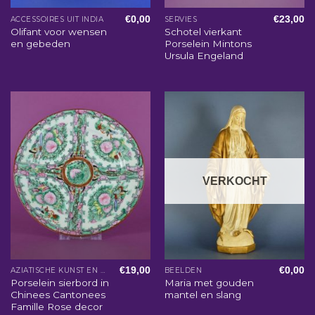
€
0,00
€
23,00
ACCESSOIRES UIT INDIA
SERVIES
Olifant voor wensen
Schotel vierkant
en gebeden
Porselein Mintons
Ursula Engeland
VERKOCHT
€
19,00
€
0,00
AZIATISCHE KUNST EN WOONACCESSOIRES
BEELDEN
Porselein sierbord in
Maria met gouden
Chinees Cantonees
mantel en slang
Famille Rose decor