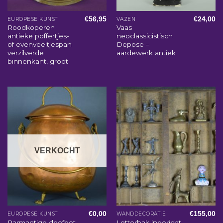
€
56,95
€
24,00
EUROPESE KUNST
VAZEN
Roodkoperen
Vaas
antieke poffertjes-
neoclassicistisch
of evenveeltjespan
Depose –
verzilverde
aardewerk antiek
binnenkant, groot
VERKOCHT
€
0,00
€
155,00
EUROPESE KUNST
WANDDECORATIE
Parmantige doofpot
Letterbak ingericht