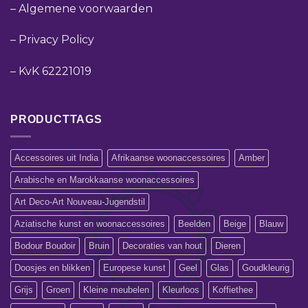
–
Algemene voorwaarden
–
Privacy Policy
–
KvK 62221019
PRODUCTTAGS
Accessoires uit India
Afrikaanse woonaccessoires
Amber
Arabische en Marokkaanse woonaccessoires
Art Deco-Art Nouveau-Jugendstil
Aziatische kunst en woonaccessoires
Beelden
Beige
Blauw
Bodour Boudoir
Bruin
Decoraties van hout
Dieren
Doosjes en blikken
Europese kunst
Geel
Glas
Goudkleurig
Grijs
Groen
Kleine meubelen
Kleurloos
Koffiethee