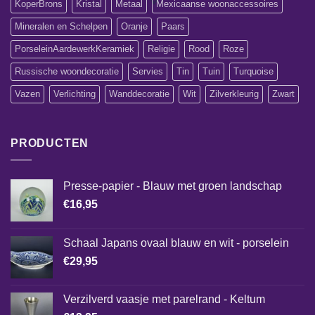
KoperBrons
Kristal
Metaal
Mexicaanse woonaccessoires
Mineralen en Schelpen
Oranje
Paars
PorseleinAardewerkKeramiek
Religie
Rood
Roze
Russische woondecoratie
Servies
Tin
Tuin
Turquoise
Vazen
Verlichting
Wanddecoratie
Wit
Zilverkleurig
Zwart
PRODUCTEN
Presse-papier - Blauw met groen landschap
€
16,95
Schaal Japans ovaal blauw en wit - porselein
€
29,95
Verzilverd vaasje met parelrand - Keltum