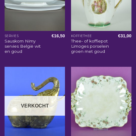
€
16,50
€
31,00
SERVIES
KOFFIETHEE
Sauskom Nimy
Thee- of koffiepot
servies België wit
Limoges porselein
en goud
groen met goud
VERKOCHT