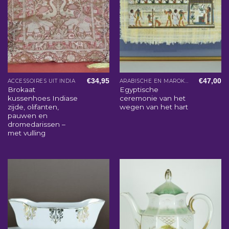
€
34,95
€
47,00
ACCESSOIRES UIT INDIA
ARABISCHE EN MAROKKAANSE WOONACCESSOIRES
Brokaat
Egyptische
kussenhoes Indiase
ceremonie van het
zijde, olifanten,
wegen van het hart
pauwen en
dromedarissen –
met vulling